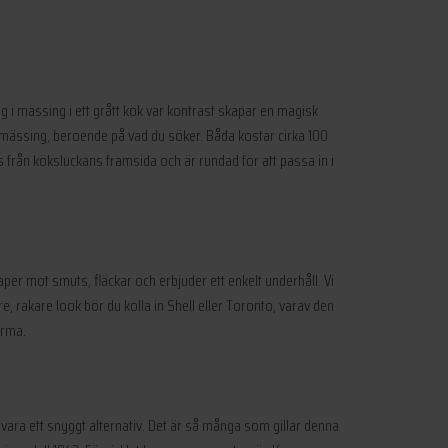
tag i mässing i ett grått kök var kontrast skapar en magisk
t mässing, beroende på vad du söker. Båda kostar cirka 100
s från köksluckans framsida och är rundad för att passa in i
er mot smuts, fläckar och erbjuder ett enkelt underhåll. Vi
e, rakare look bör du kolla in Shell eller Toronto, varav den
arma.
at vara ett snyggt alternativ. Det är så många som gillar denna