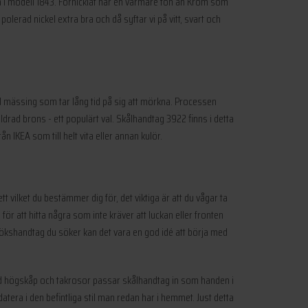
gna i modell 1843. Förnicklat har en varmare ton än Krom som
lerad nickel extra bra och då syftar vi på vitt, svart och
ad mässing som tar lång tid på sig att mörkna. Processen
rad brons - ett populärt val. Skålhandtag 3922 finns i detta
n IKEA som till helt vita eller annan kulör.
t vilket du bestämmer dig för, det viktiga är att du vågar ta
för att hitta några som inte kräver att luckan eller fronten
et kökshandtag du söker kan det vara en god idé att börja med
land högskåp och takrosor passar skålhandtag in som handen i
atera i den befintliga stil man redan har i hemmet. Just detta