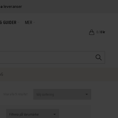
ba
leveranser
& GUIDER
MER
0
/
0
kr
AG
Visar alla 9 resultat