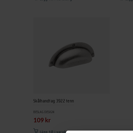
Skålhandtag 3922 tenn
BESLAG DESIGN
109
kr
Lägg till i varukorg