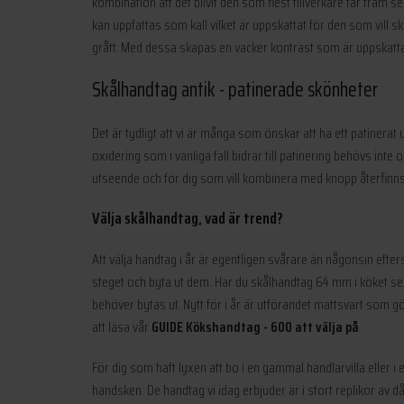
kombination att det blivit den som flest tillverkare tar fram 
kan uppfattas som kall vilket är uppskattat för den som vill s
grått. Med dessa skapas en vacker kontrast som är uppskatt
Skålhandtag antik - patinerade skönheter
Det är tydligt att vi är många som önskar att ha ett patinera
oxidering som i vanliga fall bidrar till patinering behövs inte
utseende och för dig som vill kombinera med knopp återfinns även
Välja skålhandtag, vad är trend?
Att välja handtag i år är egentligen svårare än någonsin efters
steget och byta ut dem. Har du skålhandtag 64 mm i köket sedan 
behöver bytas ut. Nytt för i år är utförandet mattsvart som gör
att läsa vår
GUIDE Kökshandtag - 600 att välja på
.
För dig som haft lyxen att bo i en gammal handlarvilla eller
handsken. De handtag vi idag erbjuder är i stort replikor av d