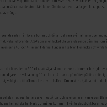
serier i. Du kan välja fritt bland modeller som 3922, 420, Newport eller det gedi
kapa en välkomnande atmosfär i köket. Om du har neutrala färger i köket passar po
ad av många.
t utseende redan från första början och då kan det vara svårt att välja obehandl
 om du väljer utförandet
Antik
som är en lackad yta vars utseende påminner om åld
 serie 401 och 411 även till denna. Fungerar lika bra till en lucka i off white frå
om det finns fler än 600 olika att välja på, men vi tror du kommer bli nöjd oavset
tidigare och vill ha en ny fräsch look så tittar du på måtten på dina befintliga 
 sig väldigt bra till kök med lite dovare kulörer. Om du vill ha hjälp att hitta d
 i en sekelskifteslägenhet är serveringsgångar och kakelugnar en vanlig syn. B
åtidens fantastiska hantverk och många kommer till vår beslagsbutik för att uppd