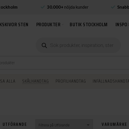
tockholm
30.000+
nöjda kunder
Snab
KSKIVOR STEN
PRODUKTER
BUTIK STOCKHOLM
INSPO 
Produktsökning
ISA ALLA
SKÅLHANDTAG
PROFILHANDTAG
INFÄLLNADSHANDT
UTFÖRANDE
VARUMÄRKE