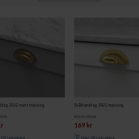
dtag 3922 matt mässing
Skålhandtag 3922 mässing
ESIGN
BESLAG DESIGN
kr
169
kr
 till i varukorg
Lägg till i varukorg