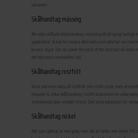
varianter.
Skålhandtag mässing
Att välja skålade kökshandtag i mässing till ett lyxigt lantlig
upplevelse. Vi har tre vackra alternativ som alla har sin ch
kronor styck. Om du söker the best of the best bör du kolla i
ditt kök med sekelskiftes stil.
Skålhandtag rostfritt
Visst ska man skilja på rostfritt och rostfri look, men utsee
erbjuder 6 olika skålhandtag i rostfri look inom tre olika kat
sistnämnda ökar snabbt i trend. Den sista kategorin för tanka
Skålhandtag nickel
Allt som glittrar är inte guld, men det är heller inte silver. F