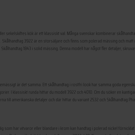
t eller sekelskiftes kök är ett klassiskt val. Många svenskar kombinerar skålhand
arm. Skålhandtag 3922 är en storsäljare och finns som polerad mässing och mat
n Skålhandtag 1843 i solid mässing. Denna modell har något fler detaljer, skruva
ndemässigt är det samma. Ett skålhandtag i rostfri look har samma goda egenskap
egorier. I klassiskt runda hittar du modell 3922 och 4010. Om du söker en kantigar
rna till amerikanska detaljer och där hittar du variant 2532 och Skålhandtag Ph
ör dig som har vitvaror eller blandare i krom kan handtag i polerad nickel förnickl