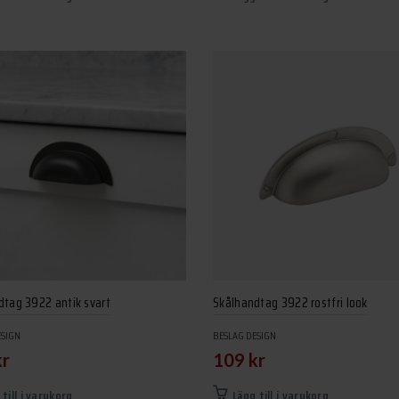
dtag 3922 antik svart
Skålhandtag 3922 rostfri look
ESIGN
BESLAG DESIGN
kr
109
kr
 till i varukorg
Lägg till i varukorg