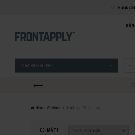
Butik i
S
BÄN
Sök
VISA KATEGORIER
efter:
V
Hem
Webbutik
Handtag
Skålhandtag
CC-MÅTT