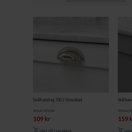
Skålhandtag 3922 förnicklad
Skålhan
BESLAG DESIGN
BESLAG D
109
kr
159
Lägg till i varukorg
Lägg