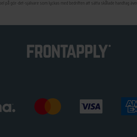
mpel på gör-det-självare som lyckas med bedriften att sätta skålade handtag ä