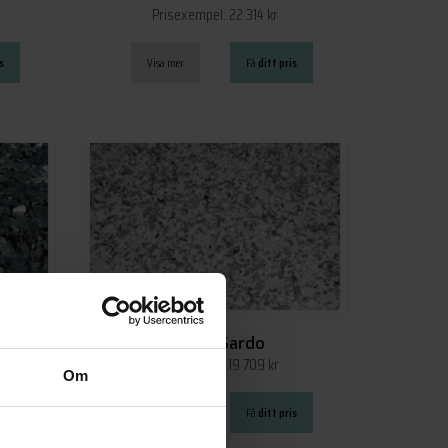
Prisexempel: 22 314 kr
s
Visa mer
Få
ditt pris
Bianco Sardo
Prisexempel: 19 709 kr
Om
s
Visa mer
Få
ditt pris