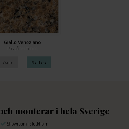
Giallo Veneziano
Pris på beställning
Visa mer
Få
ditt pris
 och monterar i hela Sverige
s
Showroom i Stockholm