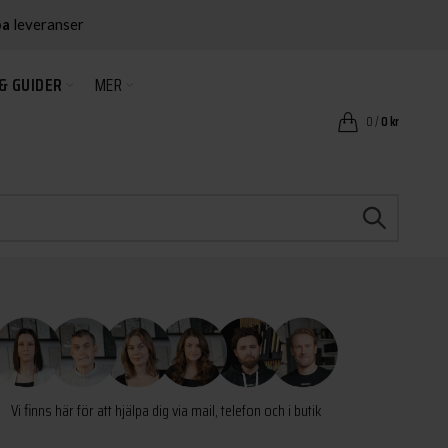
ba
leveranser
& GUIDER
MER
0
/
0
kr
Vi finns här för att hjälpa dig via mail, telefon och i butik