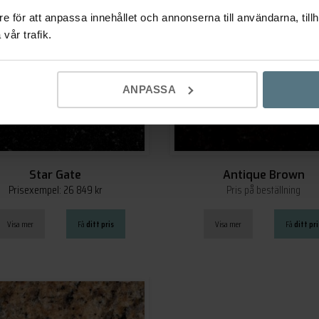
e för att anpassa innehållet och annonserna till användarna, tillh
vår trafik.
ANPASSA
Star Gate
Antique Brown
Prisexempel: 26 849 kr
Pris på beställning
Visa mer
Få
ditt pris
Visa mer
Få
ditt pri