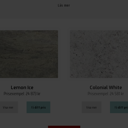
Läs mer
Lemon Ice
Colonial White
Prisexempel: 24 873 kr
Prisexempel: 24 581 kr
Visa mer
Få
ditt pris
Visa mer
Få
ditt pri