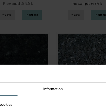
Prisexempel: 25 933 kr
Prisexempel: 24 873 kr
Visa mer
Få
ditt pris
Visa mer
Få
ditt pri
Emerald Pearl
Blue Pearl
Prisexempel: 27 623 kr
Prisexempel: 27 476 kr
Information
Visa mer
Få
ditt pris
Visa mer
Få
ditt pri
cookies