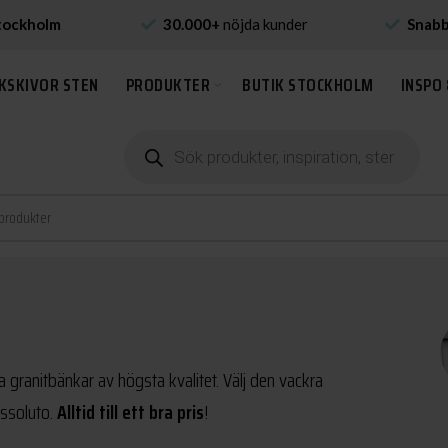
tockholm
30.000+
nöjda kunder
Snab
KSKIVOR STEN
PRODUKTER
BUTIK STOCKHOLM
INSPO 
Produktsökning
a granitbänkar av högsta kvalitet. Välj den vackra
Assoluto.
Alltid till ett bra pris
!