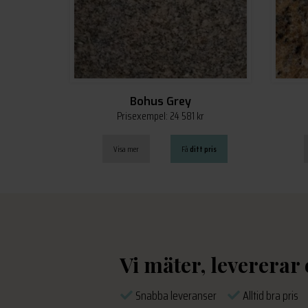
Bohus Grey
Prisexempel: 24 581 kr
Visa mer
Få
ditt pris
Vi mäter, levererar
Snabba leveranser
Alltid bra pri