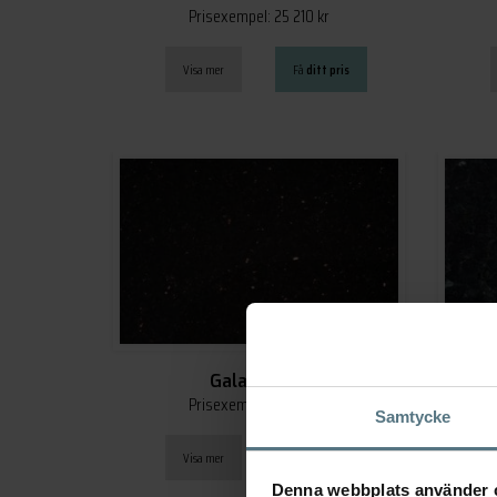
Prisexempel: 25 210 kr
Visa mer
Få
ditt pris
Galaxy Star
Prisexempel: 27 913 kr
Samtycke
Visa mer
Få
ditt pris
Denna webbplats använder 