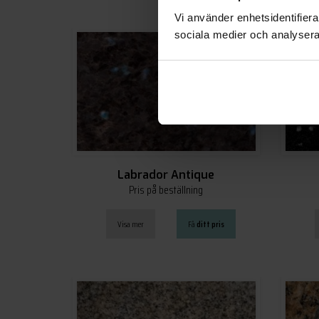
Vi använder enhetsidentifierar
sociala medier och analysera 
Labrador Antique
Pris på beställning
Visa mer
Få
ditt pris