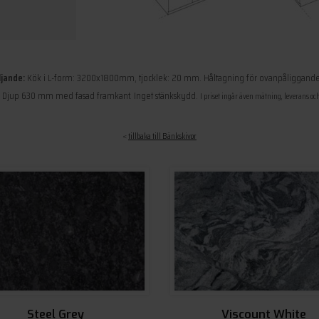
ljande:
Kök i L-form: 3200x1800mm, tjocklek: 20 mm. Håltagning för ovanpåliggande
. Djup 630 mm med fasad framkant. Inget stänkskydd.
I priset ingår även mätning, leverans o
<
tillbaka till Bänkskivor
Steel Grey
Viscount White