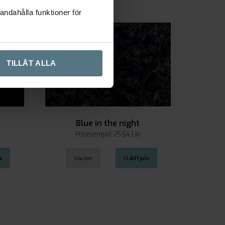
andahålla funktioner för
TILLÅT ALLA
Blue in the night
Prisexempel: 25 643 kr
s
Visa mer
Få
ditt pris