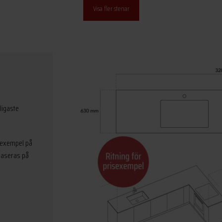
Visa fler stenar
ligaste
isexempel på
 baseras på