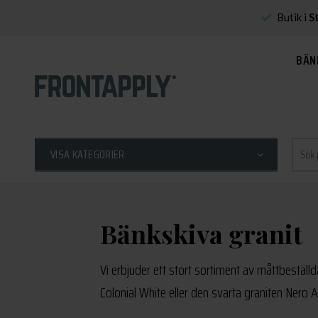
Butik i
S
BÄN
Sök
VISA KATEGORIER
efter:
Bänkskiva granit
Vi erbjuder ett stort sortiment av måttbeställd
Colonial White eller den svarta graniten Nero 