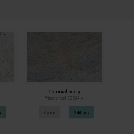
Colonial Ivory
Prisexempel: 26 944 kr
s
Visa mer
Få
ditt pris