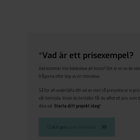
*Vad är ett prisexempel?
Vad kommer min bänkskiva att kosta? Det är en av de van
frågorna inför köp av en stenskiva.
Så för att underlätta ditt val av sten så presenterar vi pr
vår hemsida. Innan du beställer får du alltid ett pris som
dina val.
Starta ditt projekt idag!
Få
ditt pris
inom 24 timmar