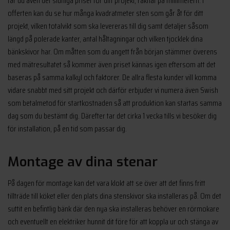
får du även det slutliga priset för ditt projekt, räknat på millimetern. I
offerten kan du se hur många kvadratmeter sten som går åt för ditt
projekt, vilken totalvikt som ska levereras till dig samt detaljer såsom
längd på polerade kanter, antal håltagningar och vilken tjocklek dina
bänkskivor har. Om måtten som du angett från början stämmer överens
med mätresultatet så kommer även priset kännas igen eftersom att det
baseras på samma kalkyl och faktorer. De allra flesta kunder vill komma
vidare snabbt med sitt projekt och därför erbjuder vi numera även Swish
som betalmetod för startkostnaden så att produktion kan startas samma
dag som du bestämt dig. Därefter tar det cirka 1 vecka tills vi besöker dig
för installation, på en tid som passar dig.
Montage av dina stenar
På dagen för montage kan det vara klokt att se över att det finns fritt
tillträde till köket eller den plats dina stenskivor ska installeras på. Om det
suttit en befintlig bänk där den nya ska installeras behöver en rörmokare
och eventuellt en elektriker hunnit dit före för att koppla ur och stänga av