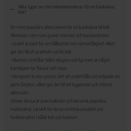
Vilka typer av sten rekommenderas för en bänkskiva
kök?
De mest populära alternativen för en bänkskiva till kök
tillverkas i sten som granit, marmor och kompositsten.
• Granit är känt för sin hållbarhet och värmetålighet, vilket
gör det till ett praktiskt val för kök.
• Marmor utstrålar tidlös elegans och lyx men är något
känsligare för fläckar och repor.
• Komposit är icke-poröst, lätt att underhålla och erbjuder en
jämn färgton, vilket gör det till ett hygieniskt och stilrent
alternativ.
Utöver dessa är även kalksten och keramik populära
materialval, särskilt för deras estetiska kvalitet och
funktionalitet i både kök och badrum.