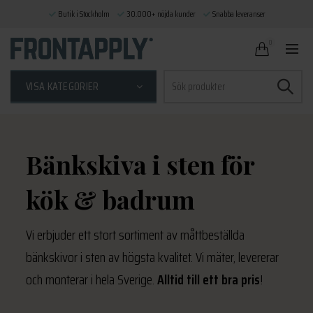
Butik i Stockholm
30.000+ nöjda kunder
Snabba leveranser
0
Sök
VISA KATEGORIER
efter:
Bänkskiva i sten för
kök & badrum
Vi erbjuder ett stort sortiment av måttbeställda
bänkskivor i sten av högsta kvalitet. Vi mäter, levererar
och monterar i hela Sverige.
Alltid till ett bra pris
!