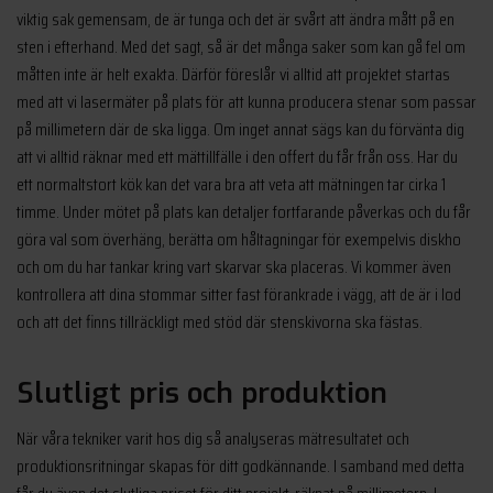
viktig sak gemensam, de är tunga och det är svårt att ändra mått på en
sten i efterhand. Med det sagt, så är det många saker som kan gå fel om
måtten inte är helt exakta. Därför föreslår vi alltid att projektet startas
med att vi lasermäter på plats för att kunna producera stenar som passar
på millimetern där de ska ligga. Om inget annat sägs kan du förvänta dig
att vi alltid räknar med ett mättillfälle i den offert du får från oss. Har du
ett normaltstort kök kan det vara bra att veta att mätningen tar cirka 1
timme. Under mötet på plats kan detaljer fortfarande påverkas och du får
göra val som överhäng, berätta om håltagningar för exempelvis diskho
och om du har tankar kring vart skarvar ska placeras. Vi kommer även
kontrollera att dina stommar sitter fast förankrade i vägg, att de är i lod
och att det finns tillräckligt med stöd där stenskivorna ska fästas.
Slutligt pris och produktion
När våra tekniker varit hos dig så analyseras mätresultatet och
produktionsritningar skapas för ditt godkännande. I samband med detta