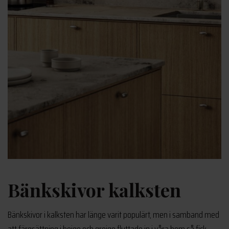
Bänkskivor kalksten
Bänkskivor i kalksten har länge varit populärt, men i samband med
att färgsättning i beige och greige flyttade in i våra hem så fick