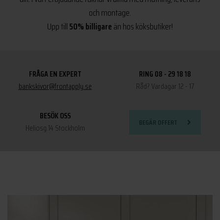
och montage.
Upp till
50% billigare
än hos köksbutiker!
FRÅGA EN EXPERT
RING 08 - 29 18 18
bankskivor@frontapply.se
Råd? Vardagar 12 - 17
BESÖK OSS
BEGÄR OFFERT
Heliosg.14 Stockholm