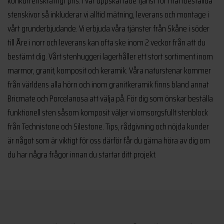
konkurrenskraftigt pris. I vår uppskattade tjänst för måttbeställda
stenskivor så inkluderar vi alltid mätning, leverans och montage i
vårt grunderbjudande. Vi erbjuda våra tjänster från Skåne i söder
till Åre i norr och leverans kan ofta ske inom 2 veckor från att du
bestämt dig. Vårt stenhuggeri lagerhåller ett stort sortiment inom
marmor, granit, komposit och keramik. Våra naturstenar kommer
från världens alla hörn och inom granitkeramik finns bland annat
Bricmate och Porcelanosa att välja på. För dig som önskar beställa
funktionell sten såsom komposit väljer vi omsorgsfullt stenblock
från Technistone och Silestone. Tips, rådgivning och nöjda kunder
är något som är viktigt för oss därför får du gärna höra av dig om
du har några frågor innan du startar ditt projekt.