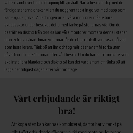
vatten samt eventuell eldragning till spishäll. När vi besöker dig med de
färdiga stenarna önskar vi att du noggrant täckt in golvet med papp som
kan skydda golvet. Anledningen är att våra montörer måste bära
skyddsskor under besöket, detta med tanke på stenarnas vikt. Om du
beställt en diskho från oss så kan våra montörer montera denna i stenen
utan extra kostnad. Innan vi lämnar får du ett protokoll som visar på vad
som installerats. Tänk på att lim och fog mår bäst av att få torka utan
påverkan i cirka 24 timmar efter vårt besök. Om du har en rörmokare som
ska installera blandare och diskho så kan det vara smart att tänka på att
lägga det tidigast dagen efter vårt montage.
Vårt erbjudande är riktigt
bra!
Att köpa sten kan kännas komplicerat, därför har vi tänkt på
allt. I vårt erbjudande räknar vi alltid med mätning, leverans