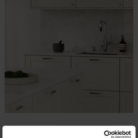
Bänkskivor komposit