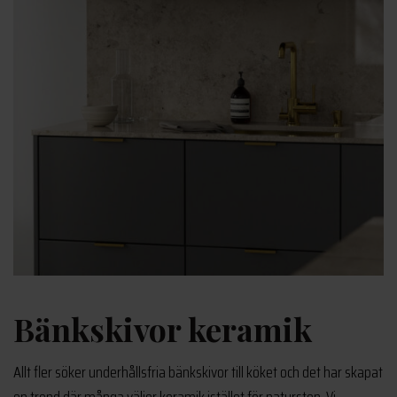
Bänkskivor keramik
Allt fler söker underhållsfria bänkskivor till köket och det har skapat
en trend där många väljer keramik istället för natursten. Vi