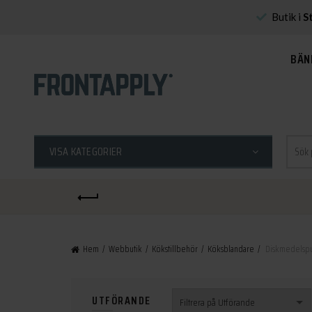
Butik i
S
BÄN
Sök
VISA KATEGORIER
efter:
Hem
Webbutik
Kökstillbehör
Köksblandare
Diskmedelsp
UTFÖRANDE