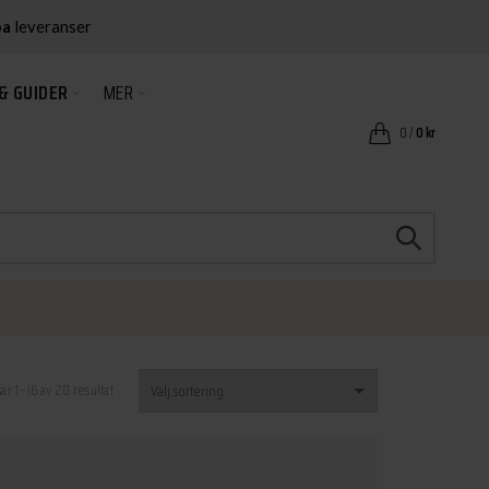
ba
leveranser
& GUIDER
MER
0
/
0
kr
sar 1–16 av 20 resultat