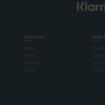
KATEGORIER
HANDLA
Handtag
Köpvillko
Knoppar
Leverans
Dörrhandtag
Retur oc
visa alla
Reklamat