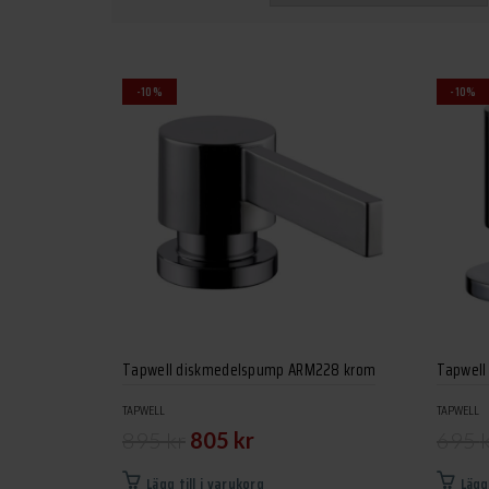
-10%
-10%
Tapwell diskmedelspump ARM228 krom
Tapwell
TAPWELL
TAPWELL
Det
Det
895
kr
805
kr
695
ursprungliga
nuvarande
Lägg till i varukorg
Lägg