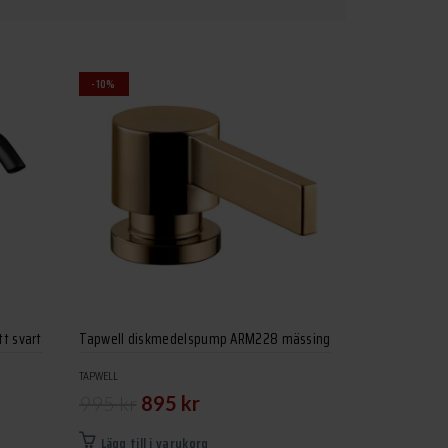
-10%
t svart
Tapwell diskmedelspump ARM228 mässing
TAPWELL
Det
Det
995
kr
895
kr
ursprungliga
nuvarande
Lägg till i varukorg