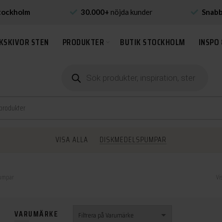
tockholm
30.000+
nöjda kunder
Snab
KSKIVOR STEN
PRODUKTER
BUTIK STOCKHOLM
INSPO 
Produktsökning
VISA ALLA
DISKMEDELSPUMPAR
umpar
Vi
VARUMÄRKE