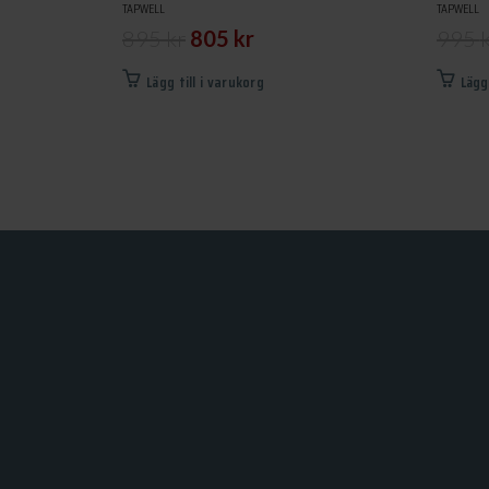
TAPWELL
TAPWELL
Det
Det
895
kr
805
kr
995
ursprungliga
nuvarande
Lägg till i varukorg
Lägg
priset
priset
var:
är:
895 kr.
805 kr.