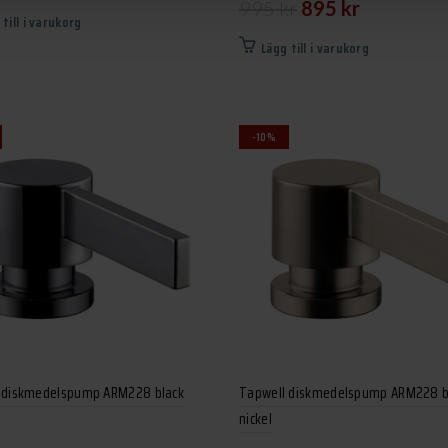
Det
Det
995
kr
895
kr
ursprungliga
nuvarande
 till i varukorg
ursprungliga
nuvarande
priset
priset
Lägg till i varukorg
priset
priset
var:
är:
var:
är:
895 kr.
805 kr.
995 kr.
895 kr.
-10%
 diskmedelspump ARM228 black
Tapwell diskmedelspump ARM228 
nickel