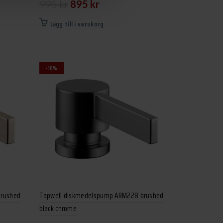
Det
Det
995
kr
895
kr
ursprungliga
nuvarande
Lägg till i varukorg
priset
priset
var:
är:
995 kr.
895 kr.
-10%
brushed
Tapwell diskmedelspump ARM228 brushed
black chrome