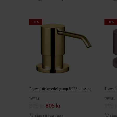
priset
priset
var:
är:
895 kr.
805 kr.
-10%
-10%
Tapwell diskmedelspump BI228 mässing
Tapwell
TAPWELL
TAPWELL
Det
Det
895
kr
805
kr
995
ursprungliga
nuvarande
Lägg till i varukorg
Lägg