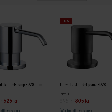
-10%
 diskmedelspump BI228 krom
Tapwell diskmedelspump BI228 mat
TAPWELL
Det
Det
Det
Det
kr
625
kr
895
kr
805
kr
ursprungliga
nuvarande
ursprungliga
nuvarande
 till i varukorg
Lägg till i varukorg