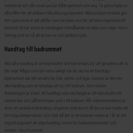
renoverat och vårt urval passar både gammal som ung. Ta gärna hjälp av
våra filter för att enklare hitta dina nya favoriter. Med en blomstrande gör-
det-själv trend är det alltfler som besöker oss för att hitta inspiration till
hemmet. Vi har sorterat handtagen i förhållande till vilka som säljer mest i
Sverige just nu så att du kan se och jämföra själv.
Handtag till badrummet
Alla våra handtag är av hög kvalitet och har testats för att garantera att du
blir nöjd. Något som blir extra viktigt när du ska ha ett handtag i
badrummet där det utsätts för fukt, värme och kyla. Givetvis är det inte
alla handtag som är lämpliga att ha i ett badrum, men nästan.
Anledningen är enkel, ett handtag som ska fungera i ett kök utsätts för
nästan lika stor påfrestningar som i ett badrum. Vår rekommendation är
dock att undvika trähandtag i utrymme med dusch då dessa kan svälla vid
för höga temperaturer och i fukt då det är ett levande material. I år är det
mycket populärt att välja handtag i krom för badrumskomoder och
möbler i duschrummet.