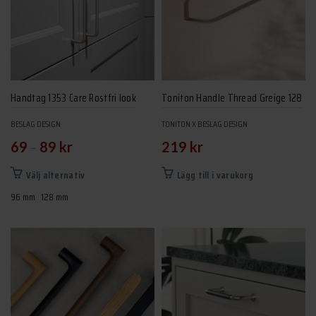
alternativen
olika
kan
alternativen
väljas
kan
på
väljas
produktsidan
på
produktsidan
Handtag 1353 Care Rostfri look
Toniton Handle Thread Greige 128
BESLAG DESIGN
TONITON X BESLAG DESIGN
–
69
89
kr
219
kr
Den
Välj alternativ
Lägg till i varukorg
här
96 mm
128 mm
produkten
har
flera
varianter.
De
olika
alternativen