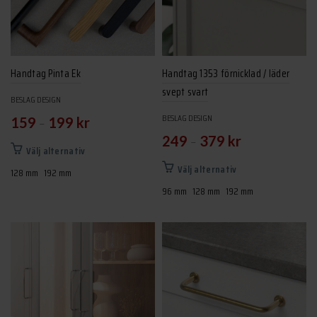
kan
väljas
på
produktsidan
Handtag Pinta Ek
Handtag 1353 förnicklad / läder
svept svart
BESLAG DESIGN
BESLAG DESIGN
–
159
199
kr
–
249
379
kr
Den
Välj alternativ
här
Den
Välj alternativ
128 mm
192 mm
produkten
här
96 mm
128 mm
192 mm
har
produkten
flera
har
varianter.
flera
De
varianter.
olika
De
alternativen
olika
kan
alternativen