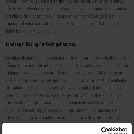
passar till den kökslucka och färgton du har i köket. Det val som många
står inför är att välja om kökshandtagen och köksknopparna ska matcha
befintlig kulör eller om man vill skapa en kontrast. I Sverige är det
populärt att välja material som rostfritt, mässing, förnicklat och krom.
Nedan beskriver vi de val du har.
Handtag mässing / mässingshandtag
Att välja kökshandtag i mässing har blivit ett naturligt och stilsäkert val för
många. Detta material ger ett varmt sken och upplevs som lyxigt även om
prislappen kan anses prisvärd. Trenden startade runt 2012 och tog en
kort paus som svenskarnas nummer 1 under 2017 för att 2018 ta tillbaka
förstaplatsen. Mässing beskrivs som kökets guld och det finns i flera
typer och modellserier för alla typer av kök. Om du söker en blank yta
som ska bestå är polerad mässing den finish du ska leta efter. Vill du ha
en robust och naturlig känsla är handtag i obehandlad mässing det du
söker. Denna typ av yta patineras med tiden och får vackra mörkare,
svarta inslag som ger en rå och enligt många riktigt vacker känsla.
Handtag 1353 är det kökshandtag som är nummer 1 inom mässing.