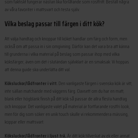
som faktiskt fungerar nästan lika förlåtande som rostfritt. Beställ några
av våra favoriter i mattsvart och testa själv.
Vilka beslag passar till färgen i ditt kök?
Att välja handtag och knoppar till köket handlar om färg och form, men
också om att passa in i sin omgivning. Därför kan det vara bra att känna
till grunderna i vilka material på beslag som passar ihop med vilka
köksfärger, även om det i slutändan självklart är en smaksak. Vi hoppas
att denna guide ska underlätta ditt val.
Köksluckor/lådfronter i vitt.
Den vanligaste färgen i svenska kök är vitt,
inte sällan matchande med väggens färg. Oavsett om du har en matt,
blank eller högblank finish på ditt kök så passar de allra flesta handtag
och knoppar. Det vanligaste valet på material är fortfarande rostfri look,
men för dig som söker en unik touch skulle vi rekommendera mässing,
koppar eller mattsvart.
Köksluckor/lådfronter i ljust trä.
Är ditt kök tillverkat av ek eller annat