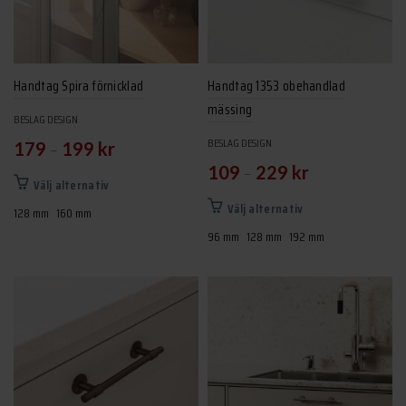
väljas
kan
på
väljas
produktsidan
på
produktsidan
Handtag Spira förnicklad
Handtag 1353 obehandlad
mässing
BESLAG DESIGN
BESLAG DESIGN
–
179
199
kr
–
109
229
kr
Den
Välj alternativ
här
Den
Välj alternativ
128 mm
160 mm
produkten
här
96 mm
128 mm
192 mm
har
produkten
flera
har
varianter.
flera
De
varianter.
olika
De
alternativen
olika
kan
alternativen