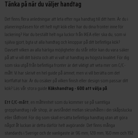
Tänka på när du väljer handtag
Det finns flera anledningar att leta efter nya handtag till ditt hem. Är du i
planeringsfasen för ett helt nytt kök eller har du dina fronter inne för
lackering? Har du beställt helt nya luckor från IKEA eller ska du, som vi
själva gjort, byta ut alla handtag och knoppar på ditt befintliga kök?
Oavsett vilken av alla härliga möjligheter du står inför kan du vara säker
på att vi vill ditt bästa och att vi valt ut handtag av högsta kvalitet. För dig
som ska utgå från befintliga fronter är det viktigt att veta mer om C/C-
mått. Vi har skrivit en hel guide på ämnet, men vi vill berätta om det
kortfattat här. Är du osäker på vilken finish eller design som passar ditt
kök? Läs vår stora guide
Kökshandtag - 600 att välja på
.
Ett C/C-mått
, en måttenhet som du kommer se på samtliga
grepphandtag i vår shop, är avståndet mellan skruvhålen i din skåpslucka
eller lådfront. För dig som skall ersätta befintliga handtag utan att göra
något åt luckan är detta därför helt avgörande. Det finns många
standards i Sverige och de vanligaste är 96 mm, 128 mm, 160 mm och 192