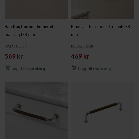
väljas
kan
på
väljas
produktsidan
på
produktsidan
Handtag Uniform brunerad
Handtag Uniform rostfri look 128
mässing 128 mm
mm
BESLAG DESIGN
BESLAG DESIGN
569
kr
469
kr
Lägg till i varukorg
Lägg till i varukorg