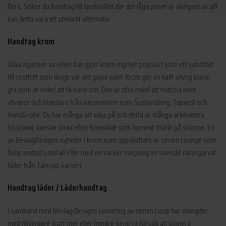
flera. Söker du handtag till landstället där det låga priset är viktigast av allt
kan detta vara ett utmärkt alternativ.
Handtag krom
Olika nyanser av silver har gjort krom mycket populärt som ett substitut
till rostfritt som länge var det givna valet. Krom ger en kallt silvrig blank
yta som är enkel att ta hand om. Den är ofta enkel att matcha med
vitvaror och blandare från varumärken som Gustavsberg, Tapwell och
HansGrohe. Du har många att välja på och detta är många arkitekters
förstaval, kanske strax efter förnicklat som kommit starkt på sistone. En
av BeslagDesigns nyheter i krom som uppskattats är serien Lounge som
finns endast i metall eller med en vacker svepning av svenskt naturgarvat
läder från Tärnsjö Garveri.
Handtag läder / Läderhandtag
I samband med Beslag Designs lansering av serien Loop har mängder
med tillverkare gjort mer eller mindre seriösa försök att kopiera