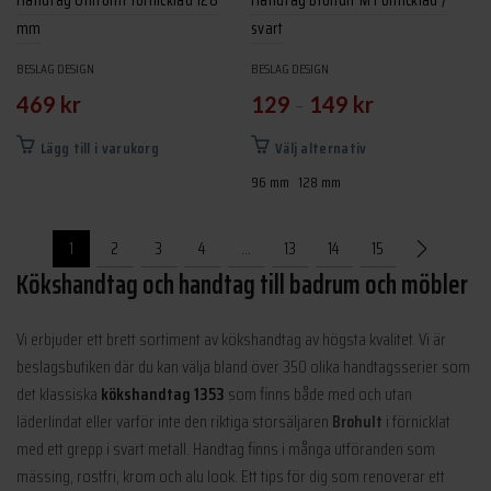
mm
svart
BESLAG DESIGN
BESLAG DESIGN
–
469
kr
129
149
kr
Den
Lägg till i varukorg
Välj alternativ
här
96 mm
128 mm
produkten
har
1
2
3
4
…
13
14
15
flera
Kökshandtag och handtag till badrum och möbler
varianter.
De
olika
Vi erbjuder ett brett sortiment av kökshandtag av högsta kvalitet. Vi är
alternativen
beslagsbutiken där du kan välja bland över 350 olika handtagsserier som
kan
det klassiska
kökshandtag 1353
som finns både med och utan
väljas
läderlindat eller varför inte den riktiga storsäljaren
Brohult
i förnicklat
på
med ett grepp i svart metall. Handtag finns i många utföranden som
produktsidan
mässing, rostfri, krom och alu look. Ett tips för dig som renoverar ett