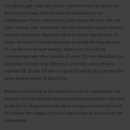
framgångssagan. Loop som skapas i samarbete med Tärnsjö Garveri
finns i färgerna natur, brun och svart och ackompanjeras av
metallknoppar i färger som mässing, krom, koppar och svart. Den som
söker handtag i läder kombinerar detta ofta med andra lyxigare material
och även om priset är något högre på de produkter som har läder så
skapar det också en naturlig känsla som är omöjlig att skapa på annat
vis. För den som vill ha ett handtag i metall men som ändå har
naturmaterialet läder tittar sannolikt på serien 1353 som finns både som
läderlindad och lädersvept. Båda dessa är otroligt vackra och finns i
storlekar från 96 mm, 128 mm och upp till 192 mm för den som letar efter
längre handtag, kanske till kyl och frys.
Material som förnicklat är på stark frammarsch och i kombination med
svart har serien Brohult blivit den stora favoriten som faktiskt säljer mest
av alla just nu. Övriga material att välja är träslag som valnöt och ek och
fler metaller finns i koppar och brons. Andra färger är svart och vitt som
solida kulörer.