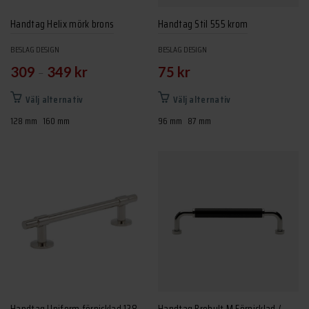
på
på
produktsidan
produktsidan
Handtag Helix mörk brons
Handtag Stil 555 krom
BESLAG DESIGN
BESLAG DESIGN
–
309
349
kr
75
kr
Den
Den
Välj alternativ
Välj alternativ
här
här
128 mm
160 mm
96 mm
87 mm
produkten
produkten
har
har
flera
flera
varianter.
varianter.
De
De
olika
olika
alternativen
alternativen
kan
kan
väljas
väljas
på
på
produktsidan
produktsidan
Handtag Uniform förnicklad 128
Handtag Brohult M Förnicklad /