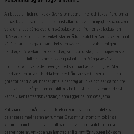
Att bygga ett helt nytt kök kräver stor noggrannhet och fokus. Förutom att
lyckas balansera mellan induktionshällar och avlastningsytor ska du även
välja en snygg bänkskiva, om skåpsluckor och fronter ska lackas i en
NCS-färg eller om du helt enkelt ska ha lådor i solitt trä. När du väl kommit
så långt är det dags för smycket som ska pryda ditt kök, nämligen
handtagen. Vi älskar ju kökshandtag, som du förstår, och hoppas vi ska
hjälpa dig att hitta det som passar i just ditt hem. Många av våra
produkter är tillverkade i Sverige med stor hantverkskunnighet. Alla
handtag som är läderklädda kommer från Tärnsjö Garveri och dessa
görs för hand vilket innebär att alla handtag är unika och ser därför inte
helt likadan ut. Något som gör ditt kök helt unikt och du kommer direkt
känna vilken fantastisk verkshöjd som ligger bakom detaljerna.
Kökshandtag är något som arkitekten värderar högt när det ska
balanseras med resten av rummet. Oavsett hur stort ditt kök är så
kommer handtagen du väljer att vara en av de första detaljerna som dina
gäster noterar. Att köpa nya handtag är lika rätt för nybyggt kök som