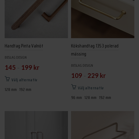
Handtag Pinta Valnöt
Kökshandtag 1353 polerad
mässing
BESLAG DESIGN
BESLAG DESIGN
–
145
199
kr
–
109
229
kr
Den
Välj alternativ
här
Den
Välj alternativ
128 mm
192 mm
produkten
här
96 mm
128 mm
192 mm
har
produkten
flera
har
varianter.
flera
De
varianter.
olika
De