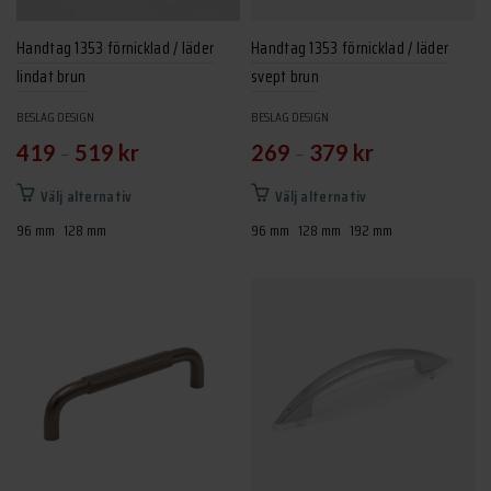
Handtag 1353 förnicklad / läder
Handtag 1353 förnicklad / läder
lindat brun
svept brun
BESLAG DESIGN
BESLAG DESIGN
–
–
419
519
kr
269
379
kr
Den
Den
Välj alternativ
Välj alternativ
här
här
96 mm
128 mm
96 mm
128 mm
192 mm
produkten
produkten
har
har
flera
flera
varianter.
varianter.
De
De
olika
olika
alternativen
alternativen
kan
kan
väljas
väljas