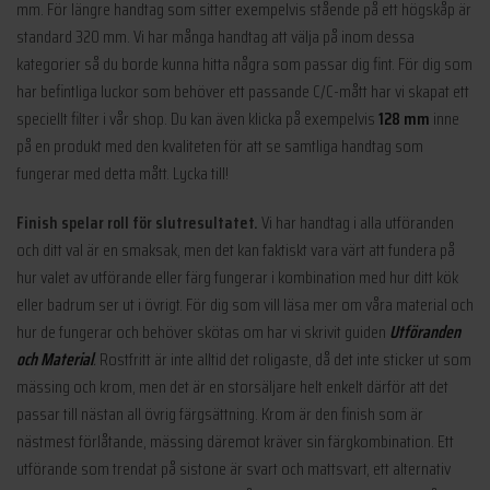
mm. För längre handtag som sitter exempelvis stående på ett högskåp är
standard 320 mm. Vi har många handtag att välja på inom dessa
kategorier så du borde kunna hitta några som passar dig fint. För dig som
har befintliga luckor som behöver ett passande C/C-mått har vi skapat ett
speciellt filter i vår shop. Du kan även klicka på exempelvis
128 mm
inne
på en produkt med den kvaliteten för att se samtliga handtag som
fungerar med detta mått. Lycka till!
Finish spelar roll för slutresultatet.
Vi har handtag i alla utföranden
och ditt val är en smaksak, men det kan faktiskt vara värt att fundera på
hur valet av utförande eller färg fungerar i kombination med hur ditt kök
eller badrum ser ut i övrigt. För dig som vill läsa mer om våra material och
hur de fungerar och behöver skötas om har vi skrivit guiden
Utföranden
och Material
.
Rostfritt är inte alltid det roligaste, då det inte sticker ut som
mässing och krom, men det är en storsäljare helt enkelt därför att det
passar till nästan all övrig färgsättning. Krom är den finish som är
nästmest förlåtande, mässing däremot kräver sin färgkombination. Ett
utförande som trendat på sistone är svart och mattsvart, ett alternativ