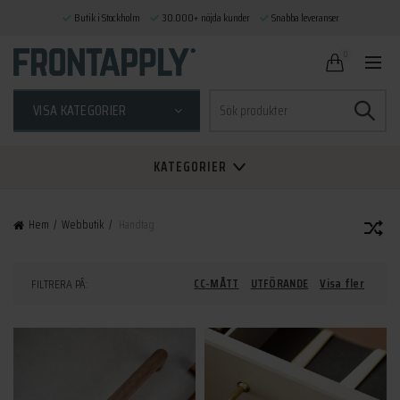
Butik i Stockholm
30.000+ nöjda kunder
Snabba leveranser
0
Sök
VISA KATEGORIER
efter:
KATEGORIER
Hem
Webbutik
Handtag
CC-MÅTT
UTFÖRANDE
Visa fler
FILTRERA PÅ: