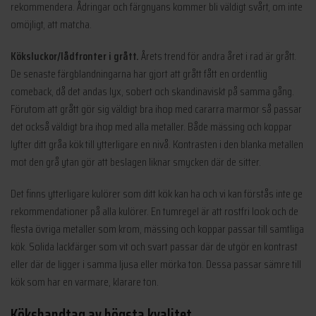
rekommendera. Ådringar och färgnyans kommer bli väldigt svårt, om inte
omöjligt, att matcha.
Köksluckor/lådfronter i grått.
Årets trend för andra året i rad är grått.
De senaste färgblandningarna har gjort att grått fått en ordentlig
comeback, då det andas lyx, sobert och skandinaviskt på samma gång.
Förutom att grått gör sig väldigt bra ihop med cararra marmor så passar
det också väldigt bra ihop med alla metaller. Både mässing och koppar
lyfter ditt gråa kök till ytterligare en nivå. Kontrasten i den blanka metallen
mot den grå ytan gör att beslagen liknar smycken där de sitter.
Det finns ytterligare kulörer som ditt kök kan ha och vi kan förstås inte ge
rekommendationer på alla kulörer. En tumregel är att rostfri look och de
flesta övriga metaller som krom, mässing och koppar passar till samtliga
kök. Solida lackfärger som vit och svart passar där de utgör en kontrast
eller där de ligger i samma ljusa eller mörka ton. Dessa passar sämre till
kök som har en varmare, klarare ton.
Kökshandtag av högsta kvalitet