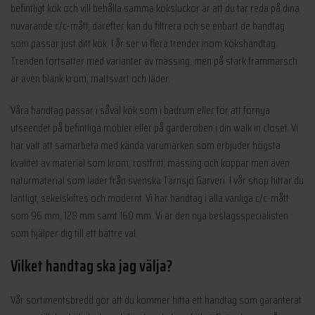
befintligt kök och vill behålla samma köksluckor är att du tar reda på dina
nuvarande c/c-mått, därefter kan du filtrera och se enbart de handtag
som passar just ditt kök. I år ser vi flera trender inom kökshandtag.
Trenden fortsätter med varianter av mässing, men på stark frammarsch
är även blank krom, mattsvart och läder.
Våra handtag passar i såväl kök som i badrum eller för att förnya
utseendet på befintliga möbler eller på garderoben i din walk in closet. Vi
har valt att samarbeta med kända varumärken som erbjuder högsta
kvalitet av material som krom, rostfritt, mässing och koppar men även
naturmaterial som läder från svenska Tärnsjö Garveri. I vår shop hittar du
lantligt, sekelskiftes och modernt. Vi har handtag i alla vanliga c/c-mått
som 96 mm, 128 mm samt 160 mm. Vi är den nya beslagsspecialisten
som hjälper dig till ett bättre val.
Vilket handtag ska jag välja?
Vår sortimentsbredd gör att du kommer hitta ett handtag som garanterat