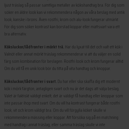
ljust träslag så passar samtliga metaller av kökshandtag bra. För dig som
söker en äldre look kan vi rekommendera någon av våra beslag med antik
look, kanske i brons. Även rostfri, krom och alu-look fungerar utmärkt.
För dig som söker kontrast kan borstad koppar eller mattsvart vara ett
bra alternativ.
Köksluckor/lådfronter i mörkt trä.
Har du lyxat till det och valt ett kök i
Valnöt eller annat mörkt träslag rekommenderar vi att du väljer en solid
färg som kombination för beslagen. Rostfri look och krom fungerar alltid.
Om du vill få en unik look bör du titta på vita handtag och knoppar.
Köksluckor/lådfronter i svart.
Du har eller ska skaffa dig ett modernt
kök i mörk färgton, antagligen svart och nu är det dags att välja beslag.
Valet är faktiskt väldigt enkelt, det är väldigt få handtag eller knoppar som
inte passar ihop med svart. Om du vill ha kontrast fungerar både rostfri
look, vit och krom väldigt bra. Om du vill förgylla köket skulle vi
rekommendera mässing eller koppar. Att försöka sig på en matchning
med handtag i annat träslag, eller samma träslag skulle vi inte