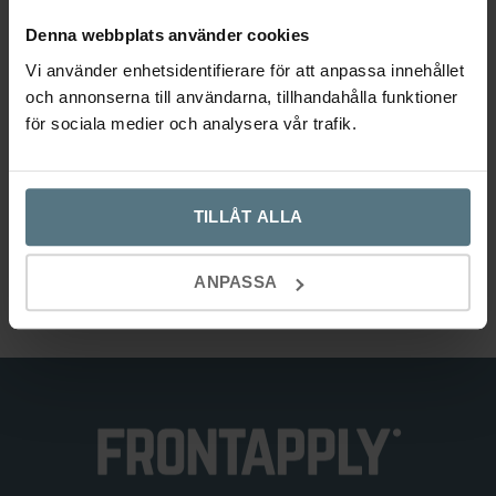
Denna webbplats använder cookies
Vi använder enhetsidentifierare för att anpassa innehållet
och annonserna till användarna, tillhandahålla funktioner
Pendellampa HEAVY METAL
Pendellampa HEAVY METAL stål
för sociala medier och analysera vår trafik.
mässing
BUSTER AND PUNCH
BUSTER AND PUNCH
2 387
kr
TILLÅT ALLA
2 387
kr
Lägg till i varukorg
Lägg till i varukorg
ANPASSA