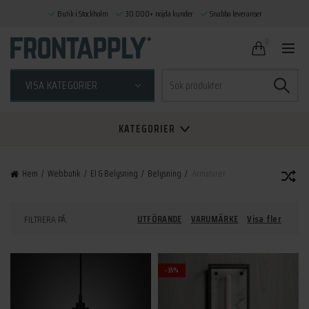
Butik i Stockholm
30.000+ nöjda kunder
Snabba leveranser
0
Sök
VISA KATEGORIER
efter:
KATEGORIER
Hem
Webbutik
El & Belysning
Belysning
Armaturer
UTFÖRANDE
VARUMÄRKE
Visa fler
FILTRERA PÅ:
-35%