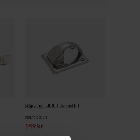
Skåpsregel 5181U ticka rostfritt
BESLAG DESIGN
149
kr
Lägg till i varukorg