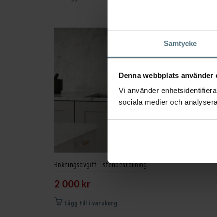
Samtycke
Denna webbplats använder 
Vi använder enhetsidentifierar
sociala medier och analysera 
Bokningsavgift – stenbeställning
2 000
kr
Lägg till i varukorg