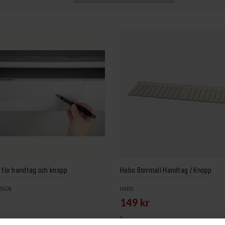
l för handtag och knopp
Habo Borrmall Handtag / Knopp
ESIGN
HABO
149
kr
 till i varukorg
Lägg till i varukorg