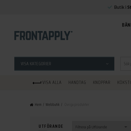
Butik i
S
BÄN
Sök
VISA KATEGORIER
efter:
VISA ALLA
HANDTAG
KNOPPAR
KÖKST
Hem
Webbutik
Övriga produkter
UTFÖRANDE