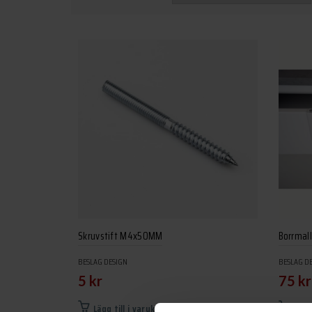
Skruvstift M4x50MM
Borrmal
BESLAG DESIGN
BESLAG D
5
kr
75
kr
Lägg till i varukorg
Lägg