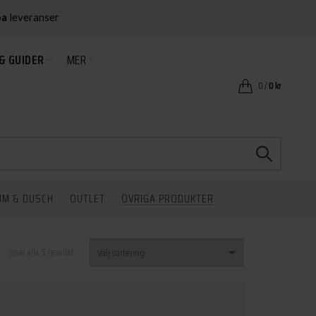
ba
leveranser
& GUIDER
MER
0
/
0
kr
UM & DUSCH
OUTLET
ÖVRIGA PRODUKTER
Visar alla 5 resultat