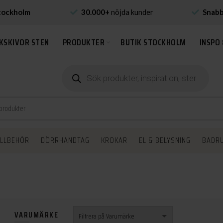
tockholm
30.000+
nöjda kunder
Snab
KSKIVOR STEN
PRODUKTER
BUTIK STOCKHOLM
INSPO 
Produktsökning
ILLBEHÖR
DÖRRHANDTAG
KROKAR
EL & BELYSNING
BADR
VARUMÄRKE