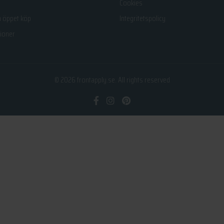
Cookies
h öppet köp
Integritetspolicy
ioner
© 2026
frontapply.se
. All rights reserved