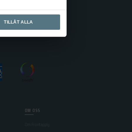
TILLÅT ALLA
OM OSS
Om Frontapply