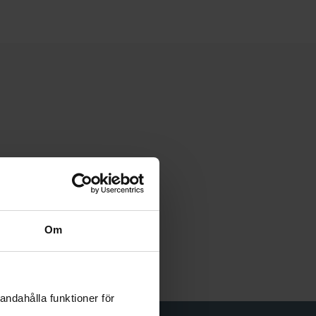
 Design
744502
Om
odukter
andahålla funktioner för