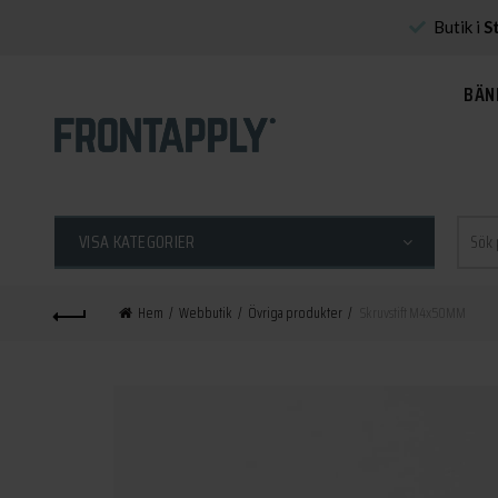
Butik i
S
BÄN
Sök
VISA KATEGORIER
efter:
Hem
Webbutik
Övriga produkter
Skruvstift M4x50MM