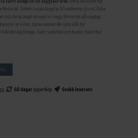
ra valfri knopp till en väggfast krok
. Detta skruvstift har
 flesta fall. Stiftets totala längd är 50 millimeter (5 cm). Cirka
en och övrig längd skruvas in i vägg. Beroende på väggtyp
 diameter är 4 mm, därav namnet M4 som står för
 från Beslag Design, Habo Selection och Buster Punch har
KORG
oss
60 dagar
öppetköp
Snabb leverans