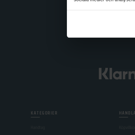
KATEGORIER
HANDLA
Handtag
Köpvillko