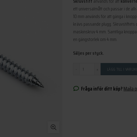
Skruvstift
används för att
konverte
ett universalmått och passar i de allra
10 mm används för att gänga i knopp
krävs passande plugg. Skruvstiftets
maskinskruv 4 mm. Samtliga knoppar
en gängstorlek om 4 mm.
Säljes per styck.
Antal
LÄGG TILL I VARU
Fråga inför ditt köp?
Maila 