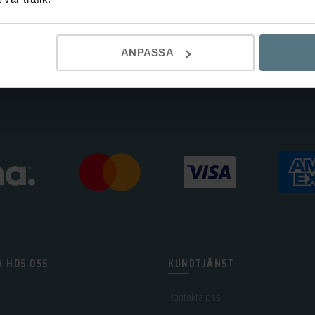
ANPASSA
 HOS OSS
KUNDTJÄNST
r
Kontakta oss