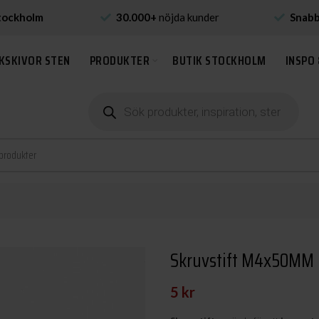
tockholm
30.000+
nöjda kunder
Snab
KSKIVOR STEN
PRODUKTER
BUTIK STOCKHOLM
INSPO 
Produktsökning
Skruvstift M4x50MM
5
kr