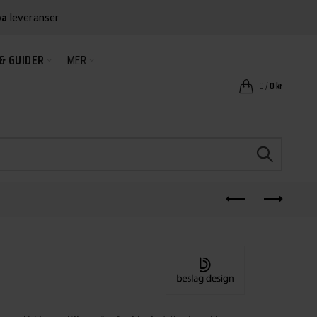
ba
leveranser
& GUIDER
MER
0
/
0
kr