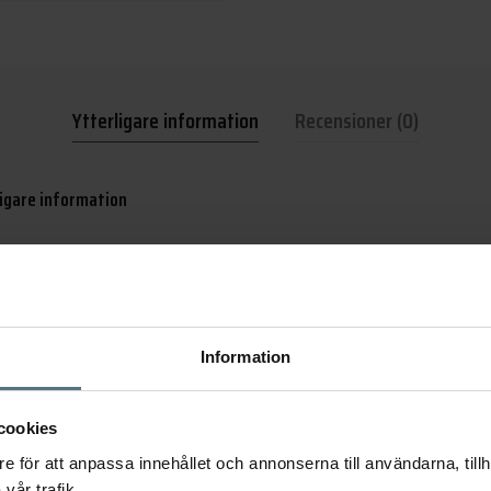
Ytterligare information
Recensioner (0)
igare information
märke
Beslag
elnr:
Information
orier:
Knoppar
,
Krokar
,
Övriga pr
cookies
e för att anpassa innehållet och annonserna till användarna, tillh
vår trafik.