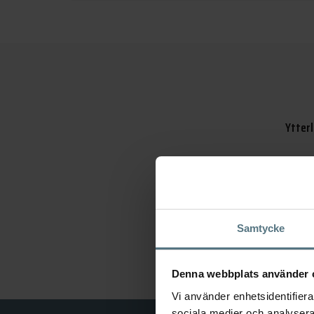
Ytterl
Varu
Artik
Samtycke
Kateg
Denna webbplats använder 
Vi använder enhetsidentifierar
sociala medier och analysera 