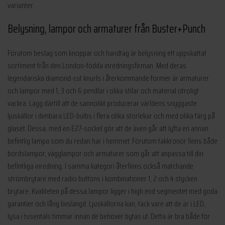
varianter.
Belysning, lampor och armaturer från Buster+Punch
Förutom beslag som knoppar och handtag är belysning ett uppskattat
sortiment från den London-födda inredningsfirman. Med deras
legendariska diamond-cut knurls i återkommande former är armaturer
och lampor med 1, 3 och 6 pendlar i olika stilar och material otroligt
vackra. Lägg därtill att de sannolikt producerar världens snyggaste
ljuskällor i dimbara LED-bulbs i flera olika storlekar och med olika färg på
glaset. Dessa, med en E27-sockel gör att de även går att lyfta en annan
befintlig lampa som du redan har i hemmet. Förutom takkronor finns både
bordslampor, vägglampor och armaturer som går att anpassa till din
befintliga inredning. I samma kategori återfinns också matchande
strömbrytare med radio buttons i kombinationer 1, 2 och 4 stycken
brytare. Kvaliteten på dessa lampor ligger i high end segmentet med goda
garantier och lång livslängd. Ljuskällorna kan, tack vare att de är i LED,
lysa i tusentals timmar innan de behöver bytas ut. Detta är bra både för