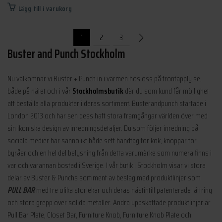
ursprungliga
nuvarande
Lägg till i varukorg
priset
priset
var:
är:
1
2
3
669 kr.
402 kr.
Buster and Punch Stockholm
Nu välkomnar vi Buster + Punch in i värmen hos oss på frontapply.se,
både på nätet och i vår
Stockholmsbutik
där du som kund får möjlighet
att beställa alla produkter i deras sortiment. Busterandpunch startade i
London 2013 och har sen dess haft stora framgångar världen över med
sin ikoniska design av inredningsdetaljer. Du som följer inredning på
sociala medier har sannolikt både sett handtag för kök, knoppar för
byråer och en hel del belysning från detta varumärke som numera finns i
var och varannan bostad i Sverige. I vår butik i Stockholm visar vi stora
delar av Buster & Punchs sortiment av beslag med produktlinjer som
PULL BAR
med tre olika storlekar och deras nästintill patenterade lättring
och stora grepp över solida metaller. Andra uppskattade produktlinjer är
Pull Bar Plate, Closet Bar, Furniture Knob, Furniture Knob Plate och