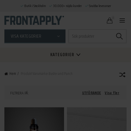
Butik i Stockholm
30.000+ nöjda kunder
Snabba leveranser
0
Sök
VISA KATEGORIER
efter:
KATEGORIER
Hem
Produkt Varumärke
Buster and Punch
UTFÖRANDE
Visa fler
FILTRERA PÅ: