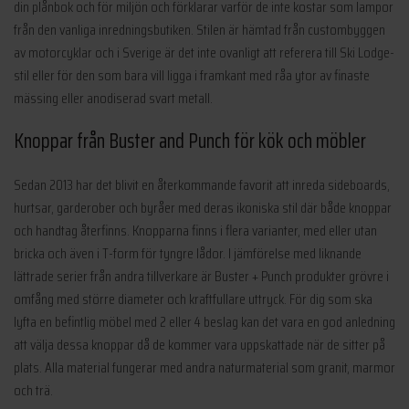
din plånbok och för miljön och förklarar varför de inte kostar som lampor
från den vanliga inredningsbutiken. Stilen är hämtad från custombyggen
av motorcyklar och i Sverige är det inte ovanligt att referera till Ski Lodge-
stil eller för den som bara vill ligga i framkant med råa ytor av finaste
mässing eller anodiserad svart metall.
Knoppar från Buster and Punch för kök och möbler
Sedan 2013 har det blivit en återkommande favorit att inreda sideboards,
hurtsar, garderober och byråer med deras ikoniska stil där både knoppar
och handtag återfinns. Knopparna finns i flera varianter, med eller utan
bricka och även i T-form för tyngre lådor. I jämförelse med liknande
lättrade serier från andra tillverkare är Buster + Punch produkter grövre i
omfång med större diameter och kraftfullare uttryck. För dig som ska
lyfta en befintlig möbel med 2 eller 4 beslag kan det vara en god anledning
att välja dessa knoppar då de kommer vara uppskattade när de sitter på
plats. Alla material fungerar med andra naturmaterial som granit, marmor
och trä.