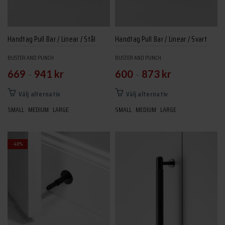
väljas
på
produktsidan
Handtag Pull Bar / Linear / Stål
Handtag Pull Bar / Linear / Svart
BUSTER AND PUNCH
BUSTER AND PUNCH
–
–
669
941
kr
600
873
kr
Den
Den
Välj alternativ
Välj alternativ
här
här
SMALL
MEDIUM
LARGE
SMALL
MEDIUM
LARGE
produkten
produkten
har
har
flera
flera
-40%
varianter.
varianter.
De
De
olika
olika
alternativen
alternativen
kan
kan
väljas
väljas