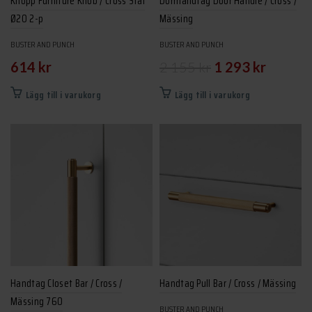
Knopp Furniture Knob / Cross Stål
Dörrhandtag Door Handle / Cross /
Ø20 2-p
Mässing
BUSTER AND PUNCH
BUSTER AND PUNCH
Det
Det
614
kr
2 155
kr
1 293
kr
ursprungliga
nuvarand
Lägg till i varukorg
Lägg till i varukorg
priset
priset
var:
är:
2
1
155 kr.
293 kr.
Handtag Closet Bar / Cross /
Handtag Pull Bar / Cross / Mässing
Mässing 760
BUSTER AND PUNCH