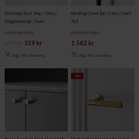
på
på
produktsidan
produktsidan
Dörrstopp Door Stop / Cross /
Handtag Closet Bar / Cross / Svart
Väggmonterad / Svart
760
BUSTER AND PUNCH
BUSTER AND PUNCH
Det
Det
532
kr
319
kr
1 582
kr
ursprungliga
nuvarande
Lägg till i varukorg
Lägg till i varukorg
priset
priset
var:
är:
-40%
532 kr.
319 kr.