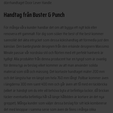
dörrhandtaget Door Lever Handle.
Handtag från Buster & Punch
För många våra kunder handlar det om att bygga ett nytt kök eller
renovera ett gammalt. För dig som söker the best of the best kommer
sannolikt det äkta intrycket som dessa kökshandtag att förmedla just den
känslan. Den banbrytande designen från den erkände designern Massimo
Minale passar vår nordiska stil och flörten med ett perfekt hantverk är
tydligt. Alla produkter från denna producent har en tyngd som är ovanlig
för denna typ av beslag vilket kommer av att man använder solida
material som stål och mässing. Det kortaste handtaget mäter 200 mm
och det längsta har en längd om hela 760 mm långt. Pullbar kommer även
i längderna 300 mm samt 400 mm och går även att få med en täckbricka
(vilket är händigt om du inte vill behöva byta ut befintliga luckor, då brickan
täcker eventuella befintliga hål så länge hålbilden är kortare än det nya
greppet). Många kunder som väljer dessa beslag för sitt kök kombinerar
det med knoppar i samma serie som även de finns i många olika