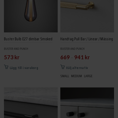
Buster Bulb E27 dimbar Smoked
Handtag Pull Bar / Linear / Mässing
BUSTER AND PUNCH
BUSTER AND PUNCH
–
573
kr
669
941
kr
Den
Lägg till i varukorg
Välj alternativ
här
SMALL
MEDIUM
LARGE
produkten
har
flera
varianter.
De
olika