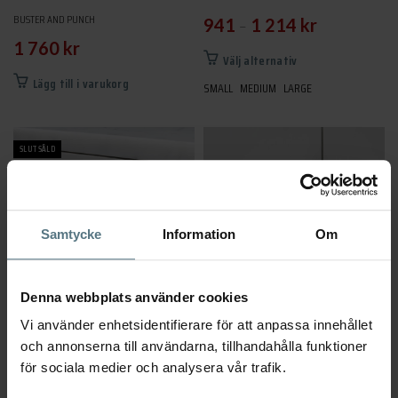
BUSTER AND PUNCH
–
941
1 214
kr
1 760
kr
Den
Välj alternativ
här
Lägg till i varukorg
SMALL
MEDIUM
LARGE
produkten
har
flera
SLUTSÅLD
varianter.
De
olika
alternativen
Samtycke
Information
Om
kan
väljas
Denna webbplats använder cookies
på
produktsidan
Vi använder enhetsidentifierare för att anpassa innehållet
Knopp T-Bar / Cross / Mässing
Handtag Closet Bar / Cross / Stål
och annonserna till användarna, tillhandahålla funktioner
760
BUSTER AND PUNCH
för sociala medier och analysera vår trafik.
BUSTER AND PUNCH
669
kr