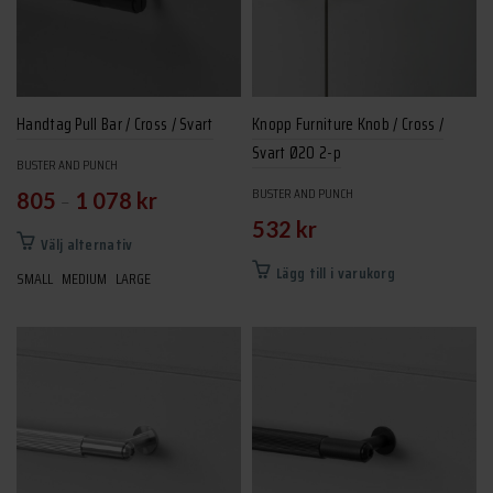
alternativen
kan
väljas
på
produktsidan
Handtag Pull Bar / Cross / Svart
Knopp Furniture Knob / Cross /
Svart Ø20 2-p
BUSTER AND PUNCH
BUSTER AND PUNCH
–
805
1 078
kr
532
kr
Den
Välj alternativ
här
Lägg till i varukorg
SMALL
MEDIUM
LARGE
produkten
har
flera
varianter.
De
olika
alternativen
kan