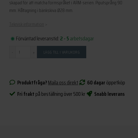
skapad för att matcha formspråket i ARM-serien. Piputsprång 90
var:
är:
mm. Håltagning i bänkskiva Ø28 mm.
995 kr.
895 kr.
Teknisk information
>
Förväntad leveranstid:
2 - 5
arbetsdagar
Antal
LÄGG TILL I VARUKORG
Produktfråga?
Maila oss direkt
60 dagar
öppetköp
Fri frakt
på beställning över 500 kr
Snabb leverans