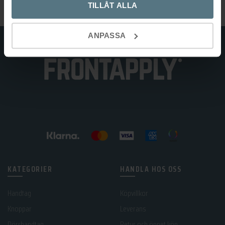
TILLÅT ALLA
ANPASSA
KATEGORIER
HANDLA HOS OSS
Handtag
Köpvillkor
Knoppar
Leverans
Dörrhandtag
Retur och öppet köp