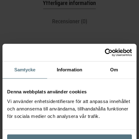
Ytterligare information
Recensioner (0)
Dimensioner
111 × 42 × 55 mm
Utförande
Brushed Black Chrome
Samtycke
Information
Om
Serie
Tapwell Brushed Black Chrome
,
Tapwell ARM228
Denna webbplats använder cookies
Varumärke
Tapwell
Vi använder enhetsidentifierare för att anpassa innehållet
och annonserna till användarna, tillhandahålla funktioner
Artikelnr:
9427912
för sociala medier och analysera vår trafik.
Kategorier:
Köksblandare
,
Diskmedelspumpar