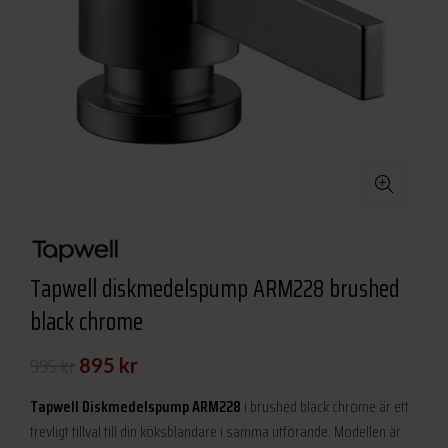
Tapwell diskmedelspump ARM228 brushed
black chrome
Det
Det
995
kr
895
kr
ursprungliga
nuvarande
Tapwell Diskmedelspump ARM228
i brushed black chrome är ett
priset
priset
trevligt tillval till din köksblandare i samma utförande. Modellen är