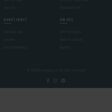
visa alla
Reklamationer
KUNDTJÄNST
OM OSS
Kontakta oss
Om Frontapply
Cookies
Butik Stockholm
Integritetspolicy
Nyheter
© 2026
frontapply.se
. All rights reserved