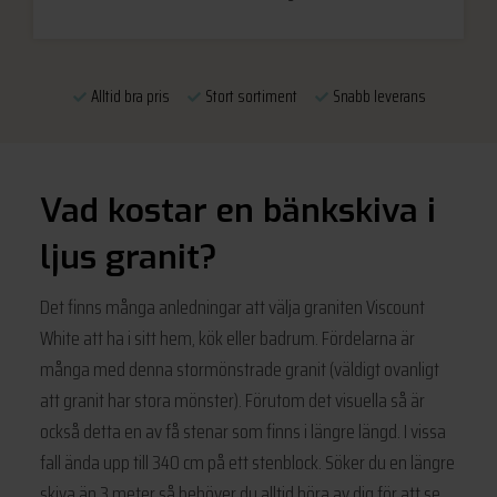
Alltid bra pris
Stort sortiment
Snabb leverans
Vad kostar en bänkskiva i
ljus granit?
Det finns många anledningar att välja graniten Viscount
White att ha i sitt hem, kök eller badrum. Fördelarna är
många med denna stormönstrade granit (väldigt ovanligt
att granit har stora mönster). Förutom det visuella så är
också detta en av få stenar som finns i längre längd. I vissa
fall ända upp till 340 cm på ett stenblock. Söker du en längre
skiva än 3 meter så behöver du alltid höra av dig för att se