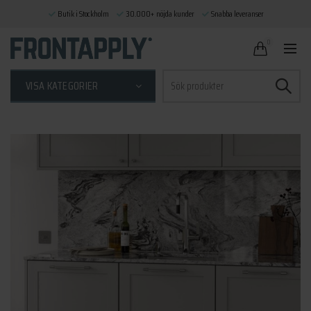
Butik i Stockholm
30.000+ nöjda kunder
Snabba leveranser
0
Sök
VISA KATEGORIER
efter: