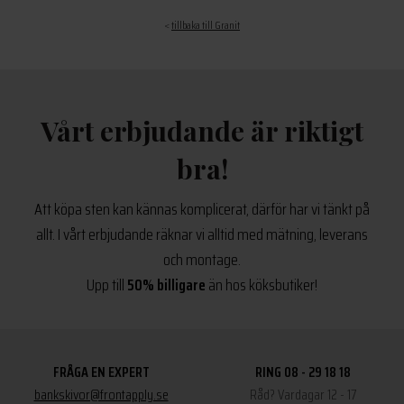
<
tillbaka till Granit
Vårt erbjudande är riktigt
bra!
Att köpa sten kan kännas komplicerat, därför har vi tänkt på
allt. I vårt erbjudande räknar vi alltid med mätning, leverans
och montage.
Upp till
50% billigare
än hos köksbutiker!
FRÅGA EN EXPERT
RING 08 - 29 18 18
bankskivor@frontapply.se
Råd? Vardagar 12 - 17