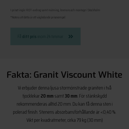
I priset ingår ROT-avdrag samt mätning, leverans och montage i Stockholm
*Notera att detta är ett vägledande prisexempel
Få
ditt pris
inom 24 timmar
Fakta: Granit Viscount White
Vi erbjuder denna ljusa stormönstrade graniten i två
tjocklekar
20 mm
samt
30 mm
. För stänkskydd
rekommenderas alltid 20 mm. Du kan få denna sten i
polerad finish. Stenens absorbansförhållande är <0,40 %.
Vikt per kvadratmeter, cirka 79 kg (30 mm)