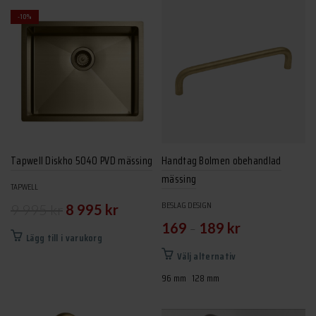
-10%
Tapwell Diskho 5040 PVD mässing
Handtag Bolmen obehandlad
mässing
TAPWELL
Det
Det
BESLAG DESIGN
9 995
kr
8 995
kr
–
169
189
kr
ursprungliga
nuvarande
Lägg till i varukorg
priset
priset
Den
Välj alternativ
här
var:
är:
96 mm
128 mm
produkten
9
8
har