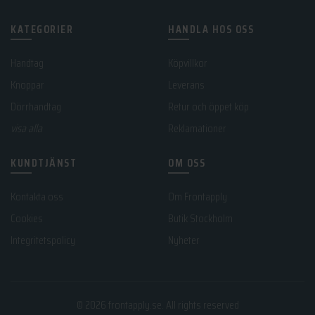
KATEGORIER
HANDLA HOS OSS
Handtag
Köpvillkor
Knoppar
Leverans
Dörrhandtag
Retur och öppet köp
visa alla
Reklamationer
KUNDTJÄNST
OM OSS
Kontakta oss
Om Frontapply
Cookies
Butik Stockholm
Integritetspolicy
Nyheter
© 2026
frontapply.se
. All rights reserved