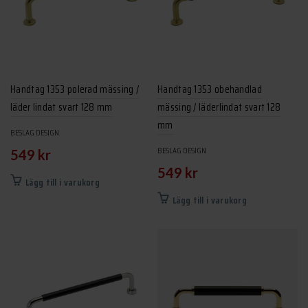
alternativen
kan
väljas
på
produktsidan
Handtag 1353 polerad mässing /
Handtag 1353 obehandlad
läder lindat svart 128 mm
mässing / läderlindat svart 128
mm
BESLAG DESIGN
BESLAG DESIGN
549
kr
549
kr
Lägg till i varukorg
Lägg till i varukorg