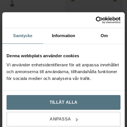
Handtag Lounge krom / lädersvept
Handtag Brohult M polerad
Samtycke
Information
Om
svart
mässing / svart
BESLAG DESIGN
BESLAG DESIGN
Denna webbplats använder cookies
519
kr
169
kr
Vi använder enhetsidentifierare för att anpassa innehållet
Lägg till i varukorg
Lägg till i varukorg
och annonserna till användarna, tillhandahålla funktioner
för sociala medier och analysera vår trafik.
-30%
-40%
TILLÅT ALLA
ANPASSA