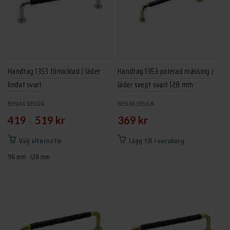
olika
olika
alternativen
alternativen
kan
kan
väljas
väljas
på
på
produktsidan
produktsidan
Handtag 1353 förnicklad / läder
Handtag 1353 polerad mässing /
lindat svart
läder svept svart 128 mm
BESLAG DESIGN
BESLAG DESIGN
–
419
519
kr
369
kr
Den
Välj alternativ
Lägg till i varukorg
här
96 mm
128 mm
produkten
har
flera
varianter.
De
olika