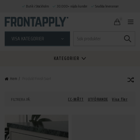
Butik i Stockholm
30.000+ nöjda kunder
Snabba leveranser
0
Sök
VISA KATEGORIER
efter:
KATEGORIER
Hem
Produkt Finish
Svart
CC-MÅTT
UTFÖRANDE
Visa fler
FILTRERA PÅ: