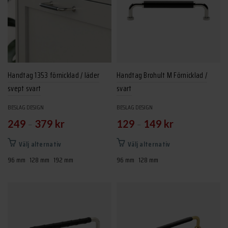
Handtag 1353 förnicklad / läder
Handtag Brohult M Förnicklad /
svept svart
svart
BESLAG DESIGN
BESLAG DESIGN
–
–
249
379
kr
129
149
kr
Den
Den
Välj alternativ
Välj alternativ
här
här
96 mm
128 mm
192 mm
96 mm
128 mm
produkten
produkten
har
har
flera
flera
varianter.
varianter.
De
De