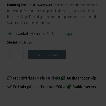
Handtag Brohult M
i
svart/svart
utförande är ett stilrent handtag i
modern stil. På denna originalprodukt är även greppet i metall för
bättre livslängd. Ett väldigt populärt handtag som med sitt utseende
skapar en vacker helhet i rummet.
Förväntad leveranstid:
2 - 4
arbetsdagar
Storlek:
c/c 128 mm
Antal
LÄGG TILL I VARUKORG
Produktfråga?
Maila oss direkt
60 dagar
öppetköp
Fri frakt
på beställning över 500 kr
Snabb leverans