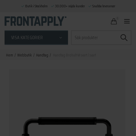
Butik i Stockholm
30.000+ nöjda kunder
Snabba leveranser
0
Sök
VISA KATEGORIER
efter:
Hem
Webbutik
Handtag
Handtag Brohult M svart / svart