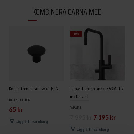
KOMBINERA GÄRNA MED
-10%
Knopp Como matt svart Ø26
Tapwell köksblandare ARM887
H
matt svart
l
BESLAG DESIGN
TAPWELL
B
65
kr
Det
Det
7 995
kr
7 195
kr
Lägg till i varukorg
ursprungliga
nuvaran
Lägg till i varukorg