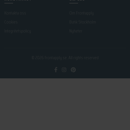
Kontakta oss
Om Frontapply
Cookies
Butik Stockholm
Integritetspolicy
Nyheter
© 2026
frontapply.se
. All rights reserved