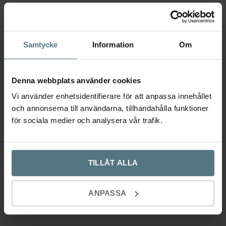
priset
priset
var:
är:
7
7
Samtycke
Information
Om
995 kr.
195 kr.
Ytterligare information
Denna webbplats använder cookies
Vi använder enhetsidentifierare för att anpassa innehållet
Recensioner (0)
och annonserna till användarna, tillhandahålla funktioner
för sociala medier och analysera vår trafik.
Ytterligare information
TILLÅT ALLA
Dimensioner
141 × 13 × 325 mm
ANPASSA
CC-mått
128 mm