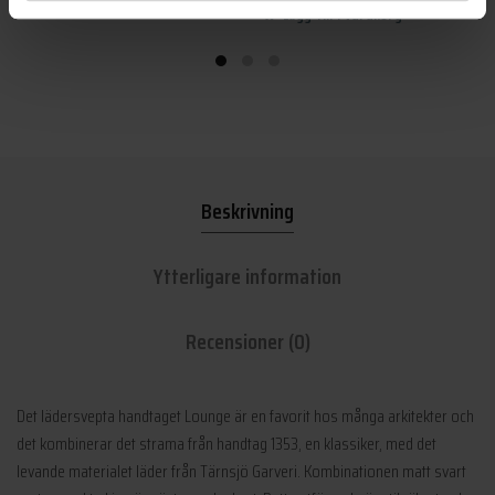
Lägg till i varukorg
Beskrivning
Ytterligare information
Recensioner (0)
Det lädersvepta handtaget Lounge är en favorit hos många arkitekter och
det kombinerar det strama från handtag 1353, en klassiker, med det
levande materialet läder från Tärnsjö Garveri. Kombinationen matt svart