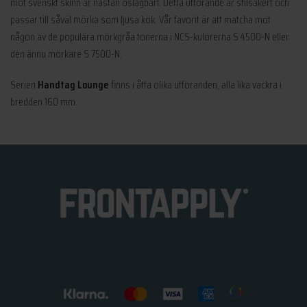
mot svenskt skinn är nästan oslagbart. Detta utförande är stilsäkert och
passar till såväl mörka som ljusa kök. Vår favorit är att matcha mot
någon av de populära mörkgråa tonerna i NCS-kulörerna S 4500-N eller
den ännu mörkare S 7500-N.
Serien
Handtag Lounge
finns i åtta olika utföranden, alla lika vackra i
bredden 160 mm.