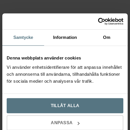
KOMBINERA GÄRNA MED
Samtycke
Information
Om
Denna webbplats använder cookies
Vi använder enhetsidentifierare för att anpassa innehållet
och annonserna till användarna, tillhandahålla funktioner
för sociala medier och analysera vår trafik.
Handtag Lounge rostfritt
Handtag Lounge krom /
H
lädersvept svart
BESLAG DESIGN
B
TILLÅT ALLA
BESLAG DESIGN
209
kr
519
kr
ANPASSA
Lägg till i varukorg