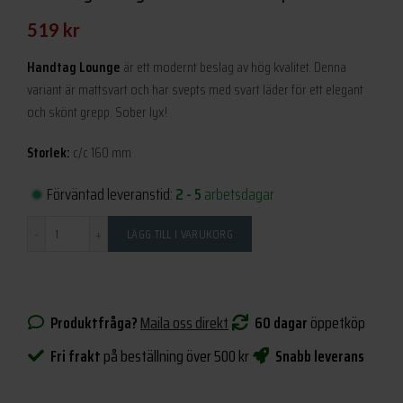
519
kr
Handtag Lounge
är ett modernt beslag av hög kvalitet. Denna
variant är mattsvart och har svepts med svart läder för ett elegant
och skönt grepp. Sober lyx!
Storlek:
c/c 160 mm
Förväntad leveranstid:
2 - 5
arbetsdagar
Antal
LÄGG TILL I VARUKORG
Produktfråga?
Maila oss direkt
60 dagar
öppetköp
Fri frakt
på beställning över 500 kr
Snabb leverans