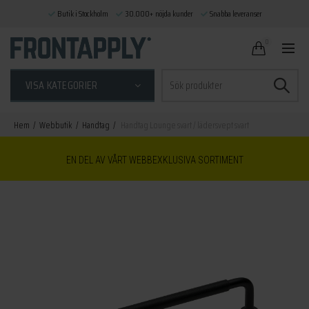
Butik i Stockholm
30.000+ nöjda kunder
Snabba leveranser
0
Sök
VISA KATEGORIER
efter:
Hem
Webbutik
Handtag
Handtag Lounge svart / lädersvept svart
EN DEL AV VÅRT WEBBEXKLUSIVA SORTIMENT