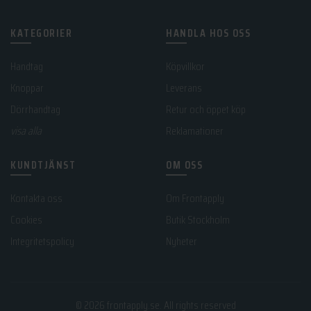
KATEGORIER
HANDLA HOS OSS
Handtag
Köpvillkor
Knoppar
Leverans
Dörrhandtag
Retur och öppet köp
visa alla
Reklamationer
KUNDTJÄNST
OM OSS
Kontakta oss
Om Frontapply
Cookies
Butik Stockholm
Integritetspolicy
Nyheter
© 2026
frontapply.se
. All rights reserved