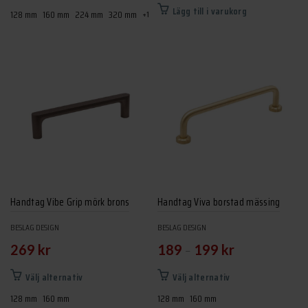
här
Lägg till i varukorg
128 mm
160 mm
224 mm
320 mm
+1
produkten
har
flera
varianter.
De
olika
alternativen
kan
väljas
på
produktsidan
Handtag Vibe Grip mörk brons
Handtag Viva borstad mässing
BESLAG DESIGN
BESLAG DESIGN
–
269
kr
189
199
kr
Den
Den
Välj alternativ
Välj alternativ
här
här
128 mm
160 mm
128 mm
160 mm