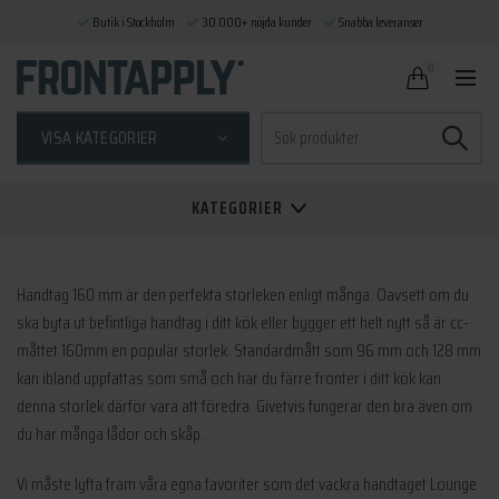
Butik i Stockholm
30.000+ nöjda kunder
Snabba leveranser
0
Sök
VISA KATEGORIER
efter:
KATEGORIER
Handtag 160 mm är den perfekta storleken enligt många. Oavsett om du
ska byta ut befintliga handtag i ditt kök eller bygger ett helt nytt så är cc-
måttet 160mm en populär storlek. Standardmått som 96 mm och 128 mm
kan ibland uppfattas som små och har du färre fronter i ditt kök kan
denna storlek därför vara att föredra. Givetvis fungerar den bra även om
du har många lådor och skåp.
Vi måste lyfta fram våra egna favoriter som det vackra handtaget Lounge