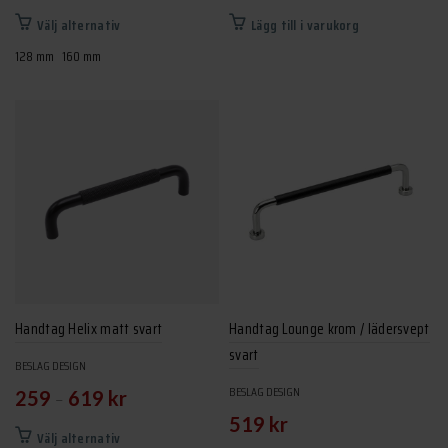
Den
Välj alternativ
Lägg till i varukorg
här
128 mm
160 mm
produkten
har
flera
varianter.
De
olika
alternativen
kan
väljas
på
produktsidan
Handtag Helix matt svart
Handtag Lounge krom / lädersvept
svart
BESLAG DESIGN
BESLAG DESIGN
–
259
619
kr
519
kr
Den
Välj alternativ