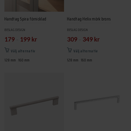
Handtag Spira förnicklad
Handtag Helix mörk brons
BESLAG DESIGN
BESLAG DESIGN
–
–
179
199
kr
309
349
kr
Den
Den
Välj alternativ
Välj alternativ
här
här
128 mm
160 mm
128 mm
160 mm
produkten
produkten
har
har
flera
flera
varianter.
varianter.
De
De
olika
olika
alternativen
alternativen
kan
kan
väljas
väljas
på
på