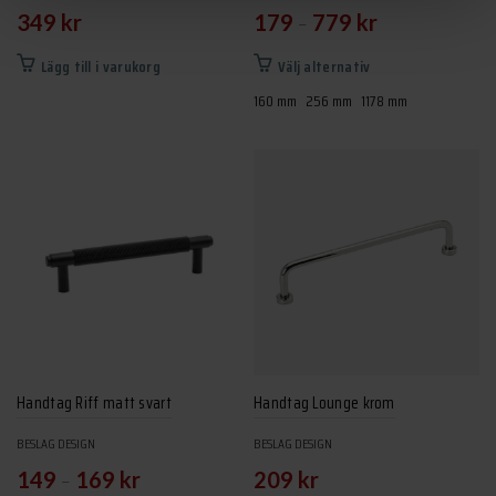
–
349
kr
179
779
kr
Den
Lägg till i varukorg
Välj alternativ
här
160 mm
256 mm
1178 mm
produkten
har
flera
varianter.
De
olika
alternativen
kan
väljas
på
produktsidan
Handtag Riff matt svart
Handtag Lounge krom
BESLAG DESIGN
BESLAG DESIGN
–
149
169
kr
209
kr