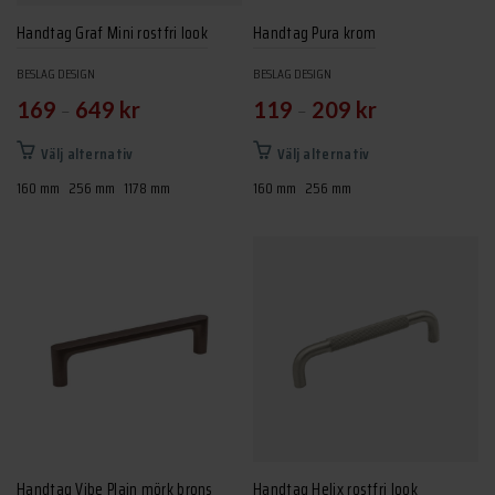
produktsidan
produktsidan
Handtag Graf Mini rostfri look
Handtag Pura krom
BESLAG DESIGN
BESLAG DESIGN
–
–
169
649
kr
119
209
kr
Den
Den
Välj alternativ
Välj alternativ
här
här
160 mm
256 mm
1178 mm
160 mm
256 mm
produkten
produkten
har
har
flera
flera
varianter.
varianter.
De
De
olika
olika
alternativen
alternativen
kan
kan
väljas
väljas
på
på
produktsidan
produktsidan
Handtag Vibe Plain mörk brons
Handtag Helix rostfri look