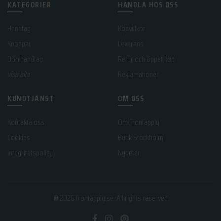
KATEGORIER
HANDLA HOS OSS
Handtag
Köpvillkor
Knoppar
Leverans
Dörrhandtag
Retur och öppet köp
visa alla
Reklamationer
KUNDTJÄNST
OM OSS
Kontakta oss
Om Frontapply
Cookies
Butik Stockholm
Integritetspolicy
Nyheter
© 2026
frontapply.se
. All rights reserved