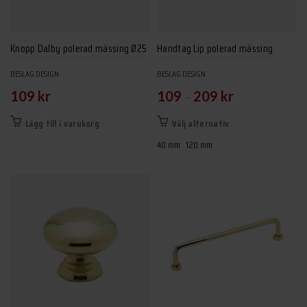
Knopp Dalby polerad mässing Ø25
Handtag Lip polerad mässing
BESLAG DESIGN
BESLAG DESIGN
–
109
kr
109
209
kr
Den
Lägg till i varukorg
Välj alternativ
här
40 mm
120 mm
produkten
har
flera
varianter.
De
olika
alternativen
kan
väljas