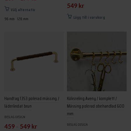
549
kr
Den
Välj alternativ
här
Lägg till i varukorg
96 mm
128 mm
produkten
har
flera
varianter.
De
olika
alternativen
kan
väljas
på
produktsidan
Handtag 1353 polerad mässing /
Köksreling Aveny / komplett /
läderlindat brun
Mässing polerad obehandlad 600
mm
BESLAG DESIGN
BESLAG DESIGN
–
459
549
kr