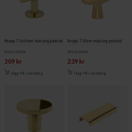
olika
alternativen
kan
väljas
på
produktsidan
Knopp T Uniform mässing polerad
Knopp T Oliver mässing polerad
BESLAG DESIGN
BESLAG DESIGN
209
kr
239
kr
Lägg till i varukorg
Lägg till i varukorg