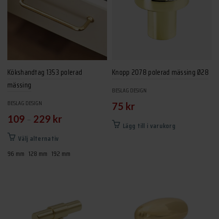
Kökshandtag 1353 polerad
Knopp 2078 polerad mässing Ø28
mässing
BESLAG DESIGN
BESLAG DESIGN
75
kr
–
109
229
kr
Lägg till i varukorg
Den
Välj alternativ
här
96 mm
128 mm
192 mm
produkten
har
flera
varianter.
De