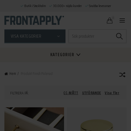
Butik i Stockholm
30.000+ nöjda kunder
Snabba leveranser
0
Sök
VISA KATEGORIER
efter:
KATEGORIER
Hem
Produkt Finish
Polerad
CC-MÅTT
UTFÖRANDE
Visa fler
FILTRERA PÅ: