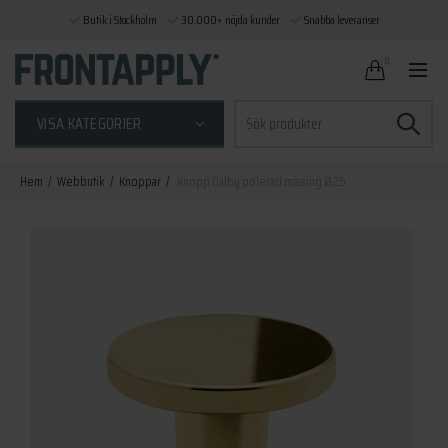
Butik i Stockholm
30.000+ nöjda kunder
Snabba leveranser
0
Sök
VISA KATEGORIER
efter:
Hem
Webbutik
Knoppar
Knopp Dalby polerad mässing Ø25