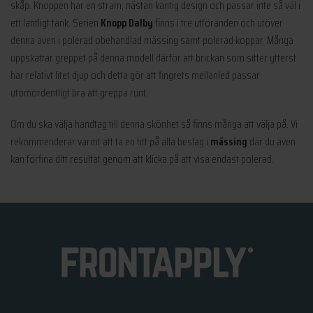
skåp. Knoppen har en stram, nästan kantig design och passar inte så väl i
ett lantligt tänk. Serien
Knopp Dalby
finns i tre utföranden och utöver
denna även i polerad obehandlad mässing samt polerad koppar. Många
uppskattar greppet på denna modell därför att brickan som sitter ytterst
har relativt litet djup och detta gör att fingrets mellanled passar
utomordentligt bra att greppa runt.
Om du ska välja handtag till denna skönhet så finns många att välja på. Vi
rekommenderar varmt att ta en titt på alla beslag i
mässing
där du även
kan förfina ditt resultat genom att klicka på att visa endast polerad.