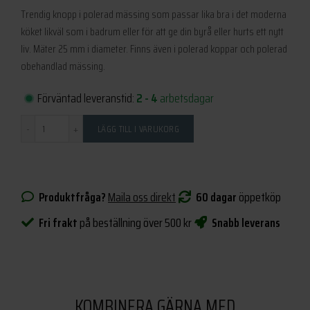
Trendig knopp i polerad mässing som passar lika bra i det moderna
köket likväl som i badrum eller för att ge din byrå eller hurts ett nytt
liv. Mäter 25 mm i diameter. Finns även i polerad koppar och polerad
obehandlad mässing.
Förväntad leveranstid:
2 - 4
arbetsdagar
Antal
LÄGG TILL I VARUKORG
Produktfråga?
Maila oss direkt
60 dagar
öppetköp
Fri frakt
på beställning över 500 kr
Snabb leverans
KOMBINERA GÄRNA MED