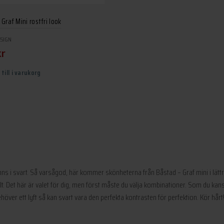
Graf Mini rostfri look
ESIGN
kr
 till i varukorg
å finns i svart. Så varsågod, här kommer skönheterna från Båstad – Graf mini i lä
lt. Det här är valet för dig, men först måste du välja kombinationer. Som du kan
ver ett lyft så kan svart vara den perfekta kontrasten för perfektion. Kör hårt! V