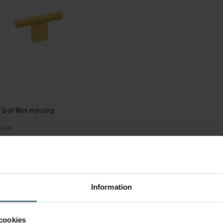
 Graf Mini mässing
ESIGN
kr
 till i varukorg
Information
cookies