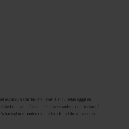
ttrad aluminium som lackats i svart. Har du redan byggt en
ske läst om ovan så erbjuds 5 olika varianter. Tre storlekar på
i har lagt in varianten i rostfri look för att du ska kunna se