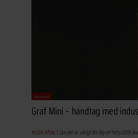
Noga utvalt
Graf Mini – handtag med indust
NOGA UTVALT.
Om det är viktigt för dig att hitta 2019 å