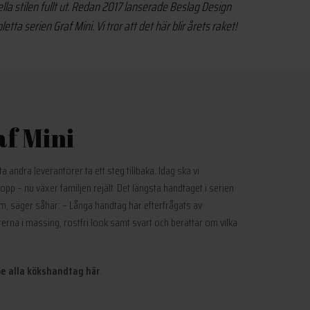
la stilen fullt ut. Redan 2017 lanserade Beslag Design
a serien Graf Mini. Vi tror att det här blir årets raket!
af Mini
 andra leverantörer ta ett steg tillbaka. Idag ska vi
pp – nu växer familjen rejält. Det längsta handtaget i serien
m, säger såhär: – Långa handtag har efterfrågats av
terna i mässing, rostfri look samt svart och berättar om vilka
Se alla kökshandtag här
.