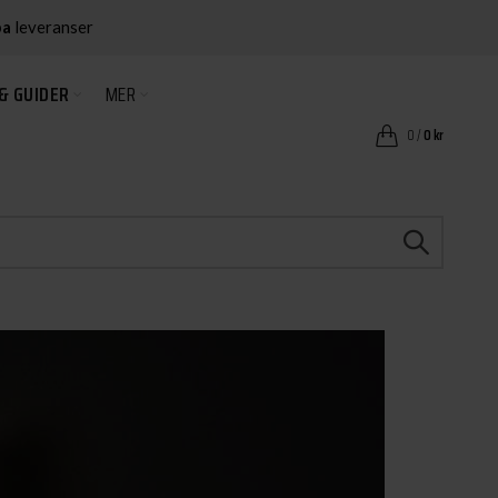
ba
leveranser
& GUIDER
MER
0
/
0
kr