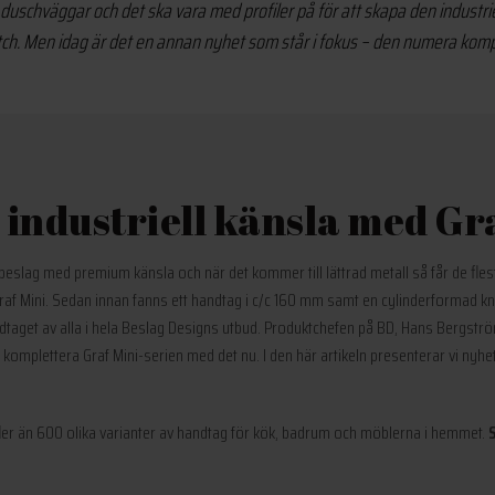
schväggar och det ska vara med profiler på för att skapa den industriel
itch. Men idag är det en annan nyhet som står i fokus – den numera komplett
industriell känsla med Gr
 beslag med premium känsla och när det kommer till lättrad metall så får de flesta
Graf Mini. Sedan innan fanns ett handtag i c/c 160 mm samt en cylinderformad kno
dtaget av alla i hela Beslag Designs utbud. Produktchefen på BD, Hans Bergströ
 komplettera Graf Mini-serien med det nu. I den här artikeln presenterar vi nyhe
fler än 600 olika varianter av handtag för kök, badrum och möblerna i hemmet.