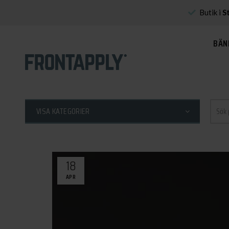
Butik i
S
BÄN
Sök
VISA KATEGORIER
efter:
18
APR