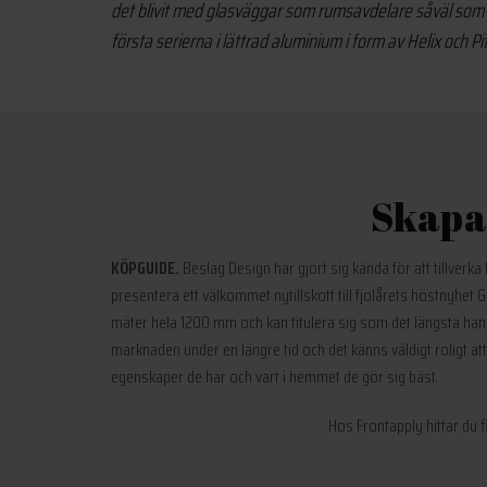
det blivit med glasväggar som rumsavdelare såväl som du
första serierna i lättrad aluminium i form av Helix och P
Skapa 
KÖPGUIDE.
Beslag Design har gjort sig kända för att tillverka
presentera ett välkommet nytillskott till fjolårets höstnyhet 
mäter hela 1200 mm och kan titulera sig som det längsta han
marknaden under en längre tid och det känns väldigt roligt att
egenskaper de har och vart i hemmet de gör sig bäst.
Hos Frontapply hittar du 