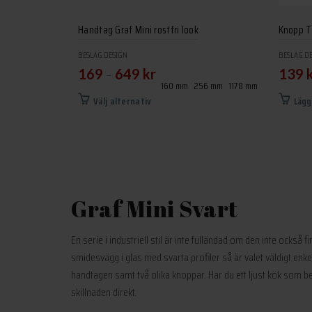
Handtag Graf Mini rostfri look
Knopp T 
BESLAG DESIGN
BESLAG D
–
169
649
kr
139
160 mm
256 mm
1178 mm
Den
Välj alternativ
Lägg
här
produkten
har
flera
varianter.
De
Graf Mini Svart
olika
alternativen
En serie i industriell stil är inte fulländad om den inte ocks
kan
smidesvägg i glas med svarta profiler så är valet väldigt enke
väljas
handtagen samt två olika knoppar. Har du ett ljust kök som behö
på
skillnaden direkt.
produktsidan