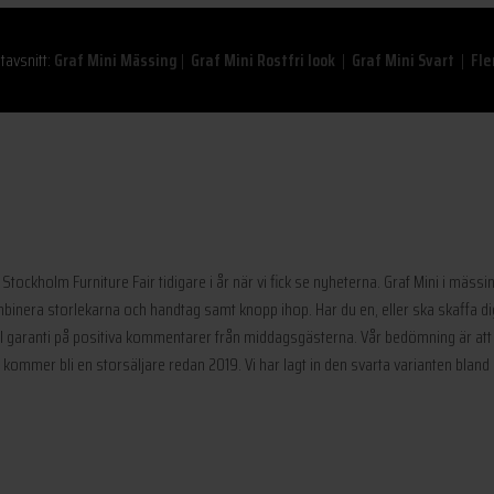
itavsnitt:
Graf Mini Mässing
|
Graf Mini Rostfri look
|
Graf Mini Svart
|
Fler
 på Stockholm Furniture Fair tidigare i år när vi fick se nyheterna. Graf Mini i mäs
nera storlekarna och handtag samt knopp ihop. Har du en, eller ska skaffa dig
ntill garanti på positiva kommentarer från middagsgästerna. Vår bedömning är a
 kommer bli en storsäljare redan 2019. Vi har lagt in den svarta varianten bland