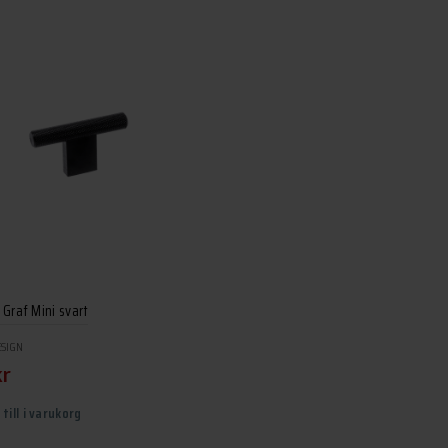
Graf Mini svart
ESIGN
kr
 till i varukorg