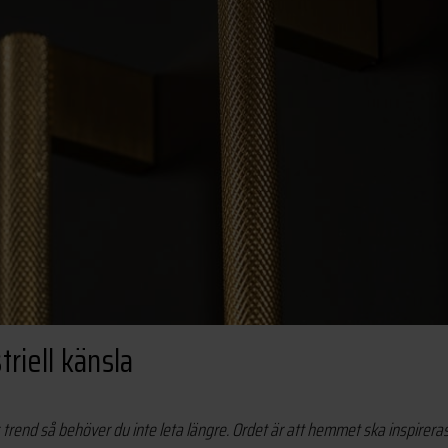
riell känsla
rs trend så behöver du inte leta längre. Ordet är att hemmet ska inspirera