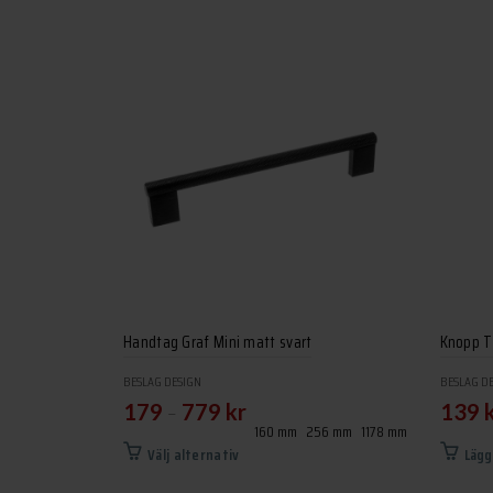
Handtag Graf Mini matt svart
Knopp T 
BESLAG DESIGN
BESLAG D
–
179
779
kr
139
160 mm
256 mm
1178 mm
Den
Välj alternativ
Lägg
här