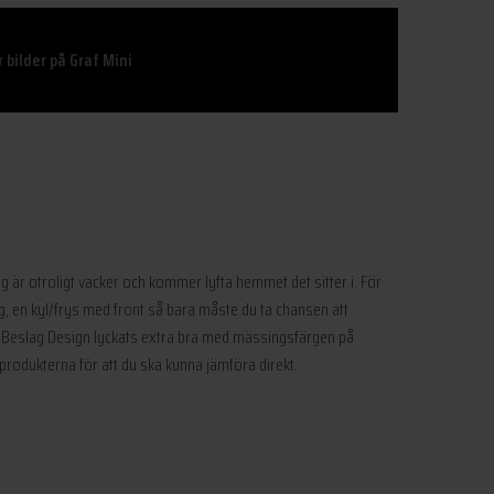
 bilder på Graf Mini
sing är otroligt vacker och kommer lyfta hemmet det sitter i. För
, en kyl/frys med front så bara måste du ta chansen att
tt Beslag Design lyckats extra bra med mässingsfärgen på
 produkterna för att du ska kunna jämföra direkt.