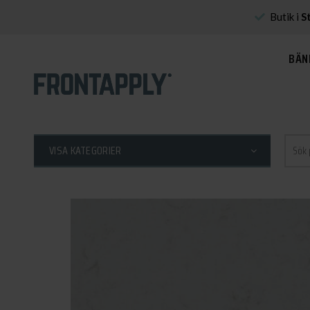
Butik i
S
BÄN
Sök
VISA KATEGORIER
efter: