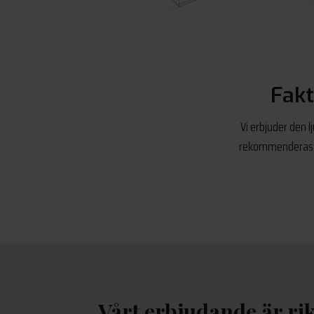
Fakt
Vi erbjuder den 
rekommenderas al
Vårt erbjudande är rik