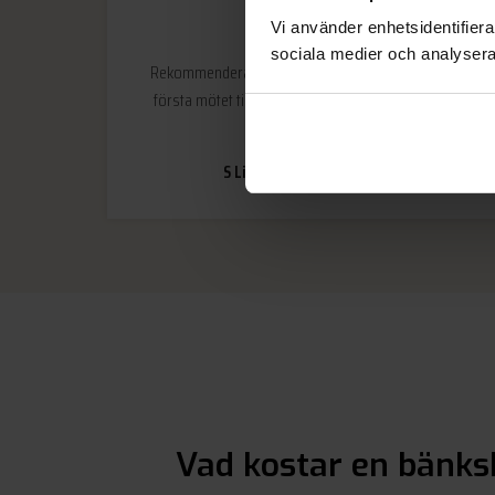
Vi använder enhetsidentifierar
sociala medier och analysera 
Rekommenderas! Fint och kunnigt bemötande från
första mötet till installation. Tveka inte att besöka
deras butik.
S Lindblom
Saltsjöbaden
Vad kostar en bänks