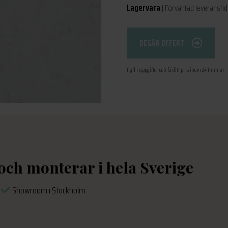
Lagervara
| Förväntad leveranstid:
BEGÄR OFFERT
Fyll i uppgifter och få ditt pris inom 24 timmar
 och monterar i hela Sverige
s
Showroom i Stockholm