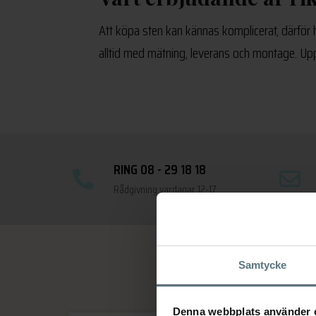
Att köpa sten kan kännas komplicerat, därför ha
alltid med mätning, leverans och montage. Upp 
RING 08 - 29 18 18
Rådgivning vardagar 12-17
Samtycke
Denna webbplats använder 