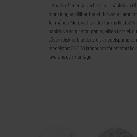
Letar du efter en ljus och naturlik bänkskiva 
mönstring är hållbar, har ett förväntat jämnt mö
för många. Men, vad kan det tänkas kosta? Pri
bänkskiva är hur stor ytan är, vilken tjocklek 
såsom diskho, blandare, diskmedelspump och eve
medelstort 25.000 kronor och för ett stort kö
leverans och montage.