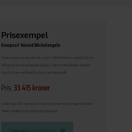
Prisexempel
Komposit Veined Michelangelo
Priset är baserat på följande: Kök i L-form: 3200x1800mm, tjocklek: 20 mm.
Håltagning för ovanpåliggande spishäll, undermonterad diskho, blandare.
Djup 630 mm med fasad framkant. Inget stänkskydd
Pris:
33 415 kronor
I priset ingår ROT-avdrag samt mätning, leverans och montage i Stockholm
*Notera att detta är ett vägledande prisexempel
Få
ditt pris
inom 24 timmar