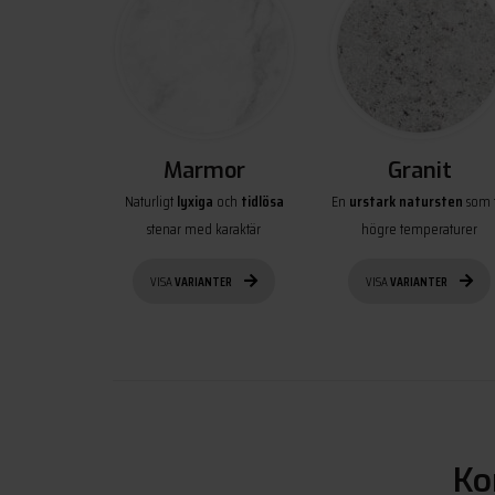
Marmor
Granit
Naturligt
lyxiga
och
tidlösa
En
urstark natursten
som t
stenar med karaktär
högre temperaturer
VISA
VARIANTER
VISA
VARIANTER
Ko