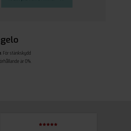
ngelo
m
. För stänkskydd
örhållande är 0%.