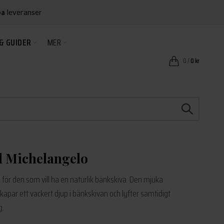
ba
leveranser
& GUIDER
MER
0
/
0
kr
d Michelangelo
 för den som vill ha en naturlik bänkskiva. Den mjuka
par ett vackert djup i bänkskivan och lyfter samtidigt
g.