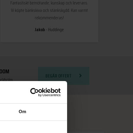
Fantastiskt bemötande, kunskap och leverans.
Vi köpte bänkskiva och stänkskydd. Kan varmt
rekommenderas!
Jakob
Huddinge
ROOM
BEGÄR OFFERT
tockholm
Om