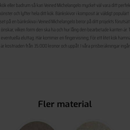
till kök eller badrum så kan Veined Michelangelo mycket väl vara ditt p
nster och lyfter hela ditt kök. Bänkskivor i komposit är väldigt populärt oc
set på en bänkskiva i Veined Michelangelo beror på ditt projekts föruts
du önskar, vilken form den ska ha och hur lång den bearbetade kanten är. 
ntuella eluttag. Här kommer en fingervisning; För ett litet kök hamnar 
k är kostnaden från 35.000 kronor och uppåt. I våra prisberäkningar ing
Fler material