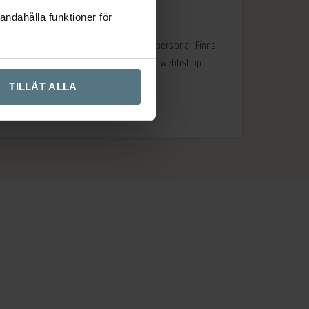
andahålla funktioner för
Väldigt kunnig och tillmötesgående personal. Finns
mkt att välja på plus att de har en webbshop.
Rekommenderas.
TILLÅT ALLA
Arne
Hägersten