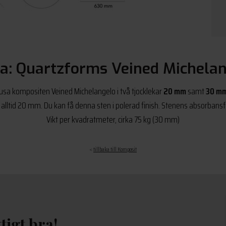
a: Quartzforms Veined Michela
ljusa kompositen Veined Michelangelo i två tjocklekar
20 mm
samt
30 m
ltid 20 mm. Du kan få denna sten i polerad finish. Stenens absorbansf
Vikt per kvadratmeter, cirka 75 kg (30 mm)
<
tillbaka till Komposit
tigt bra!