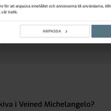
e för att anpassa innehållet och annonserna till användarna, tillh
vår trafik.
Imponerad av hur hela processen hanterats, från
första mötet, inmätningen, leverans och
installation.
ANPASSA
Ulf
Nyköping
kiva i Veined Michelangelo?