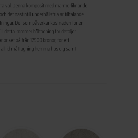
erfekta val. Denna komposit med marmorliknande
h det nästintill underhållsfria är tilltalande
ättningar. Det som påverkar kostnaden för en
Till detta kommer håltagning för detaljer
priset på från 17.500 kronor, för ett
år alltid måttagning hemma hos dig samt