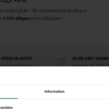
r vi tänkt på allt. I vårt standarderbjudande räknar vi
till
50% billigare
än hos köksbutiker!
FRÅGA EN EXPERT
BESÖK VÅRT SHOW
bankskivor@frontapply.se
Heliosgatan 14B, 12078 S
Information
Vad säger kunderna?
cookies