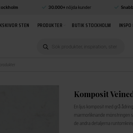
tockholm
30.000+
nöjda kunder
Snab
KSKIVOR STEN
PRODUKTER
BUTIK STOCKHOLM
INSPO 
Produktsökning
Komposit Veine
En ljus komposit med grå ådring
marmorliknande mönstringen ska
de andra detaljerna runtomkrin