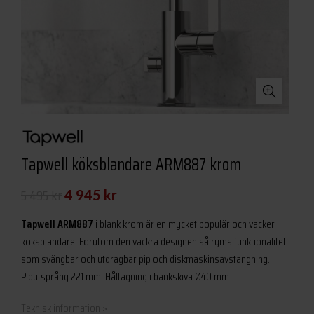
Tapwell köksblandare ARM887 krom
Det
Det
5 495
kr
4 945
kr
ursprungliga
nuvarande
Tapwell ARM887
i blank krom är en mycket populär och vacker
priset
priset
köksblandare. Förutom den vackra designen så ryms funktionalitet
som svängbar och utdragbar pip och diskmaskinsavstängning.
var:
är:
Piputsprång 221 mm. Håltagning i bänkskiva Ø40 mm.
5
4
495 kr.
945 kr.
Teknisk information
>