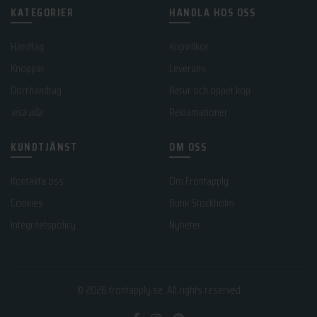
KATEGORIER
HANDLA HOS OSS
Handtag
Köpvillkor
Knoppar
Leverans
Dörrhandtag
Retur och öppet köp
visa alla
Reklamationer
KUNDTJÄNST
OM OSS
Kontakta oss
Om Frontapply
Cookies
Butik Stockholm
Integritetspolicy
Nyheter
© 2026
frontapply.se
. All rights reserved