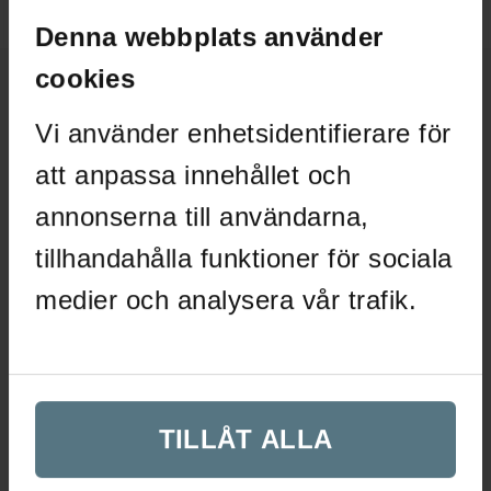
9
8
4
4
995 kr.
995 kr.
895 kr.
405 kr.
Denna webbplats använder
cookies
Ytterligare information
Vi använder enhetsidentifierare för
Recensioner (0)
att anpassa innehållet och
annonserna till användarna,
Ytterligare information
tillhandahålla funktioner för sociala
medier och analysera vår trafik.
Dimensioner
221 × 65 × 402 mm
Utförande
Krom
Serie
Tapwell ARM887
,
Tapwell Krom
TILLÅT ALLA
Varumärke
Tapwell