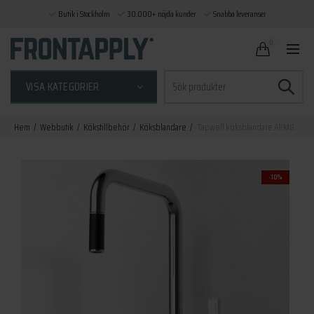
Butik i Stockholm
30.000+ nöjda kunder
Snabba leveranser
0
Sök
VISA KATEGORIER
efter:
Hem
Webbutik
Kökstillbehör
Köksblandare
Tapwell köksblandare ARM887 krom
-10%