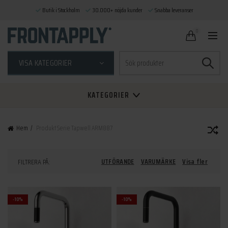
Butik i Stockholm
30.000+ nöjda kunder
Snabba leveranser
0
Sök
VISA KATEGORIER
efter:
KATEGORIER
Hem
Produkt Serie
Tapwell ARM887
UTFÖRANDE
VARUMÄRKE
Visa fler
FILTRERA PÅ:
-10%
-10%