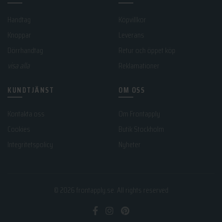
Handtag
Köpvillkor
Knoppar
Leverans
Dörrhandtag
Retur och öppet köp
visa alla
Reklamationer
KUNDTJÄNST
OM OSS
Kontakta oss
Om Frontapply
Cookies
Butik Stockholm
Integritetspolicy
Nyheter
© 2026
frontapply.se
. All rights reserved