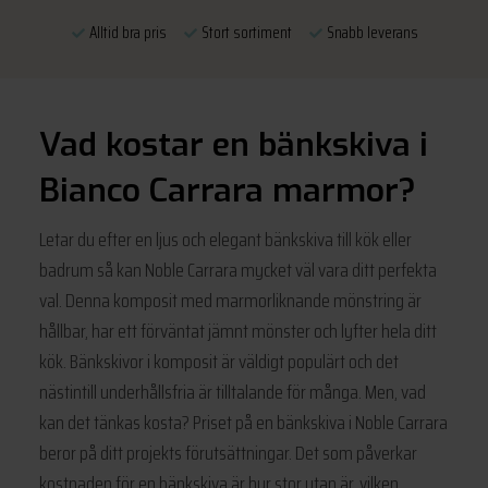
Alltid bra pris
Stort sortiment
Snabb leverans
Vad kostar en bänkskiva i
Bianco Carrara marmor?
Letar du efter en ljus och elegant bänkskiva till kök eller
badrum så kan Noble Carrara mycket väl vara ditt perfekta
val. Denna komposit med marmorliknande mönstring är
hållbar, har ett förväntat jämnt mönster och lyfter hela ditt
kök. Bänkskivor i komposit är väldigt populärt och det
nästintill underhållsfria är tilltalande för många. Men, vad
kan det tänkas kosta? Priset på en bänkskiva i Noble Carrara
beror på ditt projekts förutsättningar. Det som påverkar
kostnaden för en bänkskiva är hur stor ytan är, vilken