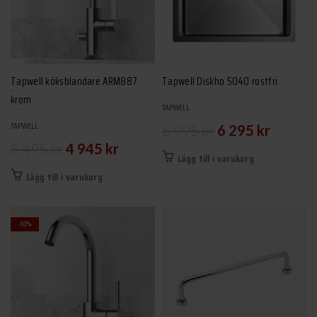
Tapwell köksblandare ARM887
Tapwell Diskho 5040 rostfri
krom
TAPWELL
Det
Det
TAPWELL
6 995
kr
6 295
kr
Det
Det
5 495
kr
4 945
kr
ursprungliga
nuvarand
Lägg till i varukorg
ursprungliga
nuvarande
priset
priset
Lägg till i varukorg
priset
priset
var:
är:
var:
är:
6
6
-10%
5
4
995 kr.
295 kr.
495 kr.
945 kr.