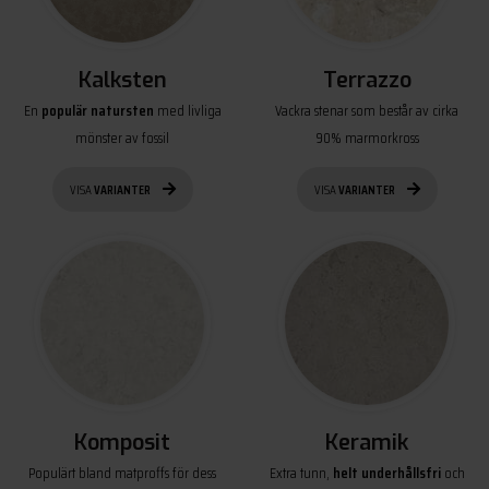
Kalksten
Terrazzo
En
populär natursten
med livliga
Vackra stenar som består av cirka
mönster av fossil
90% marmorkross
VISA
VARIANTER
VISA
VARIANTER
Komposit
Keramik
Populärt bland matproffs för dess
Extra tunn,
helt underhållsfri
och