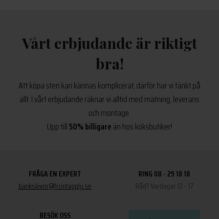
Vårt erbjudande är riktigt
bra!
Att köpa sten kan kännas komplicerat, därför har vi tänkt på
allt. I vårt erbjudande räknar vi alltid med mätning, leverans
och montage.
Upp till
50% billigare
än hos köksbutiker!
FRÅGA EN EXPERT
RING 08 - 29 18 18
bankskivor@frontapply.se
Råd? Vardagar 12 - 17
BESÖK OSS