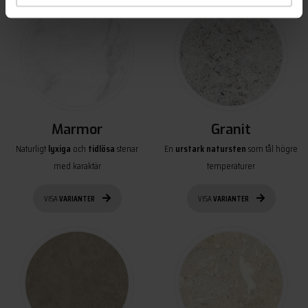
Marmor
Granit
Naturligt
lyxiga
och
tidlösa
stenar
En
urstark natursten
som tål högre
med karaktär
temperaturer
VISA
VARIANTER
VISA
VARIANTER