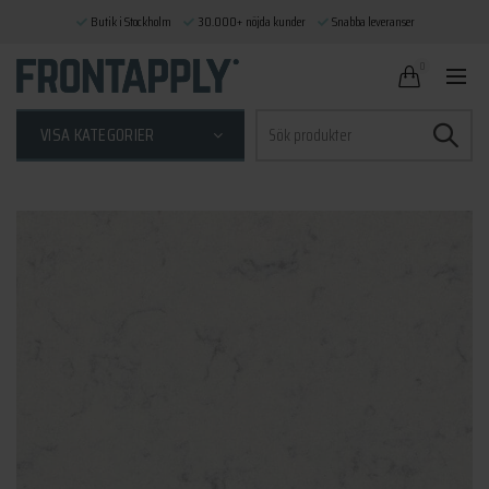
Butik i Stockholm
30.000+ nöjda kunder
Snabba leveranser
0
Sök
VISA KATEGORIER
efter: