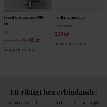
Tapwell köksblandare EVO184
Handtag Lounge krom
krom
BESLAG DESIGN
TAPWELL
209
kr
Det
Det
4 895
kr
4 405
kr
Lägg till i varukorg
ursprungliga
nuvarande
Lägg till i varukorg
priset
priset
var:
är:
4
4
895 kr.
405 kr.
Ett riktigt bra erbjudande!
Att köpa sten kan kännas komplicerat, därför har vi tänkt på