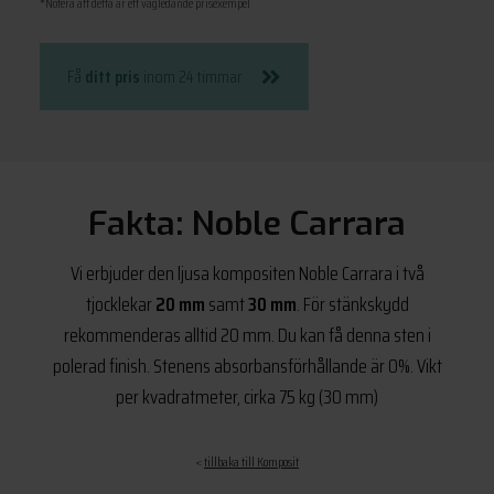
*Notera att detta är ett vägledande prisexempel
Få
ditt pris
inom 24 timmar
Fakta: Noble Carrara
Vi erbjuder den ljusa kompositen Noble Carrara i två
tjocklekar
20 mm
samt
30 mm
. För stänkskydd
rekommenderas alltid 20 mm. Du kan få denna sten i
polerad finish. Stenens absorbansförhållande är 0%. Vikt
per kvadratmeter, cirka 75 kg (30 mm)
<
tillbaka till Komposit