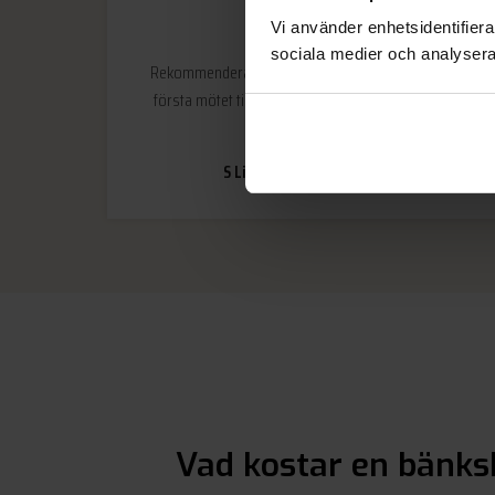
Vi använder enhetsidentifierar
sociala medier och analysera 
Rekommenderas! Fint och kunnigt bemötande från
första mötet till installation. Tveka inte att besöka
deras butik.
S Lindblom
Saltsjöbaden
Vad kostar en bänksk