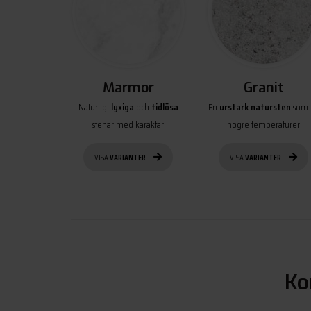
Marmor
Granit
Naturligt
lyxiga
och
tidlösa
En
urstark natursten
som t
stenar med karaktär
högre temperaturer
VISA
VARIANTER
VISA
VARIANTER
Ko