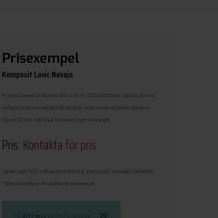
Prisexempel
Komposit Lavic Navajo
Priset är baserat på följande: Kök i L-form: 3200x1800mm, tjocklek: 20 mm.
Håltagning för ovanpåliggande spishäll, undermonterad diskho, blandare.
Djup 630 mm med fasad framkant. Inget stänkskydd
Pris:
Kontakta
för pris
I priset ingår ROT-avdrag samt mätning, leverans och montage i Stockholm
*Notera att detta är ett vägledande prisexempel
Få
ditt pris
inom 24 timmar