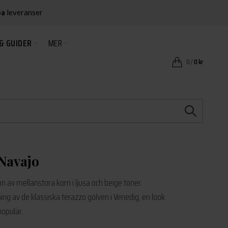
ba
leveranser
& GUIDER
MER
0
/
0
kr
Navajo
n av mellanstora korn i ljusa och beige toner.
ng av de klassiska terazzo golven i Venedig, en look
populär.