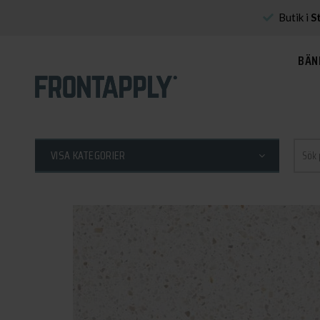
Butik i
S
BÄN
Sök
VISA KATEGORIER
efter: