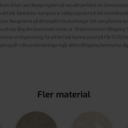
 badrum så kan Lavic Navajo mycket väl vara ditt perfekta val. Denna kom
ditt kök. Bänkskivor i komposit är väldigt populärt och det nästintill und
 Lavic Navajo beror på ditt projekts förutsättningar. Det som påverkar ko
 ha och hur lång den bearbetade kanten är. Till detta kommer håltagning 
mer en fingervisning; För ett litet kök hamnar priset på från 15.000 kr
 och uppåt. I våra prisberäkningar ingår alltid måttagning hemma hos d
Fler material