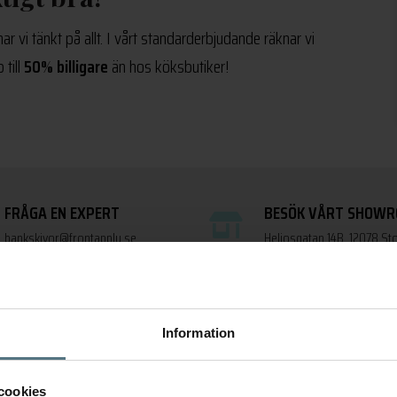
r vi tänkt på allt. I vårt standarderbjudande räknar vi
till
50% billigare
än hos köksbutiker!
FRÅGA EN EXPERT
BESÖK VÅRT SHOW
bankskivor@frontapply.se
Heliosgatan 14B, 12078 S
Information
Vad säger kunderna?
cookies