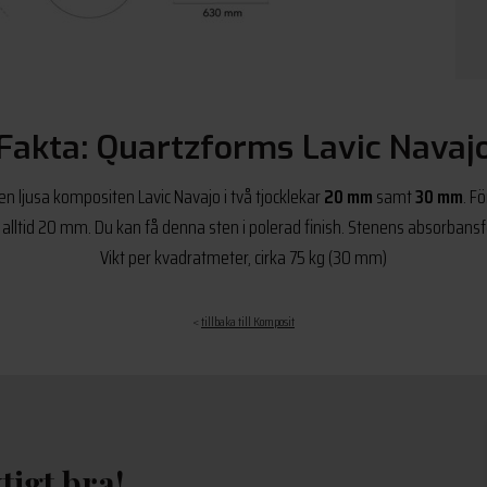
Fakta: Quartzforms Lavic Navaj
en ljusa kompositen Lavic Navajo i två tjocklekar
20 mm
samt
30 mm
. F
ltid 20 mm. Du kan få denna sten i polerad finish. Stenens absorbansf
Vikt per kvadratmeter, cirka 75 kg (30 mm)
<
tillbaka till Komposit
tigt bra!