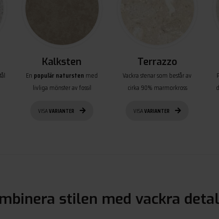
Kalksten
Terrazzo
ål
En
populär natursten
med
Vackra stenar som består av
livliga mönster av fossil
cirka 90% marmorkross
d
VISA
VARIANTER
VISA
VARIANTER
mbinera stilen med vackra detal