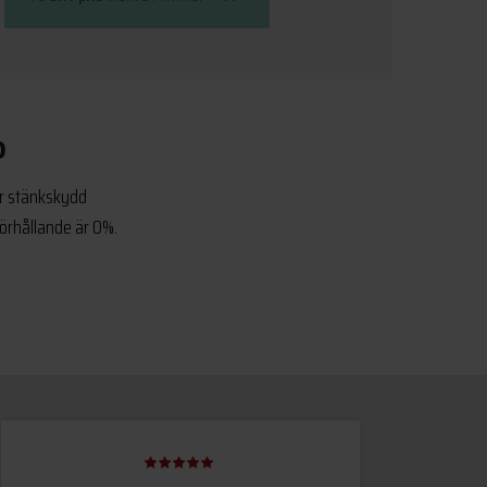
o
ör stänkskydd
örhållande är 0%.