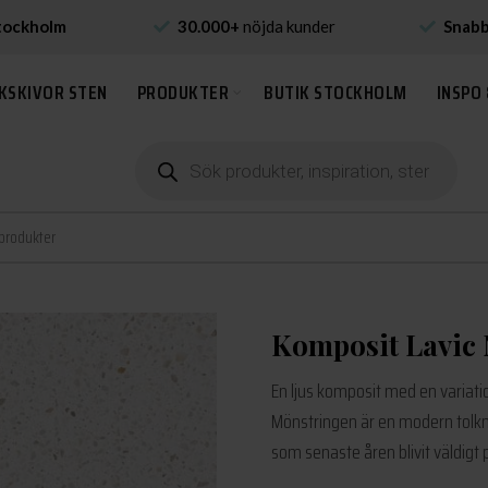
tockholm
30.000+
nöjda kunder
Snab
KSKIVOR STEN
PRODUKTER
BUTIK STOCKHOLM
INSPO 
Produktsökning
Komposit Lavic 
En ljus komposit med en variatio
Mönstringen är en modern tolkni
som senaste åren blivit väldigt 