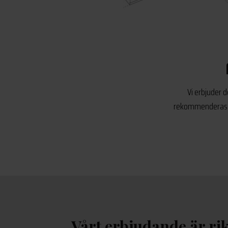
Vi erbjuder d
rekommenderas al
Vårt erbjudande är rik