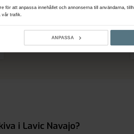
e för att anpassa innehållet och annonserna till användarna, tillh
vår trafik.
Imponerad av hur hela processen hanterats, från
första mötet, inmätningen, leverans och
installation.
ANPASSA
Ulf
Nyköping
iva i Lavic Navajo?