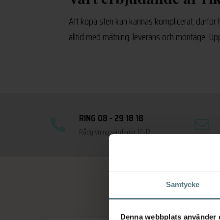
Att köpa sten kan kännas komplicerat, därför ha
alltid med mätning, leverans och montage. Upp 
RING 08 - 29 18 18
Rådgivning vardagar 12-17
Samtycke
Denna webbplats använder 