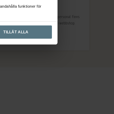
andahålla funktioner för
Väldigt kunnig och tillmötesgående personal. Finns
mkt att välja på plus att de har en webbshop.
Rekommenderas.
TILLÅT ALLA
Arne
Hägersten