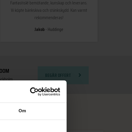
Fantastiskt bemötande, kunskap och leverans.
Vi köpte bänkskiva och stänkskydd. Kan varmt
rekommenderas!
Jakob
Huddinge
ROOM
BEGÄR OFFERT
tockholm
Om