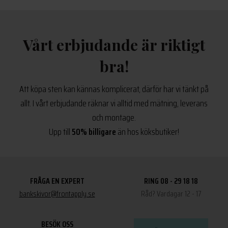
Vårt erbjudande är riktigt
bra!
Att köpa sten kan kännas komplicerat, därför har vi tänkt på
allt. I vårt erbjudande räknar vi alltid med mätning, leverans
och montage.
Upp till
50% billigare
än hos köksbutiker!
FRÅGA EN EXPERT
RING 08 - 29 18 18
bankskivor@frontapply.se
Råd? Vardagar 12 - 17
BESÖK OSS