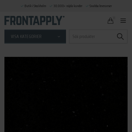
Butik i Stockholm
30.000+ nöjda kunder
Snabba leveranser
0
Sök
VISA KATEGORIER
efter: