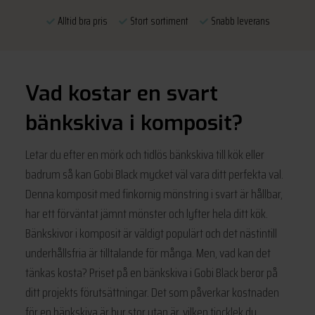
Alltid bra pris
Stort sortiment
Snabb leverans
Vad kostar en svart
bänkskiva i komposit?
Letar du efter en mörk och tidlös bänkskiva till kök eller
badrum så kan Gobi Black mycket väl vara ditt perfekta val.
Denna komposit med finkornig mönstring i svart är hållbar,
har ett förväntat jämnt mönster och lyfter hela ditt kök.
Bänkskivor i komposit är väldigt populärt och det nästintill
underhållsfria är tilltalande för många. Men, vad kan det
tänkas kosta? Priset på en bänkskiva i Gobi Black beror på
ditt projekts förutsättningar. Det som påverkar kostnaden
för en bänkskiva är hur stor ytan är, vilken tjocklek du