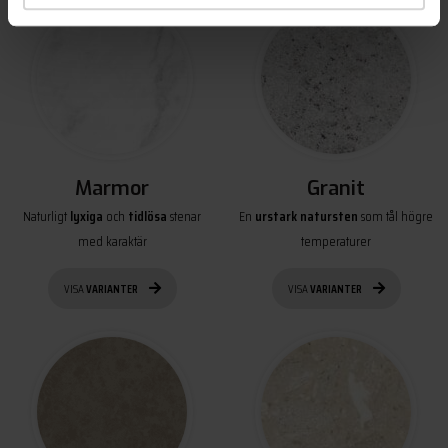
Marmor
Granit
Naturligt
lyxiga
och
tidlösa
stenar
En
urstark natursten
som tål högre
med karaktär
temperaturer
VISA
VARIANTER
VISA
VARIANTER