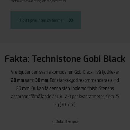
*Notera att detta är ett vägledande prisexempel
Få
ditt pris
inom 24 timmar
Fakta: Technistone Gobi Black
Vi erbjuder den svarta kompositen Gobi Black i två tjocklekar
20 mm
samt
30 mm
. För stänkskydd rekommenderas alltid
20 mm. Du kan få denna sten i polerad finish. Stenens
absorbansförhållande är 0%. Vikt per kvadratmeter, cirka 75
kg (30 mm)
<
tillbaka till Komposit