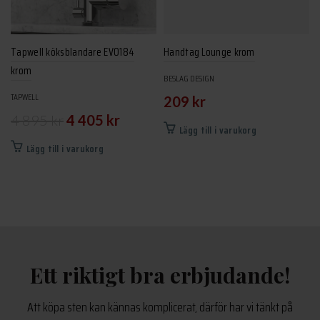
Tapwell köksblandare EVO184
Handtag Lounge krom
krom
BESLAG DESIGN
TAPWELL
209
kr
Det
Det
4 895
kr
4 405
kr
Lägg till i varukorg
ursprungliga
nuvarande
Lägg till i varukorg
priset
priset
var:
är:
4
4
895 kr.
405 kr.
Ett riktigt bra erbjudande!
Att köpa sten kan kännas komplicerat, därför har vi tänkt på