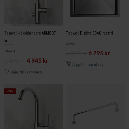
Tapwell köksblandare ARM887
Tapwell Diskho 5040 rostfri
krom
TAPWELL
Det
Det
TAPWELL
6 995
kr
6 295
kr
Det
Det
5 495
kr
4 945
kr
ursprungliga
nuvarand
Lägg till i varukorg
ursprungliga
nuvarande
priset
priset
Lägg till i varukorg
priset
priset
var:
är:
var:
är:
6
6
-10%
5
4
995 kr.
295 kr.
495 kr.
945 kr.