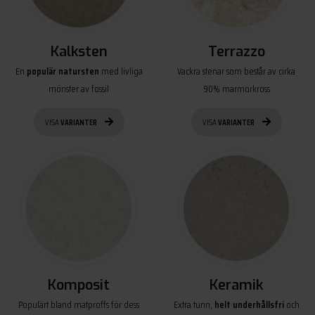
Kalksten
Terrazzo
En
populär natursten
med livliga
Vackra stenar som består av cirka
mönster av fossil
90% marmorkross
VISA
VARIANTER
VISA
VARIANTER
Komposit
Keramik
Populärt bland matproffs för dess
Extra tunn,
helt underhållsfri
och