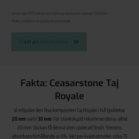
I priset ingår ROT-avdrag samt mätning, leverans och montage i Stockholm
*Notera att detta är ett vägledande prisexempel
Få
ditt pris
inom 24 timmar
Fakta: Ceasarstone Taj
Royale
Vi erbjuder den fina kompositen Taj Royale i två tjocklekar
20 mm
samt
30 mm
. För stänkskydd rekommenderas alltid
20 mm. Du kan få denna sten i polerad finish. Stenens
absorbansförhållande är 0%. Vikt per kvadratmeter, cirka 75