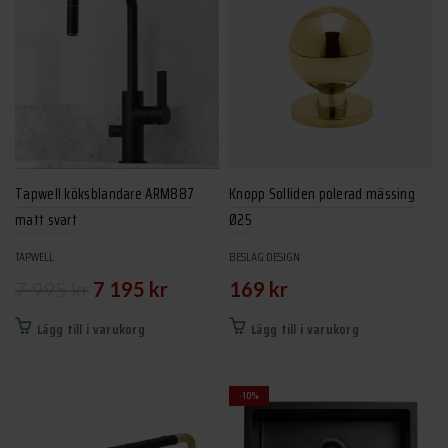
Tapwell köksblandare ARM887
Knopp Solliden polerad mässing
matt svart
Ø25
TAPWELL
BESLAG DESIGN
Det
Det
7 995
kr
7 195
kr
169
kr
ursprungliga
nuvarande
Lägg till i varukorg
Lägg till i varukorg
priset
priset
var:
är:
-10%
7
7
995 kr.
195 kr.