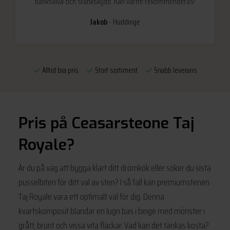
bänkskiva och stänkskydd. Kan varmt rekommenderas!
Jakob
Huddinge
Alltid bra pris
Stort sortiment
Snabb leverans
Pris på Ceasarsteone Taj
Royale?
Är du på väg att bygga klart ditt drömkök eller söker du sista
pusselbiten för ditt val av sten? I så fall kan premiumstenen
Taj Royale vara ett optimalt val för dig. Denna
kvartskomposit blandar en lugn bas i beige med mönster i
grått, brunt och vissa vita fläckar. Vad kan det tänkas kosta?