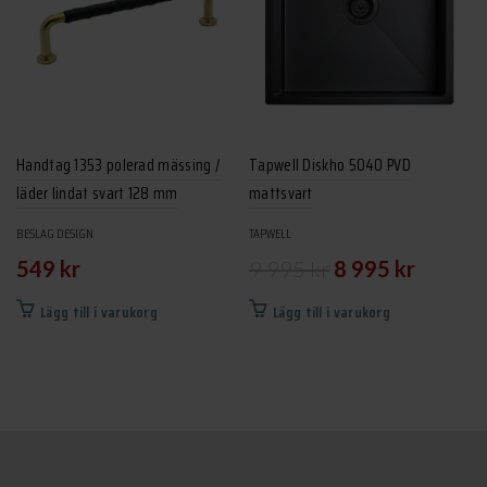
Handtag 1353 polerad mässing /
Tapwell Diskho 5040 PVD
läder lindat svart 128 mm
mattsvart
BESLAG DESIGN
TAPWELL
Det
Det
549
kr
9 995
kr
8 995
kr
ursprungliga
nuvarand
Lägg till i varukorg
Lägg till i varukorg
priset
priset
var:
är:
9
8
995 kr.
995 kr.