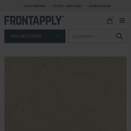
Butik i Stockholm
30.000+ nöjda kunder
Snabba leveranser
0
Sök
VISA KATEGORIER
efter: