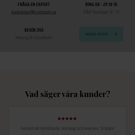
FRÅGA EN EXPERT
RING 08 - 29 18 18
bankskivor@frontapply.se
Råd? Vardagar 12 - 17
BESÖK OSS
BEGÄR OFFERT
Heliosg.14 Stockholm
Vad säger våra kunder?
Fantastiskt bemötande, kunskap och leverans. Vi köpte