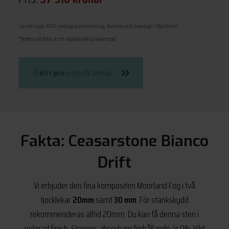
I priset ingår ROT-avdrag samt mätning, leverans och montage i Stockholm
*Notera att detta är ett vägledande prisexempel
Få
ditt pris
inom 24 timmar
Fakta: Ceasarstone Bianco
Drift
Vi erbjuder den fina kompositen Moorland Fog i två
tjocklekar
20mm
samt
30 mm
. För stänkskydd
rekommenderas alltid 20mm. Du kan få denna sten i
polerad finish. Stenens absorbansförhållande är 0%. Vikt