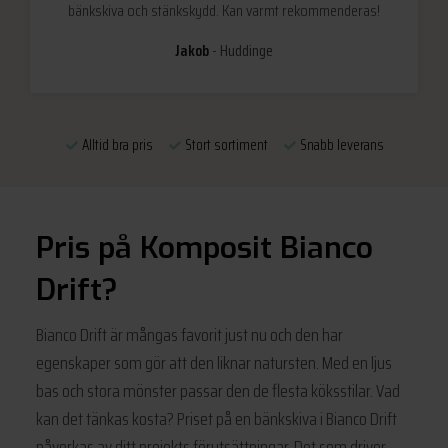
bänkskiva och stänkskydd. Kan varmt rekommenderas!
Jakob
Huddinge
Alltid bra pris
Stort sortiment
Snabb leverans
Pris på Komposit Bianco
Drift?
Bianco Drift är mångas favorit just nu och den har
egenskaper som gör att den liknar natursten. Med en ljus
bas och stora mönster passar den de flesta köksstilar. Vad
kan det tänkas kosta? Priset på en bänkskiva i Bianco Drift
påverkas av ditt projekts förutsättningar. Det som driver