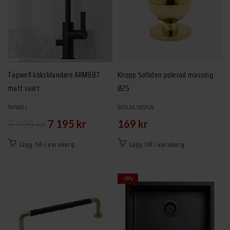
Tapwell köksblandare ARM887
Knopp Solliden polerad mässing
matt svart
Ø25
TAPWELL
BESLAG DESIGN
Det
Det
7 995
kr
7 195
kr
169
kr
ursprungliga
nuvarande
Lägg till i varukorg
Lägg till i varukorg
priset
priset
var:
är:
-10%
7
7
995 kr.
195 kr.