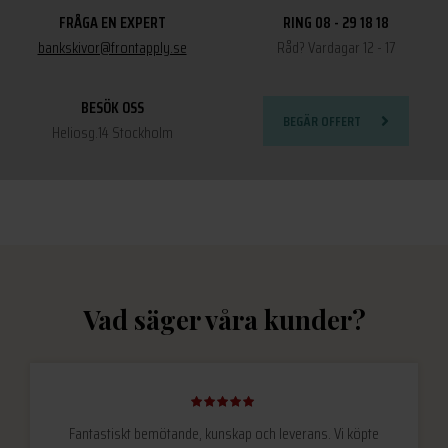
FRÅGA EN EXPERT
RING 08 - 29 18 18
bankskivor@frontapply.se
Råd? Vardagar 12 - 17
BESÖK OSS
BEGÄR OFFERT
Heliosg.14 Stockholm
Vad säger våra kunder?
Fantastiskt bemötande, kunskap och leverans. Vi köpte