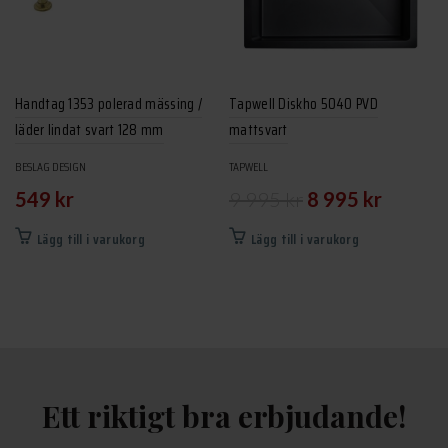
Handtag 1353 polerad mässing /
Tapwell Diskho 5040 PVD
läder lindat svart 128 mm
mattsvart
BESLAG DESIGN
TAPWELL
Det
Det
549
kr
9 995
kr
8 995
kr
ursprungliga
nuvarand
Lägg till i varukorg
Lägg till i varukorg
priset
priset
var:
är:
9
8
995 kr.
995 kr.
Ett riktigt bra erbjudande!