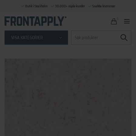
Butik i Stockholm
30.000+ nöjda kunder
Snabba leveranser
0
Sök
VISA KATEGORIER
efter: