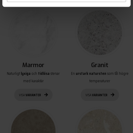
Marmor
Granit
Naturligt
lyxiga
och
tidlösa
stenar
En
urstark natursten
som tål högre
med karaktär
temperaturer
VISA
VARIANTER
VISA
VARIANTER