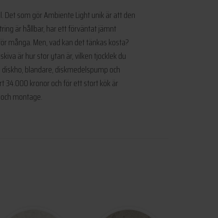
al. Det som gör Ambiente Light unik är att den
ing är hållbar, har ett förväntat jämnt
de för många. Men, vad kan det tänkas kosta?
iva är hur stor ytan är, vilken tjocklek du
om diskho, blandare, diskmedelspump och
t 34.000 kronor och för ett stort kök är
s och montage.