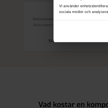
Vi använder enhetsidentifierar
sociala medier och analysera 
Rekommenderas! Fint och kunnigt bemötande från
första mötet till installation. Tveka inte att besöka
deras butik.
S Lindblom
Saltsjöbaden
Vad kostar en kompo