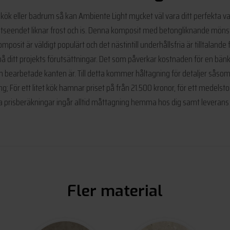
ll kök eller badrum så kan Ambiente Light mycket väl vara ditt perfekta v
t utseendet liknar frost och is. Denna komposit med betongliknande mönstr
komposit är väldigt populärt och det nästintill underhållsfria är tilltalan
å ditt projekts förutsättningar. Det som påverkar kostnaden för en bänksk
en bearbetade kanten är. Till detta kommer håltagning för detaljer sås
; För ett litet kök hamnar priset på från 21.500 kronor, för ett medelstor
ra prisberäkningar ingår alltid måttagning hemma hos dig samt leveran
Fler material