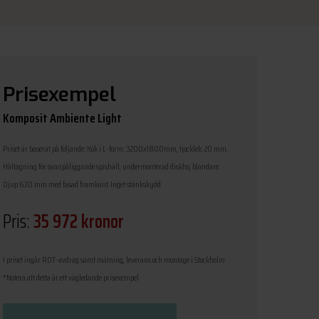
Prisexempel
Komposit Ambiente Light
Priset är baserat på följande: Kök i L-form: 3200x1800mm, tjocklek: 20 mm.
Håltagning för ovanpåliggande spishäll, undermonterad diskho, blandare.
Djup 630 mm med fasad framkant. Inget stänkskydd
Pris:
35 972 kronor
I priset ingår ROT-avdrag samt mätning, leverans och montage i Stockholm
*Notera att detta är ett vägledande prisexempel