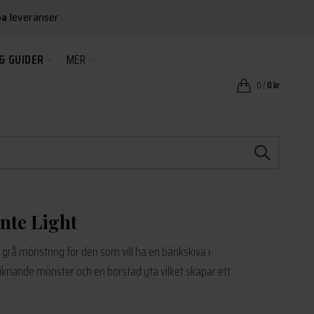
ba
leveranser
& GUIDER
MER
0
/
0
kr
nte Light
grå mönstring för den som vill ha en bänkskiva i
liknande mönster och en borstad yta vilket skapar ett