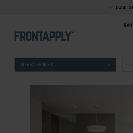
Butik i
S
BÄN
Sök
VISA KATEGORIER
efter: