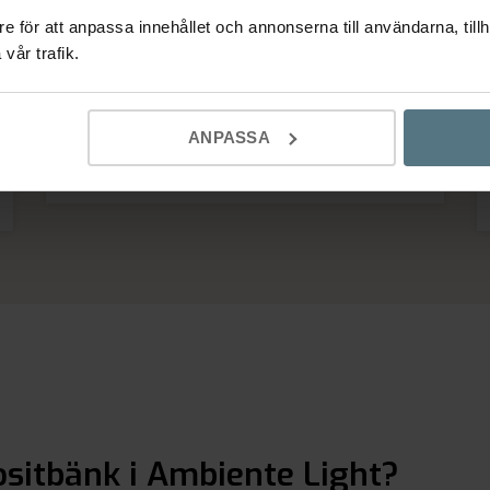
e för att anpassa innehållet och annonserna till användarna, tillh
vår trafik.
Imponerad av hur hela processen hanterats, från
första mötet, inmätningen, leverans och
installation.
ANPASSA
Ulf
Nyköping
sitbänk i Ambiente Light?