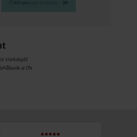
Få
ditt pris
inom 24 timmar
ht
 För stänkskydd
örhållande är 0%.