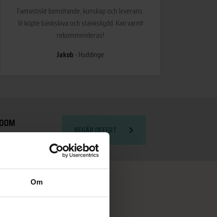
Fantastiskt bemötande, kunskap och leverans.
Vi köpte bänkskiva och stänkskydd. Kan varmt
rekommenderas!
Jakob
Huddinge
ROOM
BEGÄR OFFERT
tockholm
Om