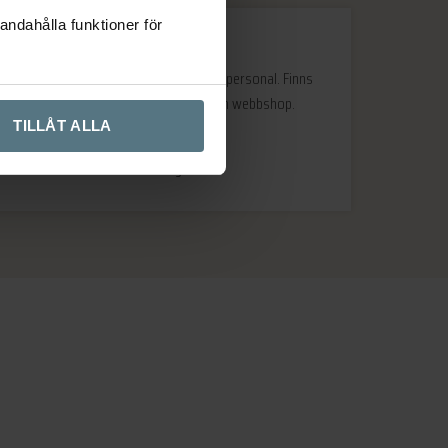
andahålla funktioner för
Väldigt kunnig och tillmötesgående personal. Finns
mkt att välja på plus att de har en webbshop.
Rekommenderas.
TILLÅT ALLA
Arne
Hägersten