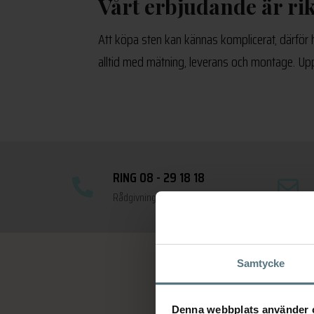
Vårt erbjudande är rik
Att köpa sten kan kännas komplicerat, därför ha
alltid med mätning, leverans och montage. Upp 
RING 08 - 29 18 18
Rådgivning vardagar 12-17
Samtycke
Denna webbplats använder 