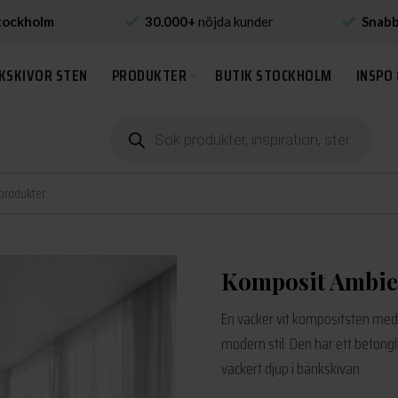
tockholm
30.000+
nöjda kunder
Snab
KSKIVOR STEN
PRODUKTER
BUTIK STOCKHOLM
INSPO 
Produktsökning
Komposit Ambie
En vacker vit kompositsten med 
modern stil. Den har ett betong
vackert djup i bänkskivan.