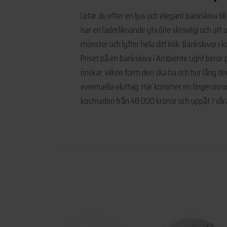
Letar du efter en ljus och elegant bänkskiva ti
har en läderliknande yta (lite skrovlig) och at
mönster och lyfter hela ditt kök. Bänkskivor i 
Priset på en bänkskiva i Ambiente Light beror p
önskar, vilken form den ska ha och hur lång d
eventuella eluttag. Här kommer en fingervisning
kostnaden från 48.000 kronor och uppåt. I vå