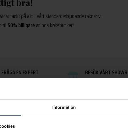
tigt bra!
r vi tänkt på allt. I vårt standarderbjudande räknar vi
till
50% billigare
än hos köksbutiker!
FRÅGA EN EXPERT
BESÖK VÅRT SHOW
bankskivor@frontapply.se
Heliosgatan 14B, 12078 S
Information
Vad säger kunderna?
cookies