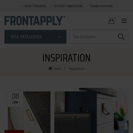
Butik i Stockholm
30.000+ nöjda kunder
Snabba leveranser
0
Sök
VISA KATEGORIER
efter:
INSPIRATION
Hem
Inspiration
08
JUN