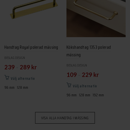
olika
alternativen
kan
väljas
på
produktsidan
Handtag Royal polerad mässing
Kökshandtag 1353 polerad
mässing
BESLAG DESIGN
BESLAG DESIGN
–
239
289
kr
–
109
229
kr
Den
Välj alternativ
här
Den
Välj alternativ
96 mm
128 mm
produkten
här
96 mm
128 mm
192 mm
har
produkten
flera
har
varianter.
flera
VISA ALLA HANDTAG I MÄSSING
De
varianter.
olika
De