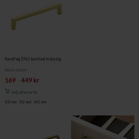
Handtag 0143 borstad mässing
BESLAG DESIGN
–
169
449
kr
Den
Välj alternativ
här
128 mm
192 mm
492 mm
produkten
har
flera
varianter.
De