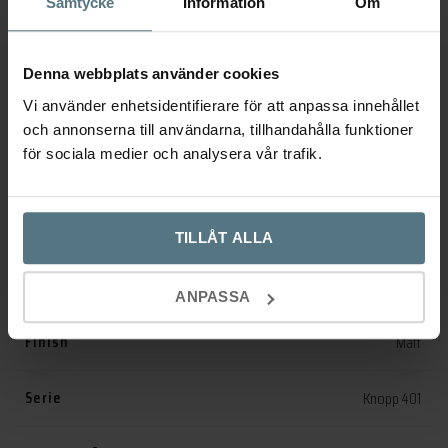
Samtycke
Information
Om
Denna webbplats använder cookies
Ytterligare information
Vi använder enhetsidentifierare för att anpassa innehållet
och annonserna till användarna, tillhandahålla funktioner
Recensioner (0)
för sociala medier och analysera vår trafik.
Dimensioner
40 × 29 × 35 mm
TILLÅT ALLA
Utförande
Mässing
ANPASSA
Finish
Matt
Serie
Knopp 401