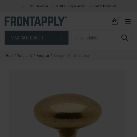
Butik i Stockholm
30.000+ nöjda kunder
Snabba leveranser
0
Sök
VISA KATEGORIER
efter:
Hem
Webbutik
Knoppar
Knopp 401 matt mässing