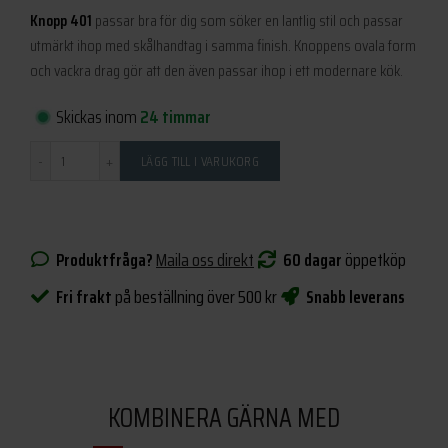
Knopp 401
passar bra för dig som söker en lantlig stil och passar
utmärkt ihop med skålhandtag i samma finish. Knoppens ovala form
och vackra drag gör att den även passar ihop i ett modernare kök.
Skickas inom
24 timmar
Antal
LÄGG TILL I VARUKORG
Produktfråga?
Maila oss direkt
60 dagar
öppetköp
Fri frakt
på beställning över 500 kr
Snabb leverans
KOMBINERA GÄRNA MED