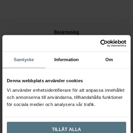
Beskrivning
Ytterligare information
Samtycke
Information
Om
Recensioner (0)
Denna webbplats använder cookies
Beskrivning
Vi använder enhetsidentifierare för att anpassa innehållet
och annonserna till användarna, tillhandahålla funktioner
Du letar efter knoppar till köket i mässing och har hittat alldeles rätt.
för sociala medier och analysera vår trafik.
Knopp 401 med dess avlånga grepp som mäter 40x29mm är en modells
om gör sig väldigt bra ihop med Skålhandtag 3922. Denna variant är med
på vår topplista över
köksknoppar i mässing
tillsammans med den
eleganta modellen Mood och Soliden, men det finns skillnader som kan
TILLÅT ALLA