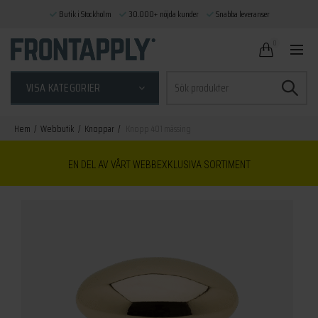
Butik i Stockholm
30.000+ nöjda kunder
Snabba leveranser
0
Sök
VISA KATEGORIER
efter:
Hem
Webbutik
Knoppar
Knopp 401 mässing
EN DEL AV VÅRT WEBBEXKLUSIVA SORTIMENT