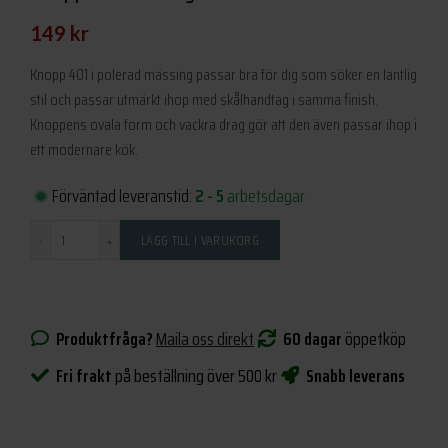
149
kr
Knopp 401 i polerad mässing passar bra för dig som söker en lantlig
stil och passar utmärkt ihop med skålhandtag i samma finish.
Knoppens ovala form och vackra drag gör att den även passar ihop i
ett modernare kök.
Förväntad leveranstid:
2 - 5
arbetsdagar
Antal
LÄGG TILL I VARUKORG
Produktfråga?
Maila oss direkt
60 dagar
öppetköp
Fri frakt
på beställning över 500 kr
Snabb leverans