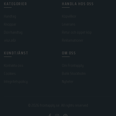
KATEGORIER
HANDLA HOS OSS
Handtag
Köpvillkor
Knoppar
Leverans
Dörrhandtag
Retur och öppet köp
visa alla
Reklamationer
KUNDTJÄNST
OM OSS
Kontakta oss
Om Frontapply
Cookies
Butik Stockholm
Integritetspolicy
Nyheter
© 2026
frontapply.se
. All rights reserved