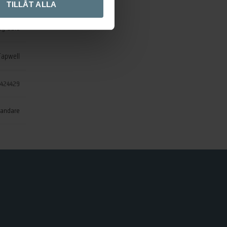
TILLÅT ALLA
ey Gold
Tapwell
424429
blandare