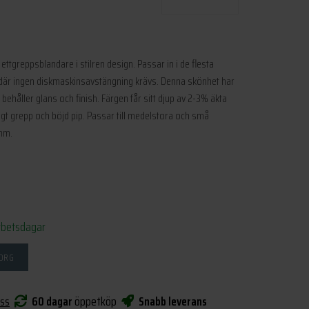
ettgreppsblandare i stilren design. Passar in i de flesta
är ingen diskmaskinsavstängning krävs. Denna skönhet har
ehåller glans och finish. Färgen får sitt djup av 2-3% äkta
igt grepp och böjd pip. Passar till medelstora och små
 mm.
rbetsdagar
KORG
oss
60 dagar
öppetköp
Snabb leverans