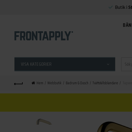
Butik i
S
BÄN
Sök
VISA KATEGORIER
efter:
Hem
Webbutik
Badrum & Dusch
Tvättställsblandare
Tapwel