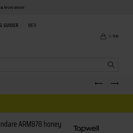
ba
leveranser
& GUIDER
MER
0
/
0
kr
landare ARM878 honey