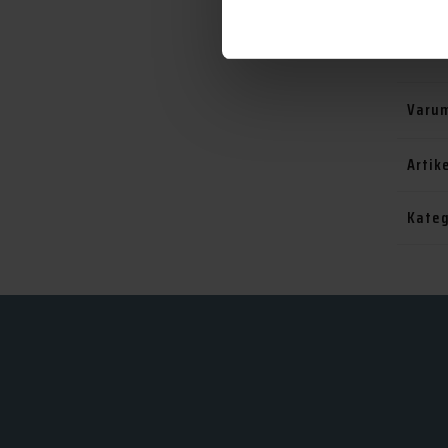
Serie
Varu
Artik
Kateg