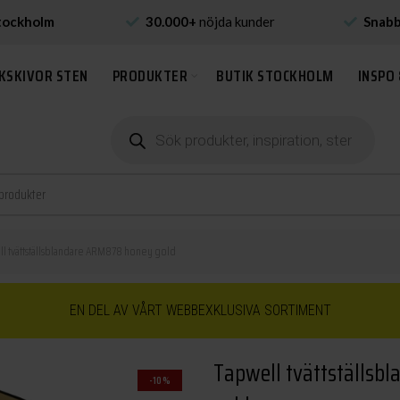
tockholm
30.000+
nöjda kunder
Snab
KSKIVOR STEN
PRODUKTER
BUTIK STOCKHOLM
INSPO 
Produktsökning
l tvättställsblandare ARM878 honey gold
EN DEL AV VÅRT WEBBEXKLUSIVA SORTIMENT
Tapwell tvättställsb
-10%