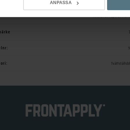
ANPASSA
ARM878
,
Tapwell Hon
märke
elnr:
9
ori:
Tvättställs