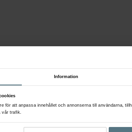
Information
Ytterligare information
Recensioner (0)
cookies
e för att anpassa innehållet och annonserna till användarna, tillh
vår trafik.
sioner
ande
Hone