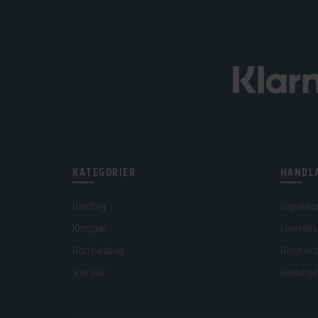
KATEGORIER
HANDLA
Handtag
Köpvillko
Knoppar
Leverans
Dörrhandtag
Retur oc
visa alla
Reklamat