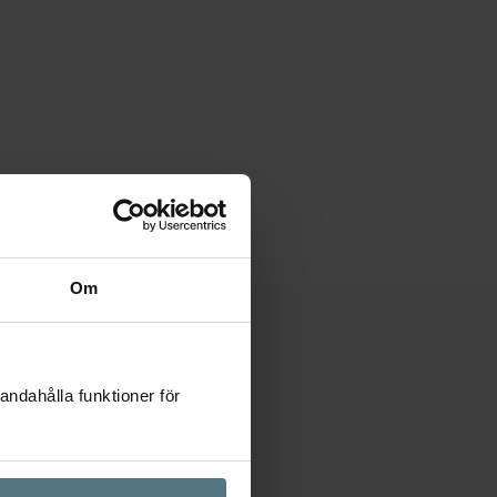
Om
andahålla funktioner för
304 mm
y Gold