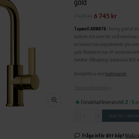
gold
Det
Det
7 495
kr
6 745
kr
ursprungliga
nuvarande
Tapwell ARM878
i honey gold är en 
priset
priset
badrum och även för små kökshoar d
en lackad mässingsliknande yta som b
var:
är:
guld. Blandaren har ett användarvänl
7
6
handfat. Håltagning i bänkskiva Ø35
495 kr.
745 kr.
Komplettera med
bottenventil
.
Teknisk information
>
Förväntad leveranstid:
2 - 5
a
Antal
LÄGG TILL I VARU
Fråga inför ditt köp?
Maila 