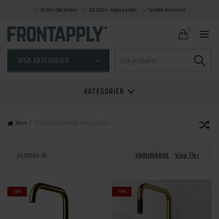
Butik i Stockholm
30.000+ nöjda kunder
Snabba leveranser
0
Sök
VISA KATEGORIER
efter:
KATEGORIER
Hem
Produkt Utförande
Honey Gold
VARUMÄRKE
Visa fler
FILTRERA PÅ:
-10%
-10%