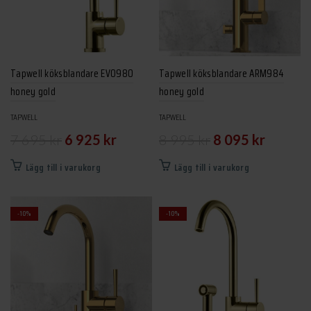
Tapwell köksblandare EVO980
Tapwell köksblandare ARM984
honey gold
honey gold
TAPWELL
TAPWELL
Det
Det
Det
Det
7 695
kr
6 925
kr
8 995
kr
8 095
kr
ursprungliga
nuvarande
ursprungliga
nuvarand
Lägg till i varukorg
Lägg till i varukorg
priset
priset
priset
priset
var:
är:
var:
är:
-10%
-10%
7
6
8
8
695 kr.
925 kr.
995 kr.
095 kr.