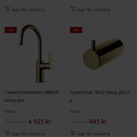
ursprungliga
nuvarande
ursprungliga
nuvarand
Lägg till i varukorg
Lägg till i varukorg
priset
priset
priset
priset
var:
är:
var:
är:
-10%
-10%
7
6
8
8
695 kr.
925 kr.
995 kr.
095 kr.
Tapwell köksblandare ARM380
Tapwell krok TA242 honey gold 2-
honey gold
p
TAPWELL
TAPWELL
Det
Det
Det
Det
7 695
kr
6 925
kr
495
kr
445
kr
ursprungliga
nuvarande
ursprungliga
nuvarande
Lägg till i varukorg
Lägg till i varukorg