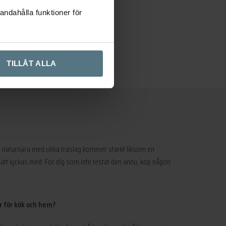
andahålla funktioner för
TILLÅT ALLA
t naturnära med olika träslag kommer starkt liksom en
tt lyckas med. För dig som inte testat den ännu, köp någon
 för kök och hem?