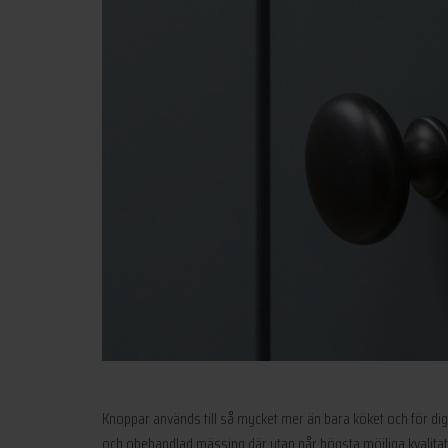
Knoppar används till så mycket mer än bara köket och för dig
och obehandlad mässing där ytan når högsta möjliga kvalitati