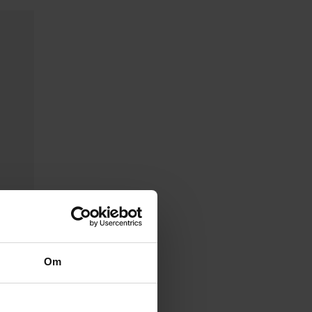
Om
256 mm