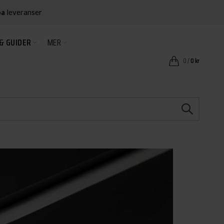
ba
leveranser
& GUIDER
MER
0
/
0
kr