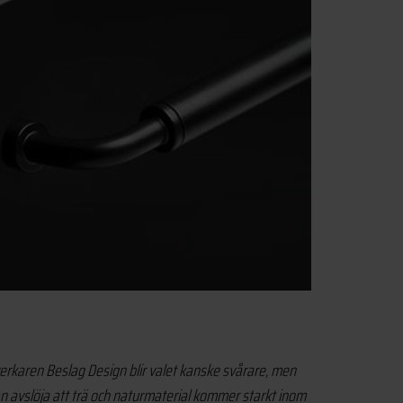
erkaren Beslag Design blir valet kanske svårare, men
 avslöja att trä och naturmaterial kommer starkt inom