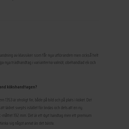
blandning av klassiker som får nya utföranden men också helt
nga nya trädhandtag i varianterna valnöt, obehandlad ek och
 bland kökshandtagen?
 1353 är otroligt fin, både på bild och på plats i köket. Det
 att lädret svepts istället för lindas och dels att en ny
 cc-måttet 192 mm. Det är ett dyrt handtag men ett premium
 tänka sig något annat än det bästa.