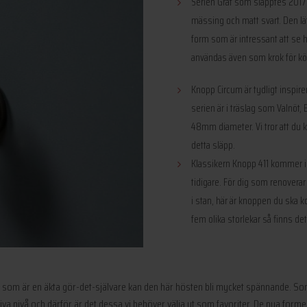
Serien Graf som släpptes 2017 
mässing och matt svart. Den lä
form som är intressant att se
användas även som krok för 
Knopp Circum är tydligt inspir
serien är i träslag som Valnöt,
48mm diameter. Vi tror att du k
detta släpp.
Klassikern Knopp 411 kommer i
tidigare. För dig som renoverar 
i stan, här är knoppen du ska 
fem olika storlekar så finns det
 som är en äkta gör-det-självare kan den här hösten bli mycket spännande. Som v
va nivå och därför är det dessa vi behöver välja ut som favoriter. De nya form