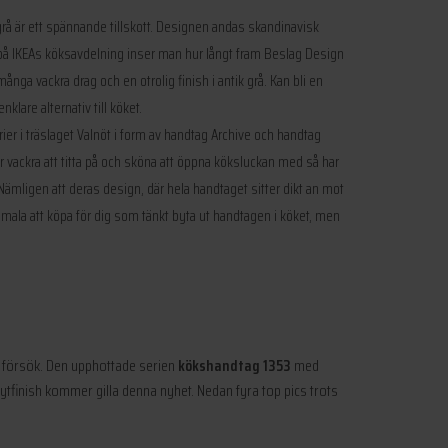
rå är ett spännande tillskott. Designen andas skandinavisk
 på IKEAs köksavdelning inser man hur långt fram Beslag Design
många vackra drag och en otrolig finish i antik grå. Kan bli en
klare alternativ till köket.
er i träslaget Valnöt i form av handtag Archive och handtag
är vackra att titta på och sköna att öppna köksluckan med så har
ligen att deras design, där hela handtaget sitter dikt an mot
imala att köpa för dig som tänkt byta ut handtagen i köket, men
ett försök. Den upphottade serien
kökshandtag 1353
med
 ytfinish kommer gilla denna nyhet. Nedan fyra top pics trots