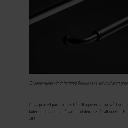
En sober nyhet i år är handtag Brohult M i svart med svart grep
Att välja ut ett par favoriter från 111 nyheter är lika svårt s
läder som svepts är så vacker att den inte går att undvika. H
allt!