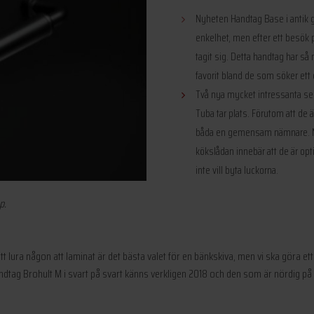
Nyheten Handtag Base i antik g
enkelhet, men efter ett besök
tagit sig. Detta handtag har så 
favorit bland de som söker ett en
Två nya mycket intressanta seri
Tuba tar plats. Förutom att de 
båda en gemensam nämnare. Näm
kökslådan innebär att de är opt
inte vill byta luckorna.
p.
om att lura någon att laminat är det bästa valet för en bänkskiva, men vi ska göra 
andtag Brohult M i svart på svart känns verkligen 2018 och den som är nördig på