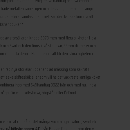
kompletteras med ytterligare två handtag och två knoppar i
ttrade metallen känns igen och dessa nyheter har en längre
 hur den ska användas i hemmet. Kan den kanske komma att
kökshandduken?
erad av storsäljaren Knopp 2078 men med flera olikheter. Hela
 Ek och Svart och den finns i två storlekar, 33mm diameter och
ommer gilla denna! Har potential att bli den stora nyheten i
 en rad nya storlekar i obehandlad mässing som saknats
ett sekelskifteskök eller som vill ha det vackraste lantliga köket
kombinera ihop med Skålhandtag 3922 från och med nu. I hela
 något för varje kökslucka, högskåp eller lådfront.
i skrivit om så är det många vackra nya i valnöt, svart ek
erna på
köksknoppen 411
från Beslag Design är nog den vi