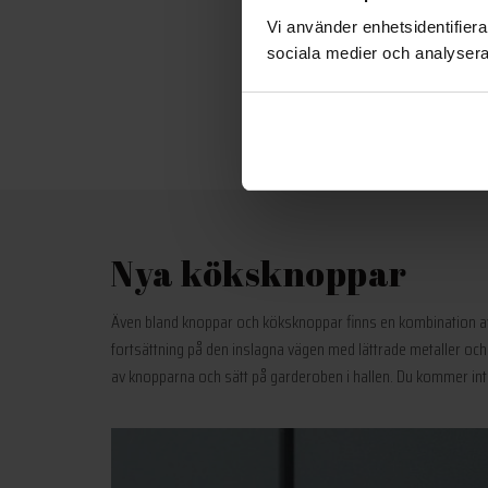
Vi använder enhetsidentifierar
sociala medier och analysera 
Nya köksknoppar
Även bland knoppar och köksknoppar finns en kombination av 
fortsättning på den inslagna vägen med lättrade metaller oc
av knopparna och sätt på garderoben i hallen. Du kommer inte