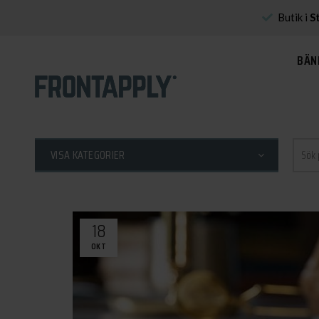
Butik i
S
BÄN
Sök
VISA KATEGORIER
efter:
18
OKT