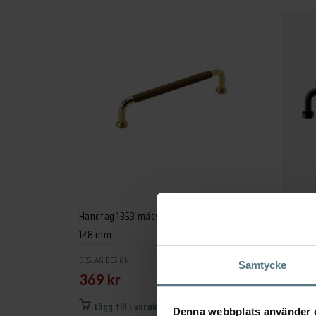
Handtag 1353 mässing / läder svept brun
Handtag 
128 mm
BESLAG D
169
BESLAG DESIGN
Samtycke
369
kr
Lägg
Lägg till i varukorg
Denna webbplats använder 