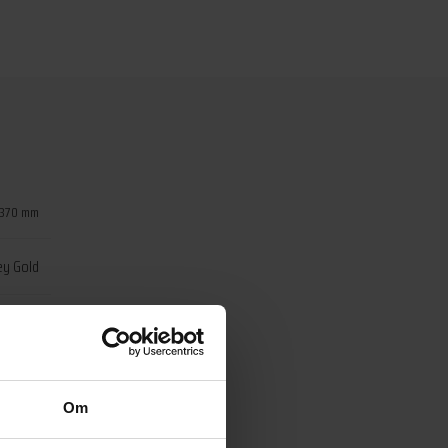
 370 mm
y Gold
ey Gold
Tapwell
Om
426329