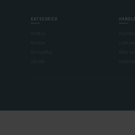
KATEGORIER
HANDLA
Handtag
Köpvillko
Knoppar
Leverans
Dörrhandtag
Retur oc
visa alla
Reklamat