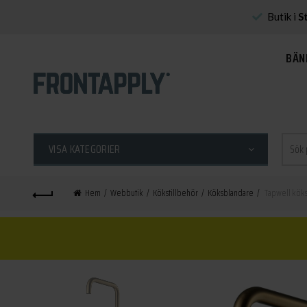
Butik i
S
BÄN
Sök
VISA KATEGORIER
efter:
Hem
Webbutik
Kökstillbehör
Köksblandare
Tapwell kök