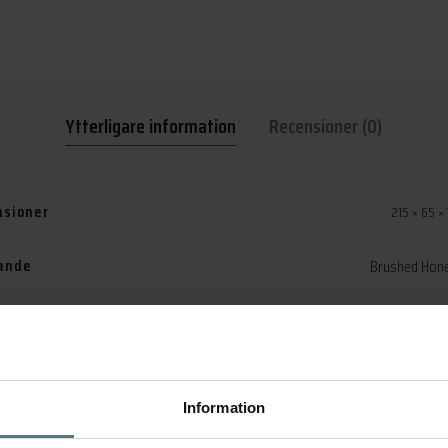
Ytterligare information
Recensioner (0)
sioner
215 × 65 ×
ande
Brushed Hone
Tapwell ARM580
,
Tapwell Brushed Hon
märke
Information
elnr:
9