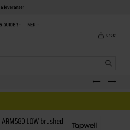
ba
leveranser
& GUIDER
MER
0
/
0
kr
e ARM580 LOW brushed