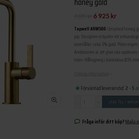
honey gold
Det
Det
7 695
kr
6 925
kr
ursprungliga
nuvarande
Tapwell ARM580
i brushed honey go
priset
priset
pip. Designen erbjuder ett enhandsg
innehåller cirka 3% guld. Pläteringen 
var:
är:
Ambitionen är att ytan ska uppleva
7
6
tiden. Håltagning i bänkskiva Ø35 mm
695 kr.
925 kr.
Teknisk information
>
Förväntad leveranstid:
2 - 5
a
Antal
LÄGG TILL I VARU
Fråga inför ditt köp?
Maila 