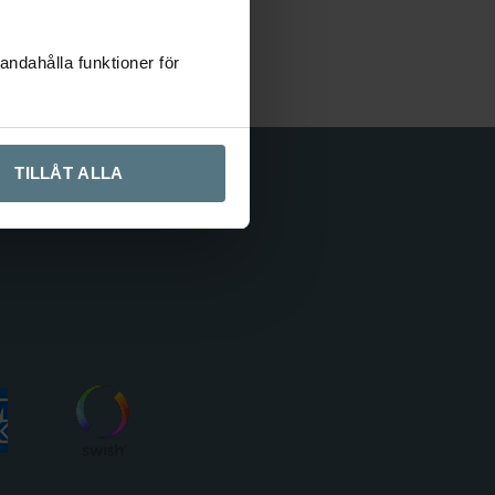
landare
andahålla funktioner för
TILLÅT ALLA