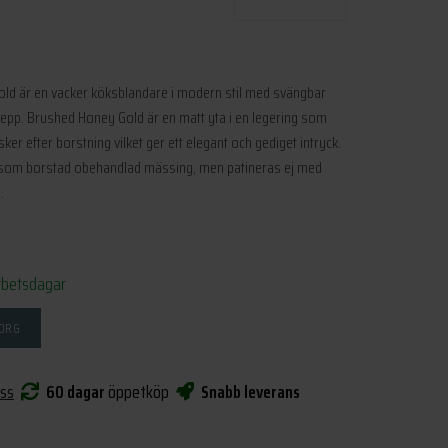
ld är en vacker köksblandare i modern stil med svängbar
repp. Brushed Honey Gold är en matt yta i en legering som
sker efter borstning vilket ger ett elegant och gediget intryck.
s som borstad obehandlad mässing, men patineras ej med
.
rbetsdagar
KORG
oss
60 dagar
öppetköp
Snabb leverans