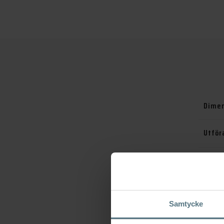
Dimen
Utför
Serie
Varu
Samtycke
Artik