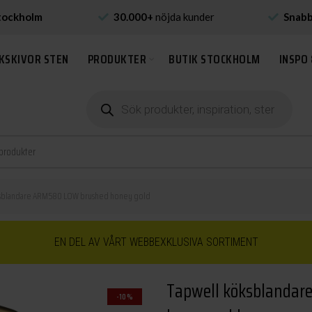
tockholm
30.000+
nöjda kunder
Snab
KSKIVOR STEN
PRODUKTER
BUTIK STOCKHOLM
INSPO 
Produktsökning
sblandare ARM580 LOW brushed honey gold
EN DEL AV VÅRT WEBBEXKLUSIVA SORTIMENT
Tapwell köksblandar
-10%