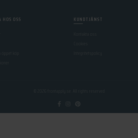
 HOS OSS
KUNDTJÄNST
r
Kontakta oss
Cookies
h öppet köp
Integritetspolicy
ioner
© 2026
frontapply.se
. All rights reserved