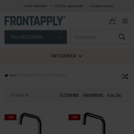
Butik i Stockholm
30.000+ nöjda kunder
Snabba leveranser
0
Sök
VISA KATEGORIER
efter:
KATEGORIER
Hem
Produkt Serie
Tapwell ARM580
UTFÖRANDE
VARUMÄRKE
Visa fler
FILTRERA PÅ:
-10%
-10%