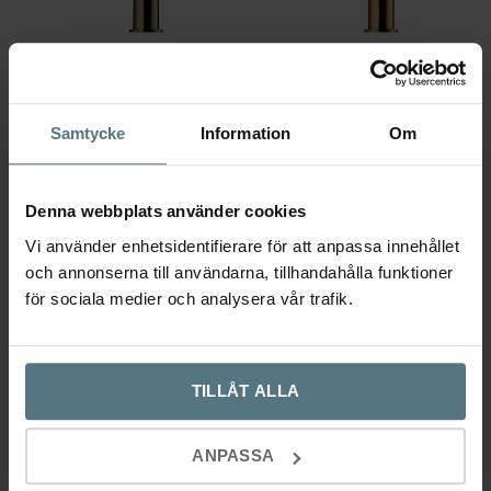
Tapwell köksblandare ARM580
Tapwell köksblandare ARM580
LOW honey gold
LOW mässing
Samtycke
Information
Om
TAPWELL
TAPWELL
Det
Det
Det
Det
7 695
kr
6 925
kr
6 695
kr
6 025
kr
ursprungliga
nuvarande
ursprungliga
nuvarand
Denna webbplats använder cookies
Lägg till i varukorg
Lägg till i varukorg
priset
priset
priset
priset
Vi använder enhetsidentifierare för att anpassa innehållet
var:
är:
var:
är:
och annonserna till användarna, tillhandahålla funktioner
-10%
-10%
för sociala medier och analysera vår trafik.
7
6
6
6
695 kr.
925 kr.
695 kr.
025 kr.
TILLÅT ALLA
ANPASSA