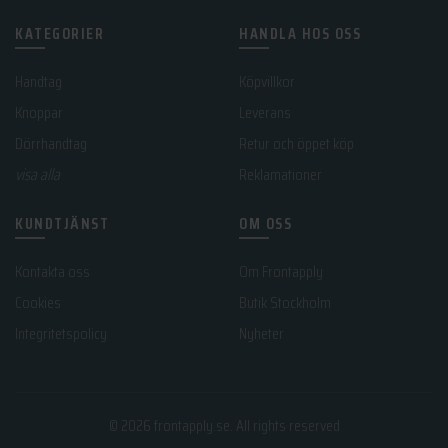
KATEGORIER
HANDLA HOS OSS
Handtag
Köpvillkor
Knoppar
Leverans
Dörrhandtag
Retur och öppet köp
visa alla
Reklamationer
KUNDTJÄNST
OM OSS
Kontakta oss
Om Frontapply
Cookies
Butik Stockholm
Integritetspolicy
Nyheter
© 2026
frontapply.se
. All rights reserved