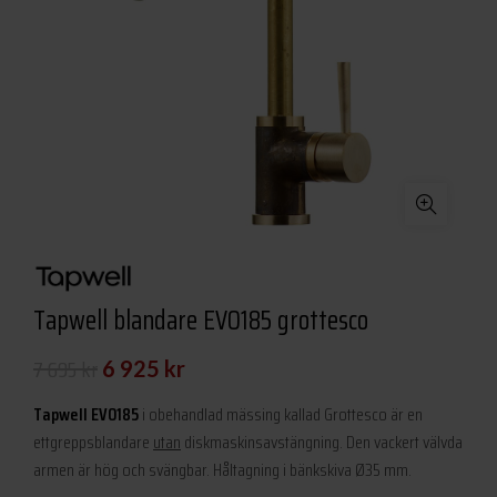
Tapwell blandare EVO185 grottesco
Det
Det
7 695
kr
6 925
kr
ursprungliga
nuvarande
Tapwell EVO185
i obehandlad mässing kallad Grottesco är en
priset
priset
ettgreppsblandare
utan
diskmaskinsavstängning. Den vackert välvda
armen är hög och svängbar. Håltagning i bänkskiva Ø35 mm.
var:
är: