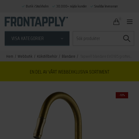
Butik i Stockholm
30.000+ nöjda kunder
Snabba leveranser
0
Sök
VISA KATEGORIER
efter:
Hem
Webbutik
Kökstillbehör
Blandare
Tapwell blandare EVO185 grottesco
EN DEL AV VÅRT WEBBEXKLUSIVA SORTIMENT
-10%