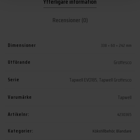
Ytterligare information
Recensioner (0)
Dimensioner
338 × 60 × 242 mm
Utförande
Grottesco
Serie
Tapwell EVO185
,
Tapwell Grottesco
Varumärke
Tapwell
Artikelnr:
4230365
Kategorier:
Kökstillbehör
,
Blandare