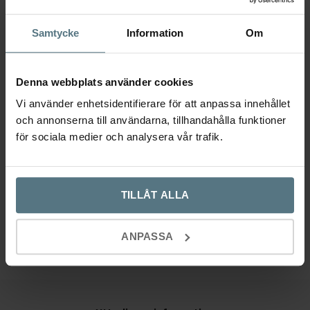
Samtycke
Information
Om
Denna webbplats använder cookies
Vi använder enhetsidentifierare för att anpassa innehållet
och annonserna till användarna, tillhandahålla funktioner
Tapwell Diskho 5040 PVD
Tapwell Diskho 3040 PVD
för sociala medier och analysera vår trafik.
mässing
mässing
TAPWELL
TAPWELL
Det
Det
Det
Det
9 995
kr
8 995
kr
6 995
kr
6 295
kr
TILLÅT ALLA
ursprungliga
nuvarande
ursprungliga
nuvaran
Lägg till i varukorg
Lägg till i varukorg
priset
priset
priset
priset
ANPASSA
var:
är:
var:
är:
9
8
6
6
995 kr.
995 kr.
995 kr.
295 kr.