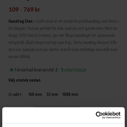
–
109
769
kr
Handtag Elan
i rostfri look är ett modernt profilhandtag som finns i
tre längder. Passar perfekt för kök, badrum och garderober. Med sin
längd, 1200 mm (1,2 meter), ger det långa handtaget ett spännande
intryck till såväl integrerad kyl som frys. Detta handtag skruvas från
dörrens baksida och kan därför också täcka befintliga skruvhål med
annan hålbild.
Förväntad leveranstid:
2 - 5
arbetsdagar
Välj storlek nedan
160 mm
32 mm
1088 mm
CC-mått
Antal
LÄGG TILL I VARUKORG