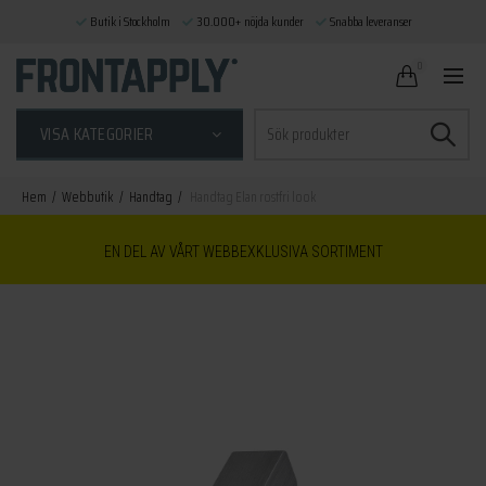
Butik i Stockholm
30.000+ nöjda kunder
Snabba leveranser
0
Sök
VISA KATEGORIER
efter:
Hem
Webbutik
Handtag
Handtag Elan rostfri look
EN DEL AV VÅRT WEBBEXKLUSIVA SORTIMENT