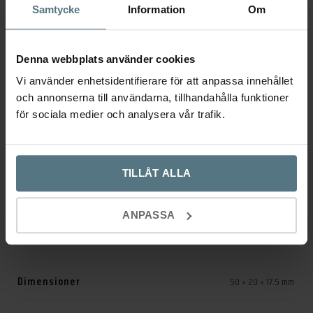
Samtycke
Information
Om
Produktfråga?
Maila oss direkt
60 dagar
öppetköp
Denna webbplats använder cookies
Fri frakt
på beställning över 500 kr
Snabb leverans
Vi använder enhetsidentifierare för att anpassa innehållet
och annonserna till användarna, tillhandahålla funktioner
för sociala medier och analysera vår trafik.
TILLÅT ALLA
Ytterligare information
ANPASSA
Recensioner (0)
Dimensioner
50 × 20 × 17.5 mm