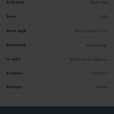
Utförande
Rostfri look
Serie
ELAN
Skruv ingår
Passar lucka 16-19mm
Varumärke
Beslag Design
CC-mått
160 mm
,
32 mm
,
1088 mm
Artikelnr:
H-373290-11
Kategori:
Handtag