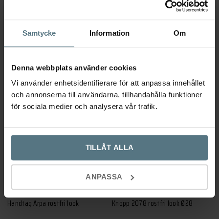
look
BESLAG DESIGN
BESLAG DESIGN
–
109
139
kr
–
Samtycke
Information
Om
59
149
kr
Den
Välj alternativ
här
Den
Välj alternativ
128 mm
192 mm
produkten
här
Denna webbplats använder cookies
40 mm
136 mm
232 mm
har
produkten
Vi använder enhetsidentifierare för att anpassa innehållet
flera
har
och annonserna till användarna, tillhandahålla funktioner
varianter.
flera
för sociala medier och analysera vår trafik.
De
varianter.
olika
De
alternativen
olika
TILLÅT ALLA
kan
alternativen
väljas
kan
på
väljas
ANPASSA
produktsidan
på
produktsidan
Handtag Arpa rostfri look
Knopp 2078 rostfri look Ø28