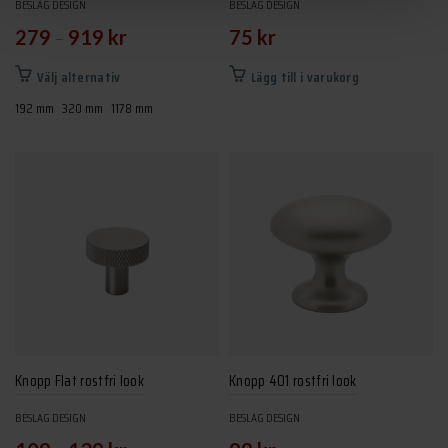
BESLAG DESIGN
BESLAG DESIGN
–
279
919
kr
75
kr
Den
Välj alternativ
Lägg till i varukorg
här
192 mm
320 mm
1178 mm
produkten
har
flera
varianter.
De
olika
alternativen
kan
väljas
på
produktsidan
Knopp Flat rostfri look
Knopp 401 rostfri look
BESLAG DESIGN
BESLAG DESIGN