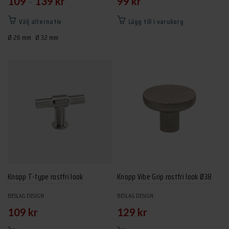
–
109
139
kr
99
kr
Den
Välj alternativ
Lägg till i varukorg
här
Ø 26 mm
Ø 32 mm
produkten
har
flera
varianter.
De
olika
alternativen
kan
väljas
på
produktsidan
Knopp T-type rostfri look
Knopp Vibe Grip rostfri look Ø38
BESLAG DESIGN
BESLAG DESIGN
109
kr
129
kr