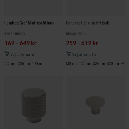
väljas
på
produktsidan
Handtag Graf Mini rostfri look
Handtag Helix rostfri look
BESLAG DESIGN
BESLAG DESIGN
–
–
169
649
kr
259
619
kr
Den
Den
Välj alternativ
Välj alternativ
här
här
160 mm
256 mm
1178 mm
128 mm
160 mm
224 mm
320 mm
+1
produkten
produkten
har
har
flera
flera
varianter.
varianter.
De
De
olika
olika
alternativen
alternativen
kan
kan
väljas
väljas