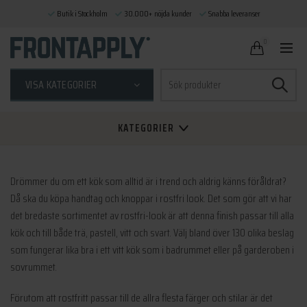
Butik i Stockholm
30.000+ nöjda kunder
Snabba leveranser
0
Sök
VISA KATEGORIER
efter:
KATEGORIER
Drömmer du om ett kök som alltid är i trend och aldrig känns föråldrat?
Då ska du köpa handtag och knoppar i rostfri look. Det som gör att vi har
det bredaste sortimentet av rostfri-look är att denna finish passar till alla
kök och till både trä, pastell, vitt och svart. Välj bland över 130 olika beslag
som fungerar lika bra i ett vitt kök som i badrummet eller på garderoben i
sovrummet.
Förutom att rostfritt passar till de allra flesta färger och stilar är det