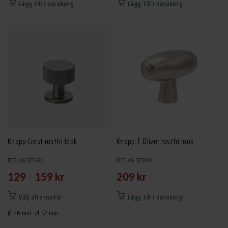
Lägg till i varukorg
Lägg till i varukorg
Knopp Crest rostfri look
Knopp T Oliver rostfri look
BESLAG DESIGN
BESLAG DESIGN
–
129
159
kr
209
kr
Den
Välj alternativ
Lägg till i varukorg
här
Ø 26 mm
Ø 32 mm
produkten