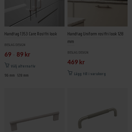
Handtag 1353 Care Rostfri look
Handtag Uniform rostfri look 128
mm
BESLAG DESIGN
BESLAG DESIGN
–
69
89
kr
469
kr
Den
Välj alternativ
här
Lägg till i varukorg
96 mm
128 mm
produkten
har
flera
varianter.
De
olika
alternativen
kan