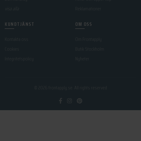
visa alla
Reklamationer
KUNDTJÄNST
OM OSS
Kontakta oss
Om Frontapply
Cookies
Butik Stockholm
Integritetspolicy
Nyheter
© 2026
frontapply.se
. All rights reserved