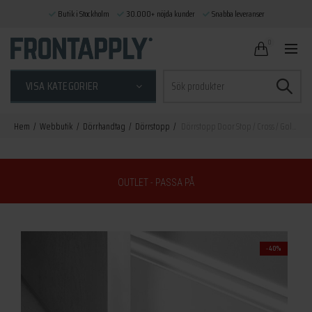
Butik i Stockholm
30.000+ nöjda kunder
Snabba leveranser
0
Sök
VISA KATEGORIER
efter:
Hem
Webbutik
Dörrhandtag
Dörrstopp
Dörrstopp Door Stop / Cross / Golvmonterad / Smoked Bronze
OUTLET - PASSA PÅ
-40%