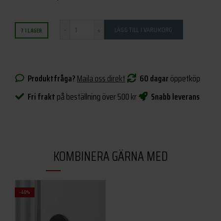
Antal
LÄGG TILL I VARUKORG
7 I LAGER
Produktfråga?
Maila oss direkt
60 dagar
öppetköp
Fri frakt
på beställning över 500 kr
Snabb leverans
KOMBINERA GÄRNA MED
-40%