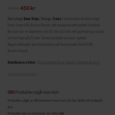
Det
Det
750
kr
450
kr
ursprungliga
nuvarande
Dörrstopp
Door Stop
/ Design:
Cross
/
Golvmonterat dörrstopp
priset
priset
Door Stop från Buster Punch i det exklusiva utförandet Smoked
Bronze har en diameter om 50 mm (52 mm inkl gummiring i svart)
var:
är:
och en höjd på 25 mm. Denna produkt skruvas i golvet.
750 kr.
450 kr.
Nyansskillnader kan förekomma på denna unika finish från
Buster+Punch.
Kombinera stilen:
Dörrhandtag Door Handle Smoked Bronze
Teknisk information
>
OBS!
Produkten utgår inom kort
Produkten utgår ur vårt sortiment inom kort och har därför ett nedsänkt
pris.
Produkten kan ej returneras. Se villkor
här
.