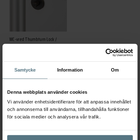
WC-vred Thumbturn Lock /
Cross / Smoked Bronze
BUSTER AND PUNCH
Det
Det
846
kr
508
kr
Samtycke
Information
Om
ursprungliga
nuvarande
Lägg till i varukorg
priset
priset
Denna webbplats använder cookies
var:
är:
Vi använder enhetsidentifierare för att anpassa innehållet
846 kr.
508 kr.
och annonserna till användarna, tillhandahålla funktioner
för sociala medier och analysera vår trafik.
Ytterligare information