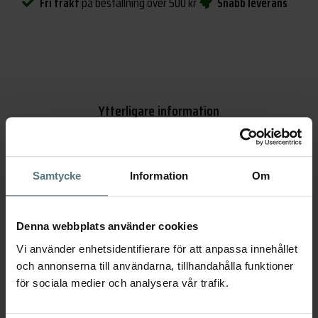
Fri frakt
på beställning över 500 kr
Snabb leverans
Ytterligare information
Recensioner (0)
Samtycke
Information
Om
Dimensioner
15 × 15 × 30 mm
Denna webbplats använder cookies
Utförande
Koppar
Vi använder enhetsidentifierare för att anpassa innehållet
och annonserna till användarna, tillhandahålla funktioner
för sociala medier och analysera vår trafik.
Serie
TA241
,
Tapwell Koppar