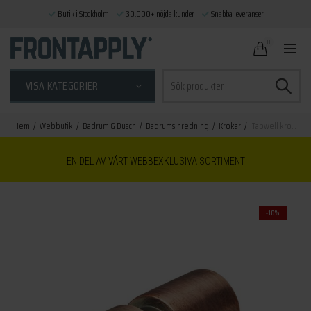
Butik i Stockholm
30.000+ nöjda kunder
Snabba leveranser
0
Sök
VISA KATEGORIER
efter:
Hem
Webbutik
Badrum & Dusch
Badrumsinredning
Krokar
Tapwell krok TA241 koppar 2-p
EN DEL AV VÅRT WEBBEXKLUSIVA SORTIMENT
-10%