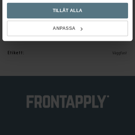
Varumärke
Tapwell
TILLÅT ALLA
Artikelnr:
9420089
ANPASSA
Kategorier:
Badrumsinredning
,
Krokar
Etikett:
Väggfast