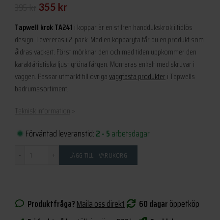
Det
Det
395
kr
355
kr
ursprungliga
nuvarande
Tapwell krok TA241
i koppar är en stilren handdukskrok i tidlös
priset
priset
design. Levereras i 2-pack. Med en kopparyta får du en produkt som
åldras vackert. Först mörknar den och med tiden uppkommer den
var:
är:
karaktäristiska ljust gröna färgen. Monteras enkelt med skruvar i
395 kr.
355 kr.
väggen. Passar utmärkt till övriga
väggfasta produkter
i Tapwells
badrumssortiment.
Teknisk information
>
Förväntad leveranstid:
2 - 5
arbetsdagar
Antal
LÄGG TILL I VARUKORG
Produktfråga?
Maila oss direkt
60 dagar
öppetköp