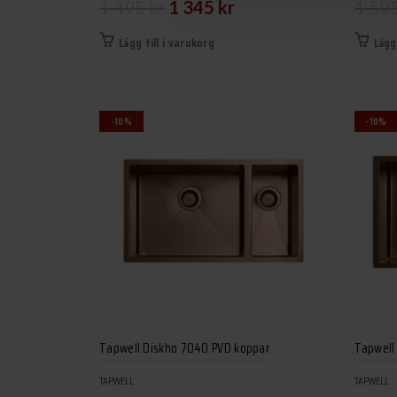
Det
Det
1 495
kr
1 345
kr
1 59
ursprungliga
nuvarande
Lägg till i varukorg
Lägg
priset
priset
var:
är:
1
1
-10%
-10%
495 kr.
345 kr.
Tapwell Diskho 7040 PVD koppar
Tapwell
TAPWELL
TAPWELL