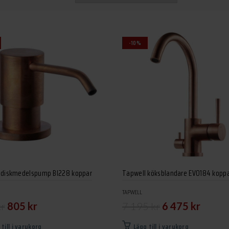
-10%
 diskmedelspump BI228 koppar
Tapwell köksblandare EVO184 kopp
TAPWELL
Det
Det
Det
Det
kr
805
kr
7 195
kr
6 475
kr
ursprungliga
nuvarande
ursprungliga
nuvaran
 till i varukorg
Lägg till i varukorg