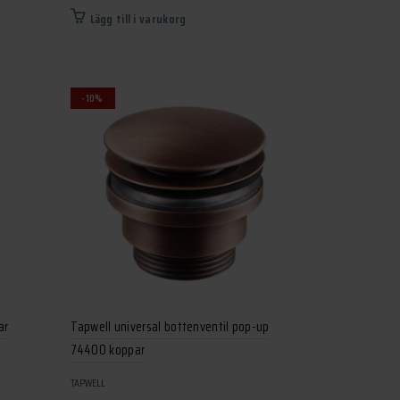
ursprungliga
nuvarande
Lägg till i varukorg
priset
priset
var:
är:
2
1
-10%
195 kr.
975 kr.
ar
Tapwell universal bottenventil pop-up
74400 koppar
TAPWELL