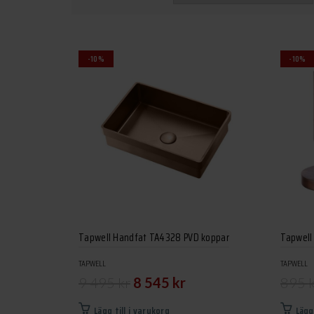
-10%
-10%
Tapwell Handfat TA4328 PVD koppar
Tapwell
TAPWELL
TAPWELL
Det
Det
9 495
kr
8 545
kr
895
ursprungliga
nuvarande
Lägg till i varukorg
Lägg