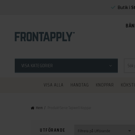
Butik i
S
BÄN
Sök
VISA KATEGORIER
efter:
VISA ALLA
HANDTAG
KNOPPAR
KÖKST
Hem
Produkt Serie
Tapwell Koppar
UTFÖRANDE