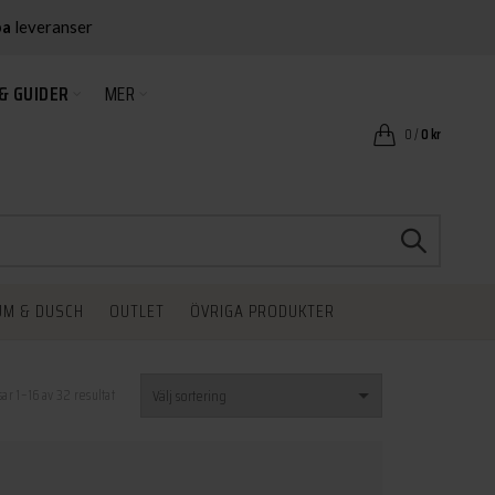
ba
leveranser
& GUIDER
MER
0
/
0
kr
UM & DUSCH
OUTLET
ÖVRIGA PRODUKTER
sar 1–16 av 32 resultat