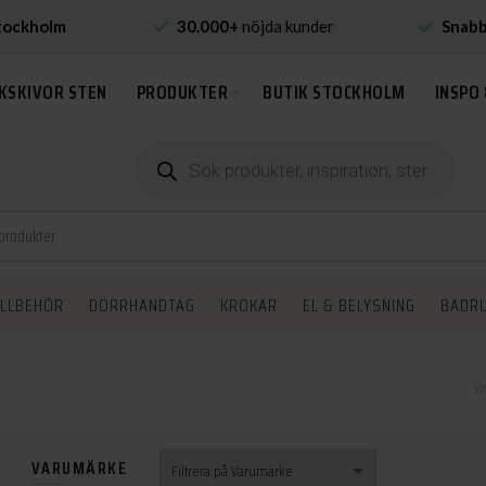
tockholm
30.000+
nöjda kunder
Snab
KSKIVOR STEN
PRODUKTER
BUTIK STOCKHOLM
INSPO 
Produktsökning
ILLBEHÖR
DÖRRHANDTAG
KROKAR
EL & BELYSNING
BADR
Vi
VARUMÄRKE