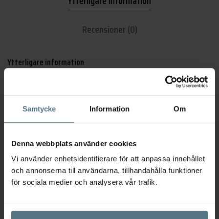
Ytterligare information
Recensioner (0)
Ytterligare information
Dimensioner
132 × 29 × 90 mm
Samtycke
Information
Om
Utförande
Krom
Finish
Polerad
Denna webbplats använder cookies
Vi använder enhetsidentifierare för att anpassa innehållet
Serie
Krok Lagan
och annonserna till användarna, tillhandahålla funktioner
för sociala medier och analysera vår trafik.
Skruv ingår
Ja