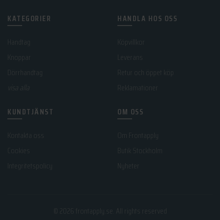
KATEGORIER
HANDLA HOS OSS
Handtag
Köpvillkor
Knoppar
Leverans
Dörrhandtag
Retur och öppet köp
visa alla
Reklamationer
KUNDTJÄNST
OM OSS
Kontakta oss
Om Frontapply
Cookies
Butik Stockholm
Integritetspolicy
Nyheter
© 2026
frontapply.se
. All rights reserved