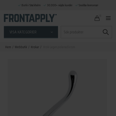
Butik i Stockholm
30.000+ nöjda kunder
Snabba leveranser
0
Sök
VISA KATEGORIER
efter:
Hem
Webbutik
Krokar
Krok Lagan polerad krom