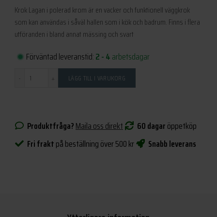
Krok Lagan i polerad krom är en vacker och funktionell väggkrok
som kan användas i såväl hallen som i kök och badrum. Finns i flera
utföranden i bland annat mässing och svart
Förväntad leveranstid:
2 - 4
arbetsdagar
Antal
LÄGG TILL I VARUKORG
Produktfråga?
Maila oss direkt
60 dagar
öppetköp
Fri frakt
på beställning över 500 kr
Snabb leverans