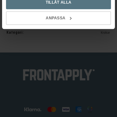
TILLÅT ALLA
Varumärke
Beslag Design
Artikelnr:
ANPASSA
590011-21
Kategori:
Krokar