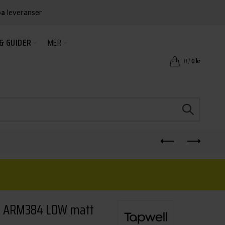
ba
leveranser
& GUIDER
MER
0
/
0
kr
e ARM384 LOW matt