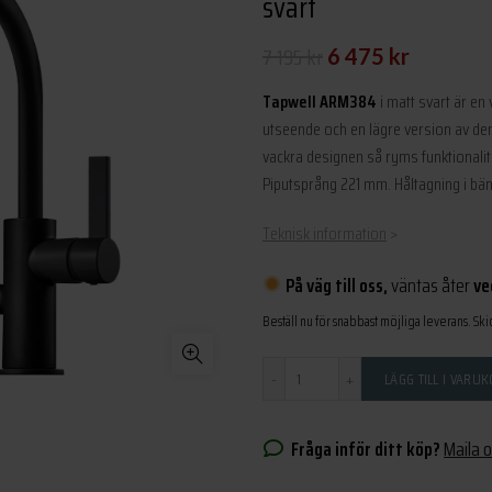
svart
Det
Det
7 195
kr
6 475
kr
ursprungliga
nuvarande
Tapwell ARM384
i matt svart är en
priset
priset
utseende och en lägre version av d
vackra designen så ryms funktionali
var:
är:
Piputsprång 221 mm. Håltagning i b
7
6
195 kr.
475 kr.
Teknisk information
>
På väg till oss,
väntas åter
ve
Beställ nu för snabbast möjliga leverans. Ski
Antal
LÄGG TILL I VARU
Fråga inför ditt köp?
Maila 