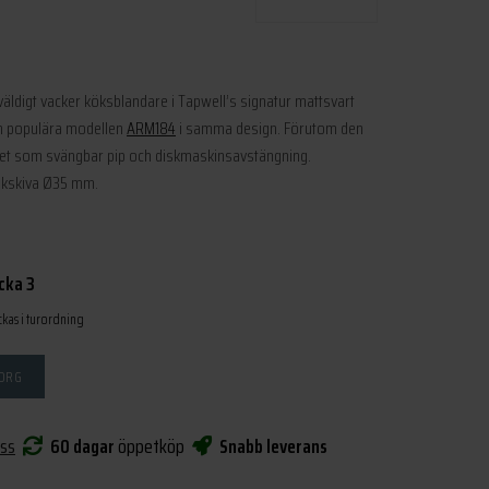
 väldigt vacker köksblandare i Tapwell’s signatur mattsvart
en populära modellen
ARM184
i samma design. Förutom den
tet som svängbar pip och diskmaskinsavstängning.
änkskiva Ø35 mm.
cka 3
ckas i turordning
KORG
oss
60 dagar
öppetköp
Snabb leverans