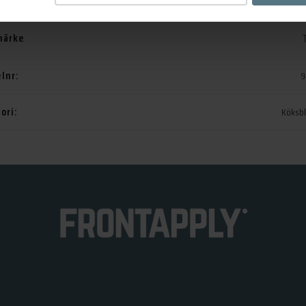
Tapwell ARM384
,
Tapwell Ma
märke
elnr:
9
ori:
Köksb