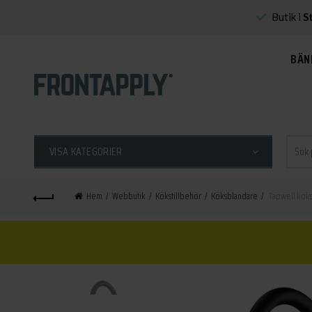
Butik i
S
BÄN
Sök
VISA KATEGORIER
efter:
Hem
Webbutik
Kökstillbehör
Köksblandare
Tapwell köks