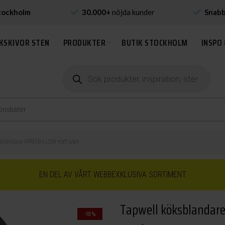
tockholm
30.000+
nöjda kunder
Snab
KSKIVOR STEN
PRODUKTER
BUTIK STOCKHOLM
INSPO 
Produktsökning
blandare ARM384 LOW matt svart
EN DEL AV VÅRT WEBBEXKLUSIVA SORTIMENT
Tapwell köksblandar
-10%