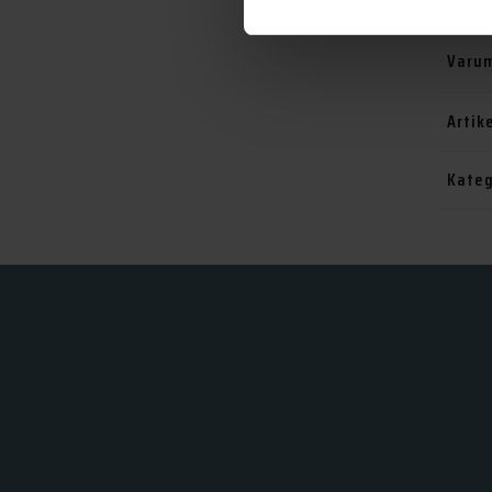
Varu
Artik
Kateg