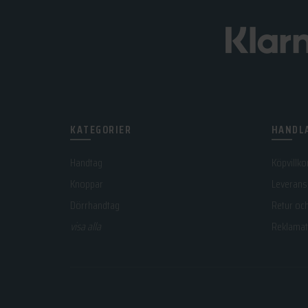
KATEGORIER
HANDLA
Handtag
Köpvillko
Knoppar
Leverans
Dörrhandtag
Retur oc
visa alla
Reklamat