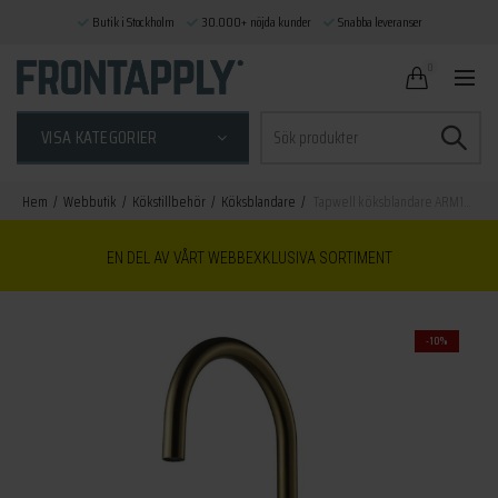
Butik i Stockholm
30.000+ nöjda kunder
Snabba leveranser
0
Sök
VISA KATEGORIER
efter:
Hem
Webbutik
Kökstillbehör
Köksblandare
Tapwell köksblandare ARM180 brushed honey gold
EN DEL AV VÅRT WEBBEXKLUSIVA SORTIMENT
-10%