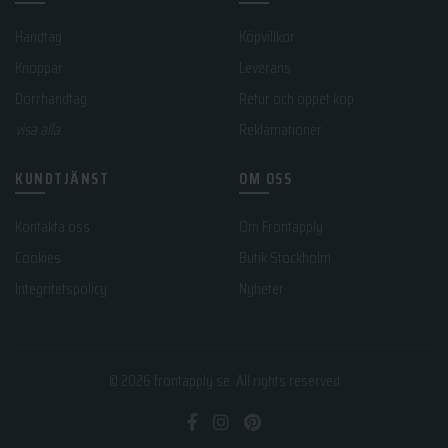
Handtag
Köpvillkor
Knoppar
Leverans
Dörrhandtag
Retur och öppet köp
visa alla
Reklamationer
KUNDTJÄNST
OM OSS
Kontakta oss
Om Frontapply
Cookies
Butik Stockholm
Integritetspolicy
Nyheter
© 2026
frontapply.se
. All rights reserved