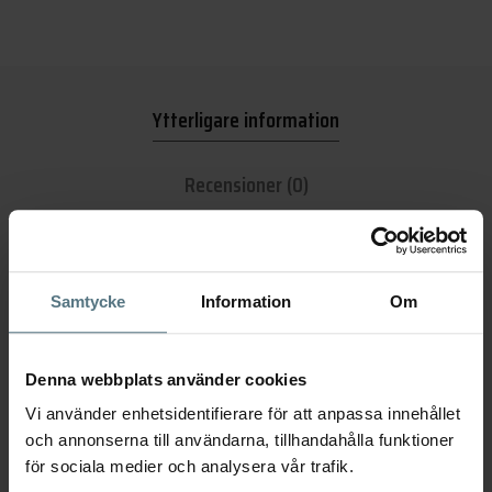
Ytterligare information
Recensioner (0)
Dimensioner
244 × 65 × 425 mm
Samtycke
Information
Om
Utförande
Brushed Honey Gold
Denna webbplats använder cookies
Serie
Tapwell ARM180
,
Tapwell Brushed Honey Gold
Vi använder enhetsidentifierare för att anpassa innehållet
och annonserna till användarna, tillhandahålla funktioner
Varumärke
Tapwell
för sociala medier och analysera vår trafik.