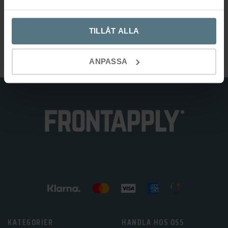
Artikelnr:
9424260
TILLÅT ALLA
Kategori:
Köksblandare
ANPASSA
KATEGORIER
HANDLA HOS OSS