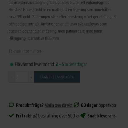
diskmaskinsavstängning. Designen erbjuder ett enhandsgrepp.
var:
är:
Brushed Honey Gold är en matt yta i en legering som innehåller
7
6
cirka 3% guld. Pläteringen sker efter borstning vilket ger ett elegant
695 kr.
925 kr.
och gediget intryck. Ambitionen är att ytan ska upplevas som
borstad obehandlad mässing, men patineras ej med tiden.
Håltagning i bänkskiva Ø35 mm.
Teknisk information
>
Förväntad leveranstid:
2 - 5
arbetsdagar
Antal
LÄGG TILL I VARUKORG
Produktfråga?
Maila oss direkt
60 dagar
öppetköp
Fri frakt
på beställning över 500 kr
Snabb leverans