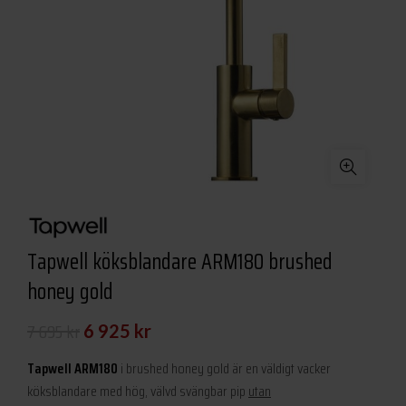
Tapwell köksblandare ARM180 brushed
honey gold
Det
Det
7 695
kr
6 925
kr
ursprungliga
nuvarande
Tapwell ARM180
i brushed honey gold är en väldigt vacker
priset
priset
köksblandare med hög, välvd svängbar pip
utan