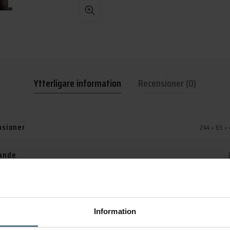
Ytterligare information
Recensioner (0)
sioner
244 × 65 ×
ande
Tapwell ARM180
,
Tapwell
märke
Information