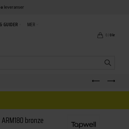
ba
leveranser
& GUIDER
MER
0
/
0
kr
e ARM180 bronze