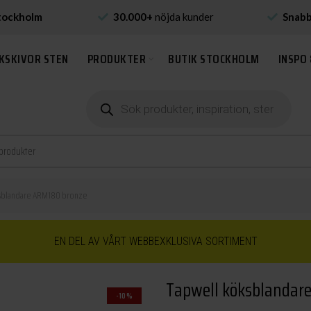
tockholm
30.000+
nöjda kunder
Snab
KSKIVOR STEN
PRODUKTER
BUTIK STOCKHOLM
INSPO 
Produktsökning
sblandare ARM180 bronze
EN DEL AV VÅRT WEBBEXKLUSIVA SORTIMENT
Tapwell köksblandar
-10%