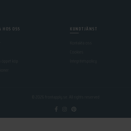
 HOS OSS
KUNDTJÄNST
r
Kontakta oss
Cookies
h öppet köp
Integritetspolicy
ioner
© 2026
frontapply.se
. All rights reserved