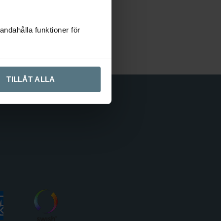
424258
andahålla funktioner för
landare
TILLÅT ALLA