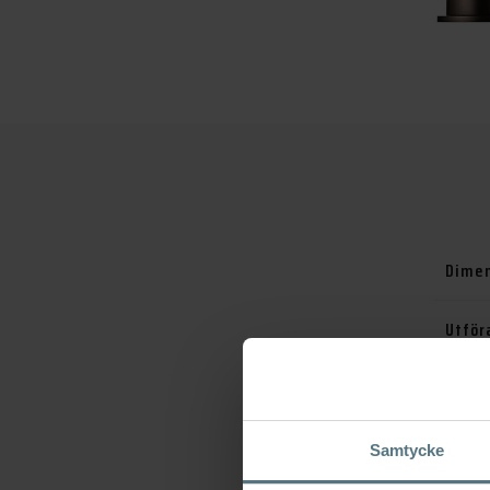
Dimen
Utför
Serie
Varu
Samtycke