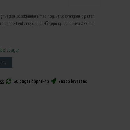
digt vacker köksblandare med hög, välvd svängbar pip
utan
rbjuder ett enhandsgrepp. Håltagning i bänkskiva Ø35 mm.
rbetsdagar
KORG
oss
60 dagar
öppetköp
Snabb leverans