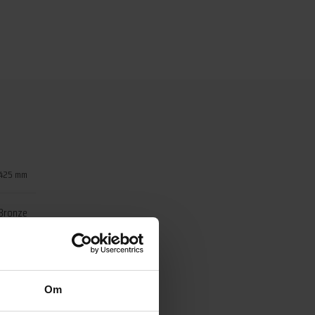
 425 mm
Bronze
 Bronze
Tapwell
Om