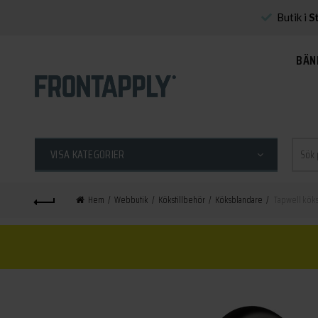
Butik i
S
BÄN
Sök
VISA KATEGORIER
efter:
Hem
Webbutik
Kökstillbehör
Köksblandare
Tapwell kök