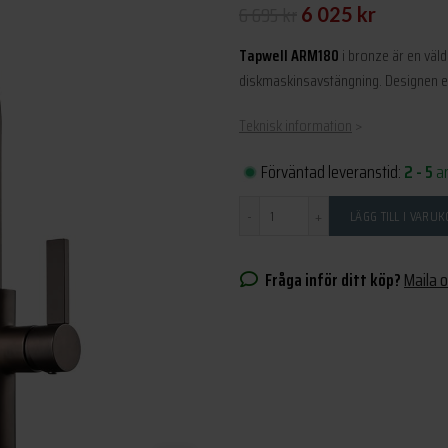
Det
Det
6 695
kr
6 025
kr
ursprungliga
nuvarande
Tapwell ARM180
i bronze är en väl
priset
priset
diskmaskinsavstängning. Designen e
var:
är:
Teknisk information
>
6
6
695 kr.
025 kr.
Förväntad leveranstid:
2 - 5
a
Antal
LÄGG TILL I VARU
Fråga inför ditt köp?
Maila 