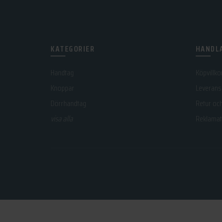
KATEGORIER
HANDLA
Handtag
Köpvillko
Knoppar
Leverans
Dörrhandtag
Retur oc
visa alla
Reklamat