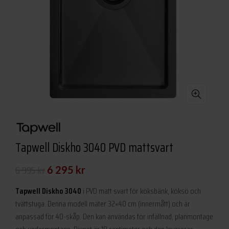
Tapwell Diskho 3040 PVD mattsvart
Det
Det
6 995
kr
6 295
kr
ursprungliga
nuvarande
Tapwell Diskho 3040
i PVD matt svart för köksbänk, köksö och
priset
priset
tvättstuga. Denna modell mäter 32×40 cm (innermått) och är
anpassad för 40-skåp. Den kan användas för infällnad, planmontage
var:
är: