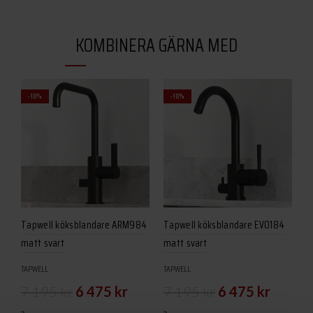
KOMBINERA GÄRNA MED
-10%
-10%
Tapwell köksblandare ARM984
Tapwell köksblandare EVO184
T
matt svart
matt svart
m
TAPWELL
TAPWELL
T
Det
Det
Det
Det
7 195
kr
6 475
kr
7 195
kr
6 475
kr