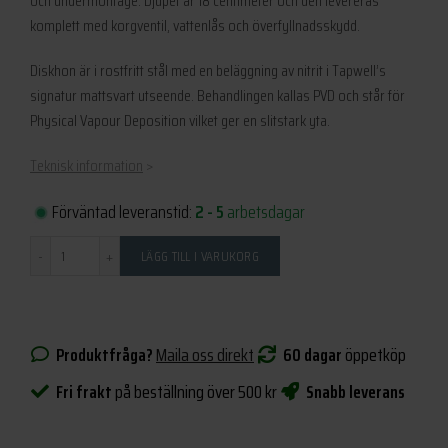
och undermontage. Djupet är 18 centimeter och den levereras
6
6
komplett med korgventil, vattenlås och överfyllnadsskydd.
995 kr.
295 kr.
Diskhon är i rostfritt stål med en beläggning av nitrit i Tapwell’s
signatur mattsvart utseende. Behandlingen kallas PVD och står för
Physical Vapour Deposition vilket ger en slitstark yta.
Teknisk information
>
Förväntad leveranstid:
2 - 5
arbetsdagar
Antal
LÄGG TILL I VARUKORG
Produktfråga?
Maila oss direkt
60 dagar
öppetköp
Fri frakt
på beställning över 500 kr
Snabb leverans