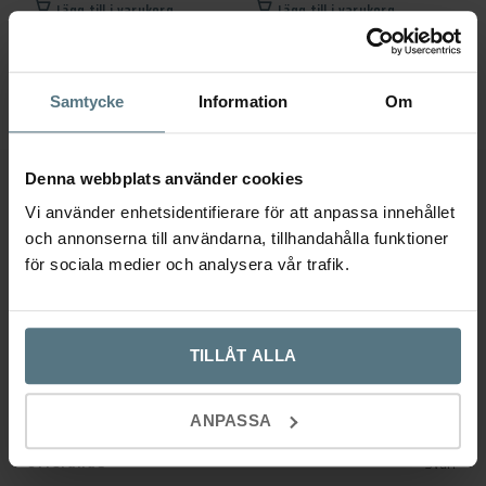
ursprungliga
nuvarande
ursprungliga
nuvaran
Lägg till i varukorg
Lägg till i varukorg
priset
priset
priset
priset
var:
är:
var:
är:
7
6
7
6
Samtycke
Information
Om
195 kr.
475 kr.
195 kr.
475 kr.
Denna webbplats använder cookies
Ytterligare information
Vi använder enhetsidentifierare för att anpassa innehållet
och annonserna till användarna, tillhandahålla funktioner
Recensioner (0)
för sociala medier och analysera vår trafik.
Ytterligare information
TILLÅT ALLA
Dimensioner
320 × 400 × 180 mm
ANPASSA
Utförande
Svart