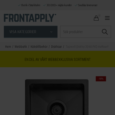
Butik i Stockholm
30.000+ nöjda kunder
Snabba leveranser
0
Sök
VISA KATEGORIER
efter:
Hem
Webbutik
Kökstillbehör
Diskhoar
Tapwell Diskho 3040 PVD mattsvart
EN DEL AV VÅRT WEBBEXKLUSIVA SORTIMENT
-10%