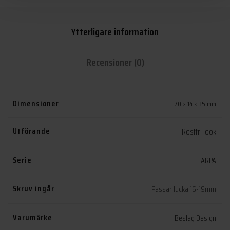
varianter.
De
Ytterligare information
olika
alternativen
kan
Recensioner (0)
väljas
på
produktsidan
Dimensioner
70 × 14 × 35 mm
Utförande
Rostfri look
Serie
ARPA
Skruv ingår
Passar lucka 16-19mm
Varumärke
Beslag Design