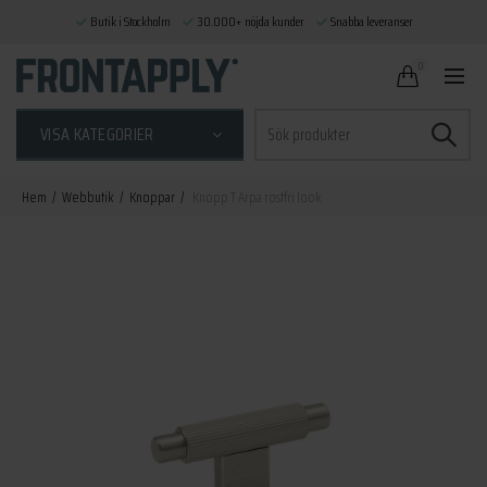
Butik i Stockholm
30.000+ nöjda kunder
Snabba leveranser
0
Sök
VISA KATEGORIER
efter:
Hem
Webbutik
Knoppar
Knopp T Arpa rostfri look