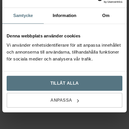
Samtycke
Information
Om
Denna webbplats använder cookies
Vi använder enhetsidentifierare för att anpassa innehållet
och annonserna till användarna, tillhandahålla funktioner
för sociala medier och analysera vår trafik.
Handtag Arpa rostfri look
BESLAG DESIGN
TILLÅT ALLA
–
279
919
kr
Den
Välj alternativ
ANPASSA
här
192 mm
320 mm
1178 mm
produkten
har
flera