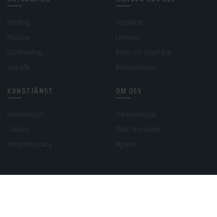
Handtag
Köpvillkor
Knoppar
Leverans
Dörrhandtag
Retur och öppet köp
visa alla
Reklamationer
KUNDTJÄNST
OM OSS
Kontakta oss
Om Frontapply
Cookies
Butik Stockholm
Integritetspolicy
Nyheter
© 2026
frontapply.se
. All rights reserved