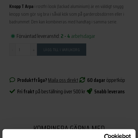
Knopp T Arpa
i rostfri look (lackad aluminium) är en väldigt snygg
knopp som gör sig bra i såväl kök som på garderobsdörren eller i
badrummet. Den kan kombineras med handtag i samma serie.
Förväntad leveranstid:
2 - 4
arbetsdagar
Antal
LÄGG TILL I VARUKORG
Produktfråga?
Maila oss direkt
60 dagar
öppetköp
Fri frakt
på beställning över 500 kr
Snabb leverans
KOMBINERA GÄRNA MED