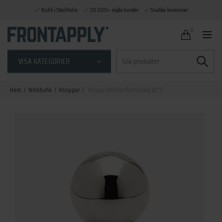
Butik i Stockholm
30.000+ nöjda kunder
Snabba leveranser
0
Sök
VISA KATEGORIER
efter:
Hem
Webbutik
Knoppar
Knopp Solliden förnicklad Ø25