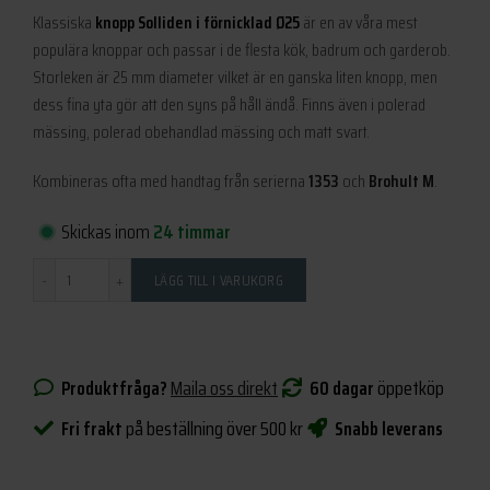
Klassiska
knopp Solliden i förnicklad Ø25
är en av våra mest
populära knoppar och passar i de flesta kök, badrum och garderob.
Storleken är 25 mm diameter vilket är en ganska liten knopp, men
dess fina yta gör att den syns på håll ändå. Finns även i polerad
mässing, polerad obehandlad mässing och matt svart.
Kombineras ofta med handtag från serierna
1353
och
Brohult M
.
Skickas inom
24 timmar
Antal
LÄGG TILL I VARUKORG
Produktfråga?
Maila oss direkt
60 dagar
öppetköp
Fri frakt
på beställning över 500 kr
Snabb leverans