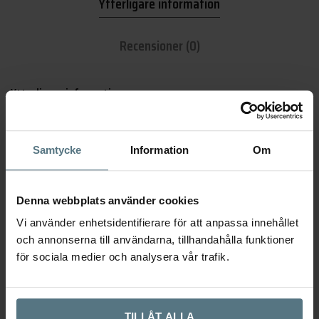
Ytterligare information
Recensioner (0)
Ytterligare information
Dimensioner
33 × 33 × 42 mm
Samtycke
Information
Om
Utförande
Antik
,
Porslin
,
Vit
Denna webbplats använder cookies
Serie
Knopp 8131
Vi använder enhetsidentifierare för att anpassa innehållet
och annonserna till användarna, tillhandahålla funktioner
Skruv ingår
Passar lucka 16-19mm
för sociala medier och analysera vår trafik.
Varumärke
Beslag Design
TILLÅT ALLA