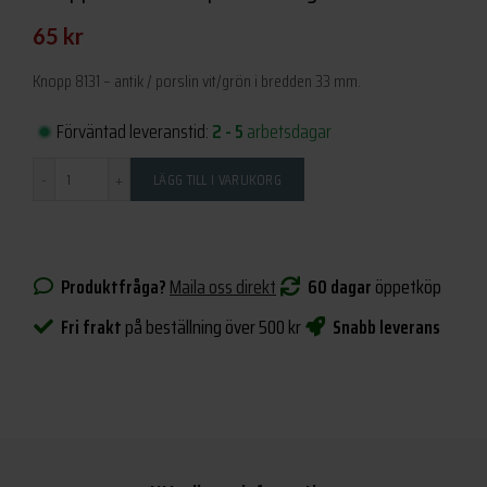
65
kr
Knopp 8131 – antik / porslin vit/grön i bredden 33 mm.
Förväntad leveranstid:
2 - 5
arbetsdagar
Antal
LÄGG TILL I VARUKORG
Produktfråga?
Maila oss direkt
60 dagar
öppetköp
Fri frakt
på beställning över 500 kr
Snabb leverans