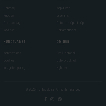
Handtag
Köpvillkor
Knoppar
Leverans
Dörrhandtag
Retur och öppet köp
visa alla
Reklamationer
KUNDTJÄNST
OM OSS
Kontakta oss
Om Frontapply
Cookies
Butik Stockholm
Integritetspolicy
Nyheter
© 2026
frontapply.se
. All rights reserved