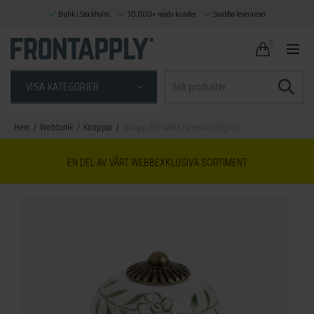
Butik i Stockholm
30.000+ nöjda kunder
Snabba leveranser
0
Sök
VISA KATEGORIER
efter:
Hem
Webbutik
Knoppar
Knopp 8131 antik / porslin vit/grön
EN DEL AV VÅRT WEBBEXKLUSIVA SORTIMENT