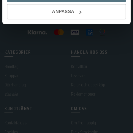
ANPASSA
KATEGORIER
HANDLA HOS OSS
Handtag
Köpvillkor
Knoppar
Leverans
Dörrhandtag
Retur och öppet köp
visa alla
Reklamationer
KUNDTJÄNST
OM OSS
Kontakta oss
Om Frontapply
Cookies
Butik Stockholm