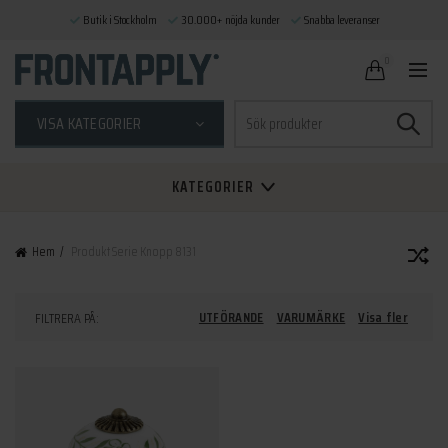
Butik i Stockholm
30.000+ nöjda kunder
Snabba leveranser
0
Sök
VISA KATEGORIER
efter:
KATEGORIER
Hem
Produkt Serie
Knopp 8131
UTFÖRANDE
VARUMÄRKE
Visa fler
FILTRERA PÅ: